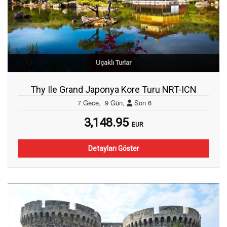
Uçaklı Turlar
Thy Ile Grand Japonya Kore Turu NRT-ICN
7
Gece
,
9
Gün
,
Son
6
3,148.95
EUR
Detayları Göster