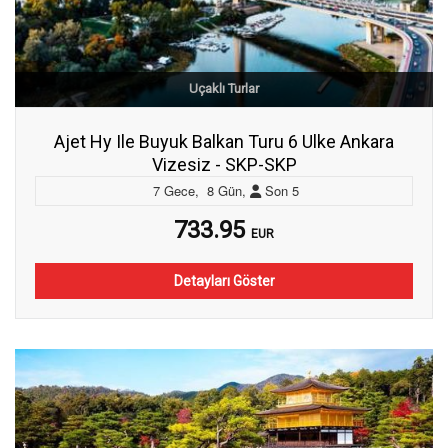
Uçaklı Turlar
Ajet Hy Ile Buyuk Balkan Turu 6 Ulke Ankara
Vizesiz - SKP-SKP
7
Gece
,
8
Gün
,
Son
5
733.95
EUR
Detayları Göster