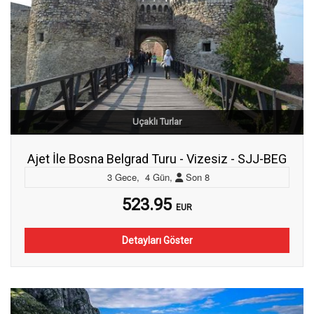
Uçaklı Turlar
Ajet İle Bosna Belgrad Turu - Vizesiz - SJJ-BEG
3
Gece
,
4
Gün
,
Son
8
523.95
EUR
Detayları Göster