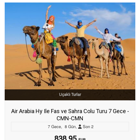
Uçaklı Turlar
Air Arabia Hy Ile Fas ve Sahra Colu Turu 7 Gece -
CMN-CMN
7
Gece
,
8
Gün
,
Son
2
838.95