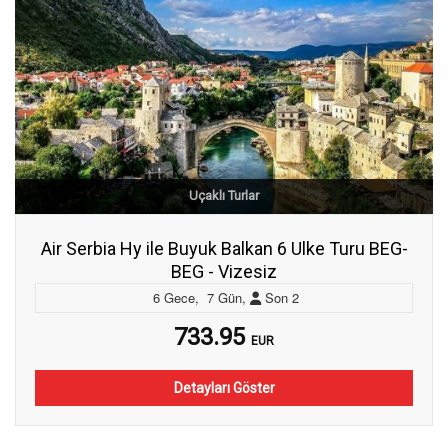
Uçaklı Turlar
Air Serbia Hy ile Buyuk Balkan 6 Ulke Turu BEG-
BEG - Vizesiz
6
Gece
,
7
Gün
,
Son
2
733.95
EUR
Detayları Göster