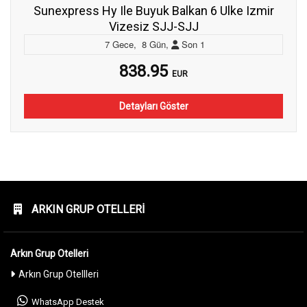
Sunexpress Hy Ile Buyuk Balkan 6 Ulke Izmir
Vizesiz SJJ-SJJ
7
Gece
,
8
Gün
,
Son
1
838.95
EUR
Detayları Göster
ARKIN GRUP OTELLERI
Arkın Grup Otelleri
Arkın Grup Otellleri
WhatsApp Destek