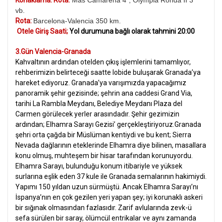
Konaklama: Rota:
Mas Camarena 4*, Olympia Ronda II 3*
vb.
Rota:
Barcelona-Valencia 350 km.
Otele Giriş Saati;
Yol durumuna bağlı olarak tahmini 20:00
3.Gün Valencia-Granada
Kahvaltının ardından otelden çıkış işlemlerini tamamlıyor,
rehberimizin belirteceği saatte lobide buluşarak Granada’ya
hareket ediyoruz. Granada’ya varışımızda yapacağımız
panoramik şehir gezisinde; şehrin ana caddesi Grand Via,
tarihi La Rambla Meydanı, Belediye Meydanı Plaza del
Carmen görülecek yerler arasındadır. Şehir gezimizin
ardından; Elhamra Sarayı Gezisi’ gerçekleştiriyoruz.Granada
şehri orta çağda bir Müslüman kentiydi ve bu kent; Sierra
Nevada dağlarının eteklerinde Elhamra diye bilinen, masallara
konu olmuş, muhteşem bir hisar tarafından korunuyordu.
Elhamra Sarayı, bulunduğu konum itibariyle ve yüksek
surlarına eşlik eden 37 kule ile Granada semalarının hakimiydi.
Yapımı 150 yıldan uzun sürmüştü. Ancak Elhamra Sarayı’nı
İspanya’nın en çok gezilen yeri yapan şey; iyi korunaklı askeri
bir sığınak olmasından fazlasıdır. Zarif avlularında zevk-ü
sefa sürülen bir saray, ölümcül entrikalar ve aynı zamanda