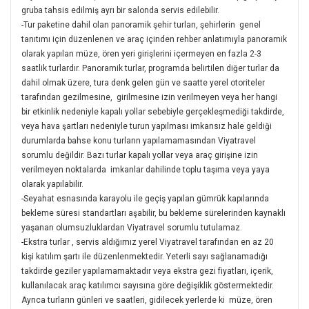
gruba tahsis edilmiş ayrı bir salonda servis edilebilir.
-
Tur paketine dahil olan panoramik şehir turları, şehirlerin genel
tanıtımı için düzenlenen ve araç içinden rehber anlatımıyla panoramik
olarak yapılan müze, ören yeri girişlerini içermeyen en fazla 2-3
saatlik turlardır. Panoramik turlar, programda belirtilen diğer turlar da
dahil olmak üzere, tura denk gelen gün ve saatte yerel otoriteler
tarafından gezilmesine, girilmesine izin verilmeyen veya her hangi
bir etkinlik nedeniyle kapalı yollar sebebiyle gerçekleşmediği takdirde,
veya hava şartları nedeniyle turun yapılması imkansız hale geldiği
durumlarda bahse konu turların yapılamamasından Viyatravel
sorumlu değildir. Bazı turlar kapalı yollar veya araç girişine izin
verilmeyen noktalarda imkanlar dahilinde toplu taşıma veya yaya
olarak yapılabilir.
-Seyahat esnasında karayolu ile geçiş yapılan gümrük kapılarında
bekleme süresi standartları aşabilir, bu bekleme sürelerinden kaynaklı
yaşanan olumsuzluklardan Viyatravel sorumlu tutulamaz.
-
Ekstra turlar , servis aldığımız yerel Viyatravel tarafından en az 20
kişi katılım şartı ile düzenlenmektedir. Yeterli sayı sağlanamadığı
takdirde geziler yapılamamaktadır veya ekstra gezi fiyatları, içerik,
kullanılacak araç katılımcı sayısına göre değişiklik göstermektedir.
Ayrıca turların günleri ve saatleri, gidilecek yerlerde ki müze, ören