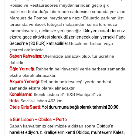
Rossio ve Restauradores meydanlarından geçip şık
butiklerin bulunduğu Liberdade caddesinin sonunda yer alan
Marques de Pombal meydanına nazır Eduardo parkının üst
terasında verilecek fotoğraf molasından sonra turumuzu
tamamlayarak, otelimize yerleşeceğiz.
Dileyen misafirlerimiz
ekstra gece aktivitesi olarak düzenlenecek olan yemekli Fado
Gecesi’ne (80 EUR) katılabilirler.
Geceleme Lisbon veya
çevresi otelimizde.
Sabah Kahvaltısı;
Otelimizde alınacak olup, tur ücretine
dahildir.
Öğle Yemeği:
Rehberin belirleyeceği yerde serbest zamanda
ekstra olarak alınacaktır.
Akşam Yemeği:
Rehberin belirleyeceği yerde serbest
zamanda ekstra olarak alınacaktır.
Konaklama:
Ikonik Lisboa 3*, B&B Montijo 3* vb.
Rota:
Sevilla-Lisbon 463 km
Otele Giriş Saati;
Yol durumuna bağlı olarak tahmini 20:00
6.Gün Lisbon – Obidos – Porto
Sabah kahvaltımızı otelimizde aldıktan sonra
Obidos’a
hareket ediyoruz. Kraliçelerin kenti Obidos, muhteşem Kalesi,