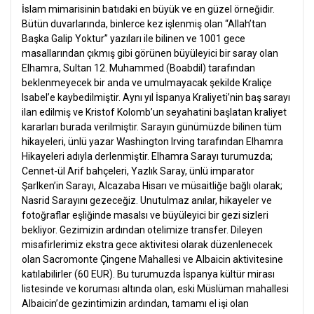
İslam mimarisinin batıdaki en büyük ve en güzel örneğidir.
Bütün duvarlarında, binlerce kez işlenmiş olan “Allah’tan
Başka Galip Yoktur” yazıları ile bilinen ve 1001 gece
masallarından çıkmış gibi görünen büyüleyici bir saray olan
Elhamra, Sultan 12. Muhammed (Boabdil) tarafından
beklenmeyecek bir anda ve umulmayacak şekilde Kraliçe
Isabel’e kaybedilmiştir. Aynı yıl İspanya Kraliyeti’nin baş sarayı
ilan edilmiş ve Kristof Kolomb’un seyahatini başlatan kraliyet
kararları burada verilmiştir. Sarayın günümüzde bilinen tüm
hikayeleri, ünlü yazar Washington Irving tarafından Elhamra
Hikayeleri adıyla derlenmiştir. Elhamra Sarayı turumuzda;
Cennet-ül Arif bahçeleri, Yazlık Saray, ünlü imparator
Şarlken’in Sarayı, Alcazaba Hisarı ve müsaitliğe bağlı olarak;
Nasrid Sarayını gezeceğiz. Unutulmaz anılar, hikayeler ve
fotoğraflar eşliğinde masalsı ve büyüleyici bir gezi sizleri
bekliyor. Gezimizin ardından otelimize transfer. Dileyen
misafirlerimiz ekstra gece aktivitesi olarak düzenlenecek
olan Sacromonte Çingene Mahallesi ve Albaicin aktivitesine
katılabilirler (60 EUR). Bu turumuzda İspanya kültür mirası
listesinde ve koruması altında olan, eski Müslüman mahallesi
Albaicin’de gezintimizin ardından, tamamı el işi olan