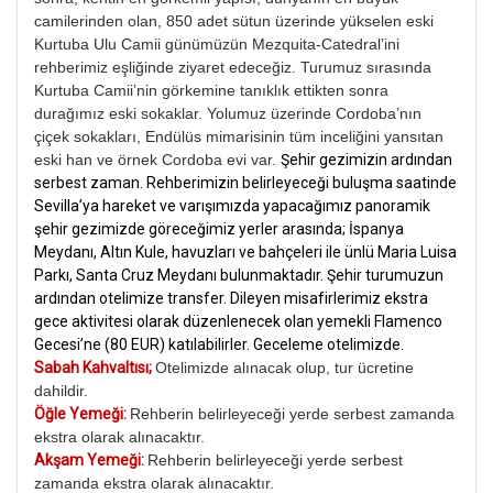
camilerinden olan, 850 adet sütun üzerinde yükselen eski
Kurtuba Ulu Camii günümüzün Mezquita-Catedral’ini
rehberimiz eşliğinde ziyaret edeceğiz. Turumuz sırasında
Kurtuba Camii’nin görkemine tanıklık ettikten sonra
durağımız eski sokaklar. Yolumuz üzerinde Cordoba’nın
çiçek sokakları, Endülüs mimarisinin tüm inceliğini yansıtan
eski han ve örnek Cordoba evi var.
Şehir gezimizin ardından
serbest zaman. Rehberimizin belirleyeceği buluşma saatinde
Sevilla’ya hareket ve varışımızda yapacağımız panoramik
şehir gezimizde göreceğimiz yerler arasında; İspanya
Meydanı, Altın Kule, havuzları ve bahçeleri ile ünlü Maria Luisa
Parkı, Santa Cruz Meydanı bulunmaktadır. Şehir turumuzun
ardından otelimize transfer. Dileyen misafirlerimiz ekstra
gece aktivitesi olarak düzenlenecek olan yemekli Flamenco
Gecesi’ne (80 EUR) katılabilirler. Geceleme otelimizde.
Sabah Kahvaltısı;
Otelimizde alınacak olup, tur ücretine
dahildir.
Öğle Yemeği:
Rehberin belirleyeceği yerde serbest zamanda
ekstra olarak alınacaktır.
Akşam Yemeği:
Rehberin belirleyeceği yerde serbest
zamanda ekstra olarak alınacaktır.