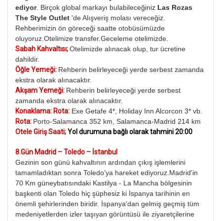
ediyor
. Birçok global markayı bulabileceğiniz
Las Rozas
The Style Outlet
'de Alışveriş molası vereceğiz.
Rehberimizin ön göreceği saatte otobüsümüzde
oluyoruz.Otelimize transfer.Geceleme otelimizde.
Sabah Kahvaltısı;
Otelimizde alınacak olup, tur ücretine
dahildir.
Öğle Yemeği:
Rehberin belirleyeceği yerde serbest zamanda
ekstra olarak alınacaktır.
Akşam Yemeği:
Rehberin belirleyeceği yerde serbest
zamanda ekstra olarak alınacaktır.
Konaklama: Rota:
Exe Getafe 4*, Holiday Inn Alcorcon 3* vb.
Rota:
Porto-Salamanca 352 km, Salamanca-Madrid 214 km
Otele Giriş Saati;
Yol durumuna bağlı olarak tahmini 20:00
8.Gün Madrid – Toledo – İstanbul
Gezinin son günü kahvaltının ardından çıkış işlemlerini
tamamladıktan sonra Toledo’ya hareket ediyoruz.Madrid'in
70 Km güneybatısındaki Kastilya - La Mancha bölgesinin
başkenti olan Toledo hiç şüphesiz ki İspanya tarihinin en
önemli şehirlerinden biridir. İspanya'dan gelmiş geçmiş tüm
medeniyetlerden izler taşıyan görüntüsü ile ziyaretçilerine