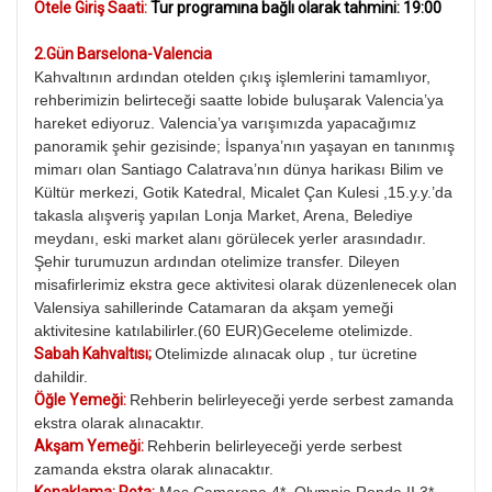
Otele Giriş Saati
:
Tur programına
bağlı olarak tahmini
: 19:00
2.Gün Barselona-Valencia
Kahvaltının ardından otelden çıkış işlemlerini tamamlıyor,
rehberimizin belirteceği saatte lobide buluşarak Valencia’ya
hareket ediyoruz. Valencia’ya varışımızda yapacağımız
panoramik şehir gezisinde; İspanya’nın yaşayan en tanınmış
mimarı olan Santiago Calatrava’nın dünya harikası Bilim ve
Kültür merkezi, Gotik Katedral, Micalet Çan Kulesi ,15.y.y.’da
takasla alışveriş yapılan Lonja Market, Arena, Belediye
meydanı, eski market alanı görülecek yerler arasındadır.
Şehir turumuzun ardından otelimize transfer. Dileyen
misafirlerimiz ekstra gece aktivitesi olarak düzenlenecek olan
Valensiya sahillerinde Catamaran da akşam yemeği
aktivitesine katılabilirler.(60 EUR)Geceleme otelimizde.
Sabah Kahvaltısı;
Otelimizde alınacak olup , tur ücretine
dahildir.
Öğle Yemeği:
Rehberin belirleyeceği yerde serbest zamanda
ekstra olarak alınacaktır.
Akşam Yemeği:
Rehberin belirleyeceği yerde serbest
zamanda ekstra olarak alınacaktır.