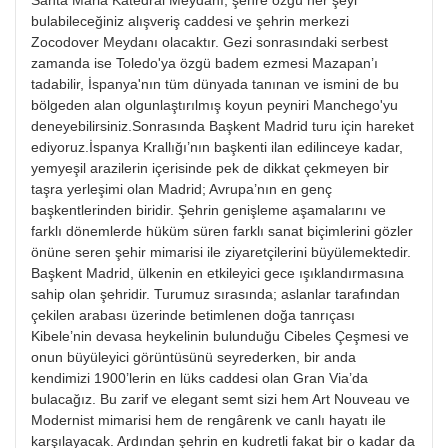
Santa Maria Katedral Meydanı, şehre özgü her şeyi
bulabileceğiniz alışveriş caddesi ve şehrin merkezi
Zocodover Meydanı olacaktır. Gezi sonrasındaki serbest
zamanda ise Toledo'ya özgü badem ezmesi Mazapan’ı
tadabilir, İspanya'nın tüm dünyada tanınan ve ismini de bu
bölgeden alan olgunlaştırılmış koyun peyniri Manchego'yu
deneyebilirsiniz.Sonrasında Başkent Madrid turu için hareket
ediyoruz.İspanya Krallığı’nın başkenti ilan edilinceye kadar,
yemyeşil arazilerin içerisinde pek de dikkat çekmeyen bir
taşra yerleşimi olan Madrid; Avrupa’nın en genç
başkentlerinden biridir. Şehrin genişleme aşamalarını ve
farklı dönemlerde hüküm süren farklı sanat biçimlerini gözler
önüne seren şehir mimarisi ile ziyaretçilerini büyülemektedir.
Başkent Madrid, ülkenin en etkileyici gece ışıklandırmasına
sahip olan şehridir. Turumuz sırasında; aslanlar tarafından
çekilen arabası üzerinde betimlenen doğa tanrıçası
Kibele’nin devasa heykelinin bulunduğu Cibeles Çeşmesi ve
onun büyüleyici görüntüsünü seyrederken, bir anda
kendimizi 1900’lerin en lüks caddesi olan Gran Via’da
bulacağız. Bu zarif ve elegant semt sizi hem Art Nouveau ve
Modernist mimarisi hem de rengârenk ve canlı hayatı ile
karşılayacak. Ardından şehrin en kudretli fakat bir o kadar da