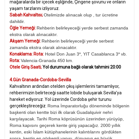
mağaralarda bir içecek eşliğinde, Çingene şovunu ve onların
yaşam tarzlarını izliyoruz.
Sabah Kahvaltısı;
Otelimizde alınacak olup , tur ücretine
dahildir.
Öğle Yemeği:
Rehberin belirleyeceği yerde serbest zamanda
ekstra olarak alınacaktır.
Akşam Yemeği:
Rehberin belirleyeceği yerde serbest
zamanda ekstra olarak alınacaktır.
Konaklama: Rota:
Hotel Don Juan 3*, YIT Casablanca 3* vb.
Rota:
Valencia-Granada 450 km.
Otele Giriş Saati;
Yol durumuna bağlı olarak tahmini 20:00
4.Gün Granada-Cordoba-Sevilla
Kahvaltının ardından otelden çıkış işlemlerini tamamlıyor,
rehberimizin belirteceği saatte lobide buluşarak Sevilla’ya
hareket ediyoruz. Yol üzerinde Cordoba şehir turunu
gerçekleştireceğiz.
Roma İmparatorluğu döneminde bölgenin
başkenti olan kentte bizi ilk olarak Guadalquivir nehri
karşılayacak. Tarihi Roma köprüsünün üzerinden yürüyüp,
Roma kapısını geçerek kente giriş yapacağız. 2000 yıllık
kentin, eski İslam kütüphanelerinin kalıntılarını gördükten
sonra, kentin en görkemli yapısı, dünyanın en büyük