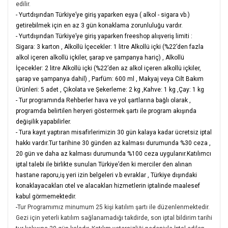
edilir.
- Yurtdışından Türkiye’ye giriş yaparken eşya ( alkol - sigara vb.)
getirebilmek için en az 3 gün konaklama zorunluluğu vardır.
- Yurtdışından Türkiye’ye giriş yaparken freeshop alışveriş limiti :
Sigara: 3 karton
,
Alkollü İçecekler: 1 litre Alkollü içki (%22’den fazla
alkol içeren alkollü içkiler, şarap ve şampanya hariç)
,
Alkollü
İçecekler: 2 litre Alkollü içki (%22’den az alkol içeren alkollü içkiler,
şarap ve şampanya dahil)
,
Parfüm: 600 ml
,
Makyaj veya Cilt Bakım
Ürünleri: 5 adet
,
Çikolata ve Şekerleme: 2 kg
,
Kahve: 1 kg
,
Çay: 1 kg
- Tur programında Rehberler hava ve yol şartlarına bağlı olarak ,
programda belirtilen heryeri göstermek şartı ile program akışında
değişilik yapabilirler.
- Tura kayıt yaptıran misafirlerimizin 30 gün kalaya kadar ücretsiz iptal
hakkı vardır.Tur tarihine 30 günden az kalması durumunda %30 ceza ,
20 gün ve daha az kalması durumunda %100 ceza uygulanır.Katılımcı
iptal talebi ile birlikte sunulan Türkiye’den ki merciler den alınan
hastane raporu,iş yeri izin belgeleri v.b evraklar , Türkiye dışındaki
konaklayacakları otel ve alacakları hizmetlerin iptalinde maalesef
kabul görmemektedir.
-
Tur Programımız minumum 25 kişi katılım şartı ile düzenlenmektedir.
Gezi için yeterli katılım sağlanamadığı takdirde, son iptal bildirim tarihi