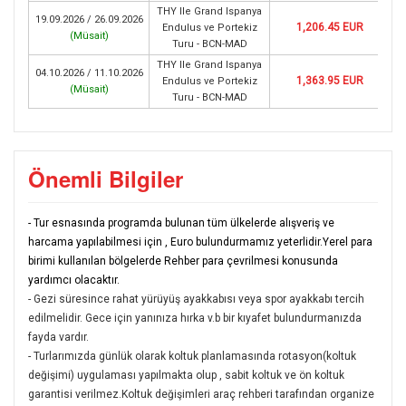
THY Ile Grand Ispanya
19.09.2026 / 26.09.2026
1,206.45 EUR
Endulus ve Portekiz
(
Müsait
)
Turu - BCN-MAD
THY Ile Grand Ispanya
04.10.2026 / 11.10.2026
1,363.95 EUR
Endulus ve Portekiz
(
Müsait
)
Turu - BCN-MAD
Önemli Bilgiler
- Tur esnasında programda bulunan tüm ülkelerde alışveriş ve
harcama yapılabilmesi için , Euro bulundurmamız yeterlidir.Yerel para
birimi kullanılan bölgelerde Rehber para çevrilmesi konusunda
yardımcı olacaktır.
- Gezi süresince rahat yürüyüş ayakkabısı veya spor ayakkabı tercih
edilmelidir. Gece için yanınıza hırka v.b bir kıyafet bulundurmanızda
fayda vardır.
- Turlarımızda günlük olarak koltuk planlamasında rotasyon(koltuk
değişimi) uygulaması yapılmakta olup , sabit koltuk ve ön koltuk
garantisi verilmez.Koltuk değişimleri araç rehberi tarafından organize