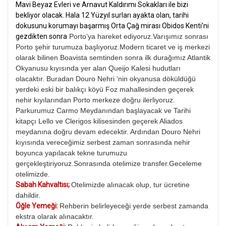
Mavi Beyaz Evleri ve Arnavut Kaldırımı Sokakları ile bizi
bekliyor olacak. Hala 12 Yüzyıl surları ayakta olan, tarihi
dokusunu korumayı başarmış Orta Çağ mirası Obidos Kenti’ni
gezdikten sonra
Porto’ya hareket ediyoruz.Varışımız sonrası
Porto şehir turumuza başlıyoruz.Modern ticaret ve iş merkezi
olarak bilinen Boavista semtinden sonra ilk durağımız Atlantik
Okyanusu kıyısında yer alan Queijo Kalesi hudutları
olacaktır. Buradan Douro Nehri ‘nin okyanusa döküldüğü
yerdeki eski bir balıkçı köyü Foz mahallesinden geçerek
nehir kıyılarından Porto merkeze doğru ilerliyoruz.
Parkurumuz Carmo Meydanından başlayacak ve Tarihi
kitapçı Lello ve Clerigos kilisesinden geçerek Aliados
meydanına doğru devam edecektir. Ardından Douro Nehri
kıyısında vereceğimiz serbest zaman sonrasında nehir
boyunca yapılacak tekne turumuzu
gerçekleştiriyoruz.Sonrasında otelimize transfer.Geceleme
otelimizde.
Sabah Kahvaltısı;
Otelimizde alınacak olup, tur ücretine
dahildir.
Öğle Yemeği:
Rehberin belirleyeceği yerde serbest zamanda
ekstra olarak alınacaktır.