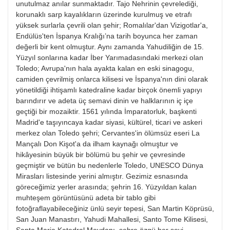
unutulmaz anılar sunmaktadır. Tajo Nehrinin çevrelediği,
korunaklı sarp kayalıkların üzerinde kurulmuş ve etrafı
yüksek surlarla çevrili olan şehir; Romalılar'dan Vizigotlar'a,
Endülüs'ten İspanya Kralığı’na tarih boyunca her zaman
değerli bir kent olmuştur. Aynı zamanda Yahudiliğin de 15.
Yüzyıl sonlarına kadar İber Yarımadasındaki merkezi olan
Toledo; Avrupa'nın hala ayakta kalan en eski sinagogu,
camiden çevrilmiş onlarca kilisesi ve İspanya'nın dini olarak
yönetildiği ihtişamlı katedraline kadar birçok önemli yapıyı
barındırır ve adeta üç semavi dinin ve halklarının iç içe
geçtiği bir mozaiktir. 1561 yılında İmparatorluk, başkenti
Madrid'e taşıyıncaya kadar siyasi, kültürel, ticari ve askeri
merkez olan Toledo şehri; Cervantes'in ölümsüz eseri La
Mançalı Don Kişot'a da ilham kaynağı olmuştur ve
hikâyesinin büyük bir bölümü bu şehir ve çevresinde
geçmiştir ve bütün bu nedenlerle Toledo, UNESCO Dünya
Mirasları listesinde yerini almıştır. Gezimiz esnasında
göreceğimiz yerler arasında; şehrin 16. Yüzyıldan kalan
muhteşem görüntüsünü adeta bir tablo gibi
fotoğraflayabileceğiniz ünlü seyir tepesi, San Martin Köprüsü,
San Juan Manastırı, Yahudi Mahallesi, Santo Tome Kilisesi,