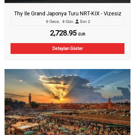
Thy Ile Grand Japonya Turu NRT-KIX - Vizesiz
6
Gece
,
8
Gün
,
Son
2
2,728.95
EUR
Detayları Göster