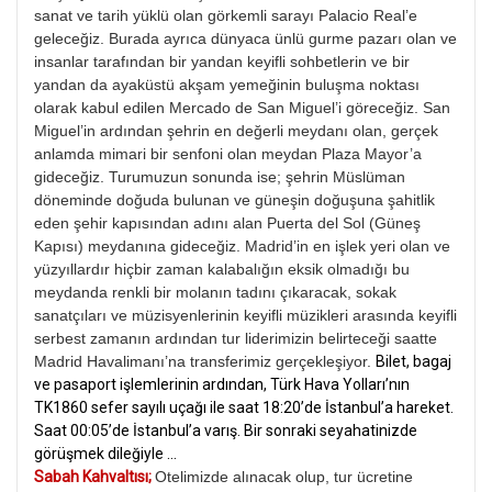
sanat ve tarih yüklü olan görkemli sarayı Palacio Real’e
geleceğiz. Burada ayrıca dünyaca ünlü gurme pazarı olan ve
insanlar tarafından bir yandan keyifli sohbetlerin ve bir
yandan da ayaküstü akşam yemeğinin buluşma noktası
olarak kabul edilen Mercado de San Miguel’i göreceğiz. San
Miguel’in ardından şehrin en değerli meydanı olan, gerçek
anlamda mimari bir senfoni olan meydan Plaza Mayor’a
gideceğiz. Turumuzun sonunda ise; şehrin Müslüman
döneminde doğuda bulunan ve güneşin doğuşuna şahitlik
eden şehir kapısından adını alan Puerta del Sol (Güneş
Kapısı) meydanına gideceğiz. Madrid’in en işlek yeri olan ve
yüzyıllardır hiçbir zaman kalabalığın eksik olmadığı bu
meydanda renkli bir molanın tadını çıkaracak, sokak
sanatçıları ve müzisyenlerinin keyifli müzikleri arasında keyifli
serbest zamanın ardından tur liderimizin belirteceği saatte
Madrid Havalimanı’na transferimiz gerçekleşiyor.
Bilet, bagaj
ve pasaport işlemlerinin ardından, Türk Hava Yolları’nın
TK1860 sefer sayılı uçağı ile saat 18:20’de İstanbul’a hareket.
Saat 00:05’de İstanbul’a varış. Bir sonraki seyahatinizde
görüşmek dileğiyle …
Sabah Kahvaltısı;
Otelimizde alınacak olup, tur ücretine