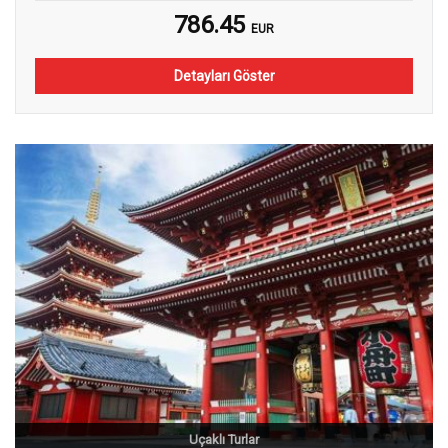
786.45
EUR
Detayları Göster
Uçaklı Turlar