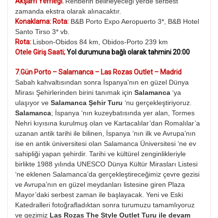
Akşam Yemeği:
Rehberin belirleyeceği yerde serbest
zamanda ekstra olarak alınacaktır.
Konaklama: Rota:
B&B Porto Expo Aeropuerto 3*, B&B Hotel
Santo Tirso 3* vb.
Rota:
Lisbon-Obidos 84 km, Obidos-Porto 239 km
Otele Giriş Saati;
Yol durumuna bağlı olarak tahmini 20:00
7.Gün Porto – Salamanca – Las Rozas Outlet – Madrid
Sabah kahvaltısından sonra İspanya'nın en güzel Dünya
Mirası Şehirlerinden birini tanımak için
Salamanca
‘ya
ulaşıyor ve
Salamanca Şehir Turu
‘nu gerçekleştiriyoruz.
Salamanca
; İspanya ‘nın kuzeybatısında yer alan, Tormes
Nehri kıyısına kurulmuş olan ve Kartacalılar’dan Romalılar’a
uzanan antik tarihi ile bilinen, İspanya ‘nın ilk ve Avrupa’nın
ise en antik üniversitesi olan Salamanca Üniversitesi ‘ne ev
sahipliği yapan şehirdir. Tarihi ve kültürel zenginlikleriyle
birlikte 1988 yılında UNESCO Dünya Kültür Mirasları Listesi
‘ne eklenen Salamanca’da gerçekleştireceğimiz çevre gezisi
ve Avrupa’nın en güzel meydanları listesine giren Plaza
Mayor’daki serbest zaman ile başlayacak. Yeni ve Eski
Katedralleri fotoğrafladıktan sonra turumuzu tamamlıyoruz
ve gezimiz
Las Rozas The Style Outlet Turu ile devam