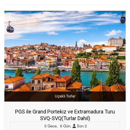
Uçaklı Turlar
PGS ile Grand Portekiz ve Extramadura Turu
SVQ-SVQ(Turlar Dahil)
5
Gece
,
6
Gün
,
Son
2