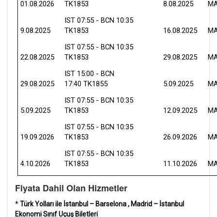
01.08.2026
TK1853
8.08.2025
MA
IST 07:55 - BCN 10:35
9.08.2025
TK1853
16.08.2025
MA
IST 07:55 - BCN 10:35
22.08.2025
TK1853
29.08.2025
MA
IST 15:00 - BCN
29.08.2025
17:40 TK1855
5.09.2025
MA
IST 07:55 - BCN 10:35
5.09.2025
TK1853
12.09.2025
MA
IST 07:55 - BCN 10:35
19.09.2026
TK1853
26.09.2026
MA
IST 07:55 - BCN 10:35
4.10.2026
TK1853
11.10.2026
MA
Fiyata Dahil Olan Hizmetler
*
Türk Yolları ile İstanbul – Barselona , Madrid – İstanbul
Ekonomi Sınıf Uçuş Biletleri