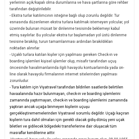
yerlerinin açık/kapalı olma durumlarına ve hava şartlarına göre rehber
tarafından değiştirilebilir.
-
Ekstra turlar katılımcının isteğine bağlı olup zorunlu değildir. Tur
esnasında düzenlenen ekstra turlara katılmak istemeyen yolcular, yol
üzerinde bulunan müsait bir dinlenme tesisinde beklemeyi kabul
etmiş sayılırlar. Bu yolcular ekstra tur başlamadan yol üstü dinlenme
tesisine bırakılıp, turun tamamlanması ardından bırakıldıkları
noktadan alınırlar.
- Uçaklı turlara katılan kişiler için yapılması gereken Check-in ve
boarding işlemleri kişisel işlemler olup, misafir tarafından uçuş
öncesinde havalimanlarında ilgili havayolu kontuarlarında yada on-
line olarak havayolu firmalarının internet sitelerinden yapılması
zorunludur.
- Tura katılım için Viyatravel tarafından bildirilen saatlerde belirtilen
havaalanında hazır bulunmayan, check-in ve boarding işlemlerini
zamanında yaptırmayan, check-in ve boarding işlemlerini zamanında
yaptıran ancak uçağa binmeyen kişilerin uçuşu
gerçekleştirememelerinden Viyatravel sorumlu değildir. Uçağı kaçıran
kişilerin tura dahil olmaları için gerekli olacak gidiş-dönüş yeni uçak
biletleri ve gidilecek bölgedeki transferlerine dair oluşacak tüm
masraflar kendilerine aittir.