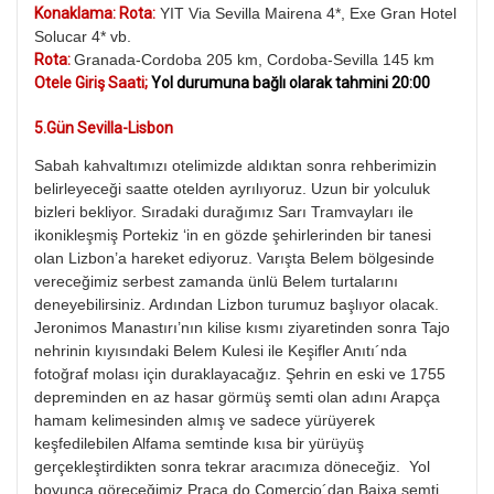
Konaklama: Rota:
YIT Via Sevilla Mairena 4*, Exe Gran Hotel
Solucar 4* vb.
Rota:
Granada-Cordoba 205 km, Cordoba-Sevilla 145 km
Otele Giriş Saati;
Yol durumuna bağlı olarak tahmini 20:00
5.Gün Sevilla-Lisbon
Sabah kahvaltımızı otelimizde aldıktan sonra rehberimizin
belirleyeceği saatte otelden ayrılıyoruz. Uzun bir yolculuk
bizleri bekliyor. Sıradaki durağımız Sarı Tramvayları ile
ikonikleşmiş Portekiz ‘in en gözde şehirlerinden bir tanesi
olan Lizbon’a hareket ediyoruz. Varışta Belem bölgesinde
vereceğimiz serbest zamanda ünlü Belem turtalarını
deneyebilirsiniz. Ardından Lizbon turumuz başlıyor olacak.
Jeronimos Manastırı’nın kilise kısmı ziyaretinden sonra Tajo
nehrinin kıyısındaki Belem Kulesi ile Keşifler Anıtı´nda
fotoğraf molası için duraklayacağız. Şehrin en eski ve 1755
depreminden en az hasar görmüş semti olan adını Arapça
hamam kelimesinden almış ve sadece yürüyerek
keşfedilebilen Alfama semtinde kısa bir yürüyüş
gerçekleştirdikten sonra tekrar aracımıza döneceğiz. Yol
boyunca göreceğimiz Praça do Comercio´dan Baixa semti,