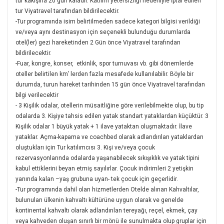
tur kakışına 20 gün kaladır. Katılım yetersizliği nedeniyle İptal edilen
tur Viyatravel tarafından bildirilecektir.
-
Tur programında isim belirtilmeden sadece kategori bilgisi verildiği
ve/veya aynı destinasyon için seçenekli bulunduğu durumlarda
otel(ler) gezi hareketinden 2 Gün önce Viyatravel tarafından
bildirilecektir.
-
Fuar, kongre, konser, etkinlik, spor turnuvası vb. gibi dönemlerde
oteller belirtilen km’ lerden fazla mesafede kullanılabilir. Böyle bir
durumda, turun hareket tarihinden 15 gün önce Viyatravel tarafından
bilgi verilecektir
- 3 Kişilik odalar, otellerin müsaitliğine göre verilebilmekte olup, bu tip
odalarda 3. Kişiye tahsis edilen yatak standart yataklardan küçüktür. 3
Kişilik odalar 1 büyük yatak + 1 ilave yataktan oluşmaktadır. İlave
yataklar. Açma-kapama ve coachbed olarak adlandırılan yataklardan
oluştukları için Tur katılımcısı 3. Kişi ve/veya çocuk
rezervasyonlarında odalarda yaşanabilecek sıkışıklık ve yatak tipini
kabul ettiklerini beyan etmiş sayılırlar. Çocuk indirimleri 2 yetişkin
yanında kalan –yaş grubuna uyan- tek çocuk için geçerlidir.
-
Tur programında dahil olan hizmetlerden Otelde alınan Kahvaltılar,
bulunulan ülkenin kahvaltı kültürüne uygun olarak ve genelde
kontinental kahvaltı olarak adlandırılan tereyağı, reçel, ekmek, çay
veya kahveden oluşan sınırlı bir mönü ile sunulmakta olup gruplar için