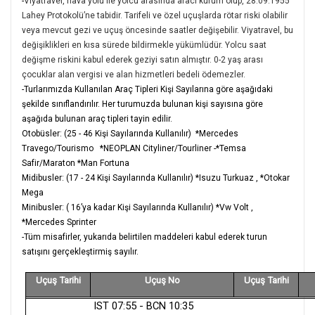
-
Viyatravel, hava yolu ile yolcu arasında aracı kurum olup, 28.09.1955
Lahey Protokolü’ne tabidir. Tarifeli ve özel uçuşlarda rötar riski olabilir
veya mevcut gezi ve uçuş öncesinde saatler değişebilir. Viyatravel, bu
değişiklikleri en kısa sürede bildirmekle yükümlüdür. Yolcu saat
değişme riskini kabul ederek geziyi satın almıştır. 0-2 yaş arası
çocuklar alan vergisi ve alan hizmetleri bedeli ödemezler.
-Turlarımızda Kullanılan Araç Tipleri Kişi Sayılarına göre aşağıdaki
şekilde sınıflandırılır. Her turumuzda bulunan kişi sayısına göre
aşağıda bulunan araç tipleri tayin edilir.
Otobüsler: (25 - 46 Kişi Sayılarında Kullanılır) *Mercedes
Travego/Tourismo *NEOPLAN Cityliner/Tourliner -*Temsa
Safir/Maraton *Man Fortuna
Midibusler: (17 - 24 Kişi Sayılarında Kullanılır) *Isuzu Turkuaz , *Otokar
Mega
Minibusler: ( 16’ya kadar Kişi Sayılarında Kullanılır) *Vw Volt ,
*Mercedes Sprinter
-Tüm misafirler, yukarıda belirtilen maddeleri kabul ederek turun
satışını gerçekleştirmiş sayılır.
Uçuş Tarihi
Uçuş No
Uçuş Tarihi
IST 07:55 - BCN 10:35