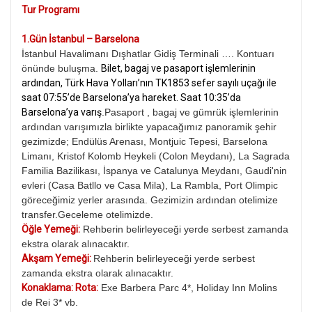
Tur Programı
1.Gün İstanbul – Barselona
İstanbul Havalimanı Dışhatlar Gidiş Terminali …. Kontuarı
önünde buluşma.
Bilet, bagaj ve pasaport işlemlerinin
ardından, Türk Hava Yolları’nın TK1853 sefer sayılı uçağı ile
saat 07:55’de Barselona’ya hareket. Saat 10:35’da
Barselona’ya varış
.Pasaport , bagaj ve gümrük işlemlerinin
ardından varışımızla birlikte yapacağımız panoramik şehir
gezimizde; Endülüs Arenası, Montjuic Tepesi, Barselona
Limanı, Kristof Kolomb Heykeli (Colon Meydanı), La Sagrada
Familia Bazilikası, İspanya ve Catalunya Meydanı, Gaudi'nin
evleri (Casa Batllo ve Casa Mila), La Rambla, Port Olimpic
göreceğimiz yerler arasında. Gezimizin ardından otelimize
transfer.Geceleme otelimizde.
Öğle Yemeği:
Rehberin belirleyeceği yerde serbest zamanda
ekstra olarak alınacaktır.
Akşam Yemeği:
Rehberin belirleyeceği yerde serbest
zamanda ekstra olarak alınacaktır.
Konaklama: Rota:
Exe Barbera Parc 4*, Holiday Inn Molins
de Rei 3* vb.