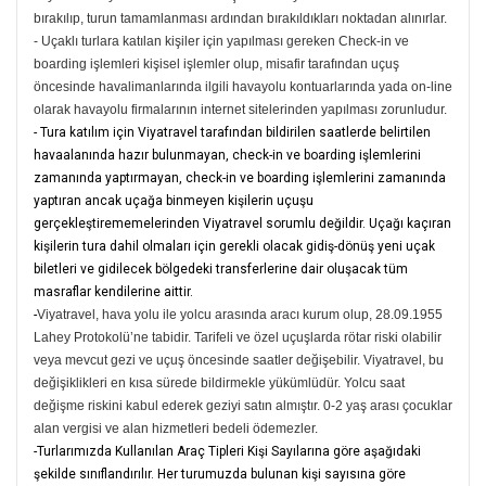
bırakılıp, turun tamamlanması ardından bırakıldıkları noktadan alınırlar.
- Uçaklı turlara katılan kişiler için yapılması gereken Check-in ve
boarding işlemleri kişisel işlemler olup, misafir tarafından uçuş
öncesinde havalimanlarında ilgili havayolu kontuarlarında yada on-line
olarak havayolu firmalarının internet sitelerinden yapılması zorunludur.
- Tura katılım için Viyatravel tarafından bildirilen saatlerde belirtilen
havaalanında hazır bulunmayan, check-in ve boarding işlemlerini
zamanında yaptırmayan, check-in ve boarding işlemlerini zamanında
yaptıran ancak uçağa binmeyen kişilerin uçuşu
gerçekleştirememelerinden Viyatravel sorumlu değildir. Uçağı kaçıran
kişilerin tura dahil olmaları için gerekli olacak gidiş-dönüş yeni uçak
biletleri ve gidilecek bölgedeki transferlerine dair oluşacak tüm
masraflar kendilerine aittir.
-
Viyatravel, hava yolu ile yolcu arasında aracı kurum olup, 28.09.1955
Lahey Protokolü’ne tabidir. Tarifeli ve özel uçuşlarda rötar riski olabilir
veya mevcut gezi ve uçuş öncesinde saatler değişebilir. Viyatravel, bu
değişiklikleri en kısa sürede bildirmekle yükümlüdür. Yolcu saat
değişme riskini kabul ederek geziyi satın almıştır. 0-2 yaş arası çocuklar
alan vergisi ve alan hizmetleri bedeli ödemezler.
-Turlarımızda Kullanılan Araç Tipleri Kişi Sayılarına göre aşağıdaki
şekilde sınıflandırılır. Her turumuzda bulunan kişi sayısına göre