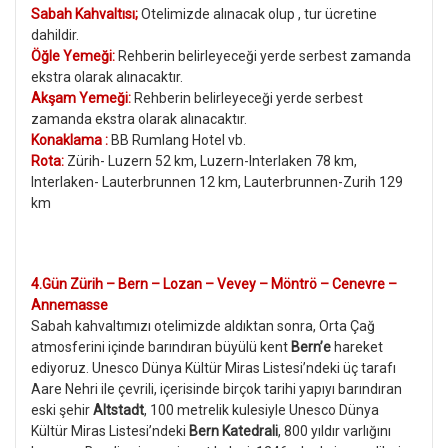
Sabah Kahvaltısı;
Otelimizde alınacak olup , tur ücretine
dahildir.
Öğle Yemeği:
Rehberin belirleyeceği yerde serbest zamanda
ekstra olarak alınacaktır.
Akşam Yemeği:
Rehberin belirleyeceği yerde serbest
zamanda ekstra olarak alınacaktır.
Konaklama :
BB Rumlang Hotel
vb.
Rota:
Zürih- Luzern 52 km, Luzern-Interlaken 78 km,
I
nterlaken- Lauterbrunnen 12 km, Lauterbrunnen-Zurih 129
km
4.Gün Zürih – Bern – Lozan – Vevey – Möntrö – Cenevre –
Annemasse
Sabah kahvaltımızı otelimizde aldıktan sonra, Orta Çağ
atmosferini içinde barındıran büyülü kent
Bern’e
hareket
ediyoruz. Unesco Dünya Kültür Miras Listesi’ndeki üç tarafı
Aare Nehri ile çevrili, içerisinde birçok tarihi yapıyı barındıran
eski şehir
Altstadt
, 100 metrelik kulesiyle Unesco Dünya
Kültür Miras Listesi’ndeki
Bern Katedrali
, 800 yıldır varlığını