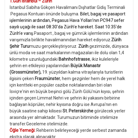
1.Gün İstanbul – Zürih
İstanbul Sabiha Gökçen Havalimanı Dışhatlar Gidiş Terminali
Pegasus Kontuarı önünde buluşma.
Bilet, bagaj ve pasaport
işlemlerinin ardından, Pegasus Hava Yolları’nın PC947 sefer
sayılı uçağı ile saat 08:30’da Zürih’e hareket. Saat 10:35’de
Zürih’e varış
.Pasaport , bagaj ve gümrük işlemlerinin ardından
varışımızla birlikte havalimanından hareket ediyoruz.
Zürih
Şehir Turu
muzu gerçekleştiriyoruz.
Zürih
gezimizde, dünyaca
ünlü moda ve saat markalarının mağazaları ile dolu olan 1,4
kilometre uzunluğundaki
Bahnhofstrasse
, ikiz kuleleriyle
şehrin en etkileyici yapılarından
Büyük Manastır
(Grossmünster),
19. yüzyıldan kalma vitraylarıyla turistlerin
ilgisini çeken
Fraumünster
, hem gezginler hem de yerel halk
için kentteki en popüler cazibe noktalarından biri olan
İsviçre'nin en büyük beşinci gölü Zürih Gölü'nün kıyısı, şehrin
içinden geçen Limmat Nehri ve şehrin iki yakasını birbirine
bağlayan köprüler, nehir kıyısına doğru ise Avrupa'nın en
büyük saatine sahip kilisesi
St. Peterskirche
görülecek yerler
arasında yer almaktadır. Turumuzun bitiminde otelimize
transfer.Geceleme otelimizde.
Öğle Yemeği:
Rehberin belirleyeceği yerde serbest zamanda
ekstra olarak alınacaktır.