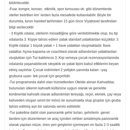
bildirilecektir.
-
Fuar, kongre, konser, etkinlik, spor turnuvası vb. gibi dönemlerde
oteller belirtilen km’ lerden fazla mesafede kullanılabilir. Böyle bir
durumda, turun hareket tarihinden 15 gün önce Viyatravel tarafından
bilgi verilecektir
- 3 Kişilik odalar, otellerin müsaitliğine göre verilebilmekte olup, bu tip
odalarda 3. Kişiye tahsis edilen yatak standart yataklardan küçüktür. 3
Kişilik odalar 1 büyük yatak + 1 ilave yataktan oluşmaktadır. İlave
yataklar. Açma-kapama ve coachbed olarak adlandırılan yataklardan
oluştukları için Tur katılımcısı 3. Kişi ve/veya çocuk rezervasyonlarında
odalarda yaşanabilecek sıkışıklık ve yatak tipini kabul ettiklerini beyan
etmiş sayılırlar. Çocuk indirimleri 2 yetişkin yanında kalan –yaş
grubuna uyan- tek çocuk için geçerlidir.
-
Tur programında dahil olan hizmetlerden Otelde alınan Kahvaltılar,
bulunulan ülkenin kahvaltı kültürüne uygun olarak ve genelde
kontinental kahvaltı olarak adlandırılan tereyağı, reçel, ekmek, çay veya
kahveden oluşan sınırlı bir mönü ile sunulmakta olup gruplar için gruba
tahsis edilmiş ayrı bir salonda servis edilebilir.
-
Tur paketine dahil olan panoramik şehir turları, şehirlerin genel
tanıtımı için düzenlenen ve araç içinden rehber anlatımıyla panoramik
olarak yapılan müze, ören yeri girişlerini içermeyen en fazla 2-3 saatlik