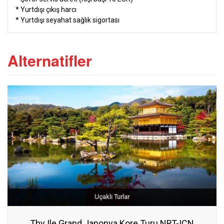
* Yurtdışı çıkış harcı
* Yurtdışı seyahat sağlık sigortası
Alternatifler
Uçaklı Turlar
Thy Ile Grand Japonya Kore Turu NRT-ICN