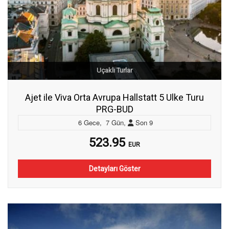
Uçaklı Turlar
Ajet ile Viva Orta Avrupa Hallstatt 5 Ulke Turu
PRG-BUD
6
Gece
,
7
Gün
,
Son
9
523.95
EUR
Detayları Göster