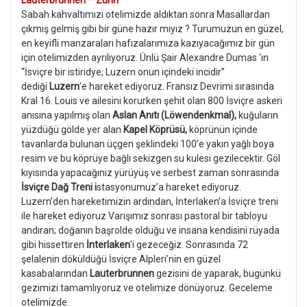
Lauterbrunnen – Zürih
Sabah kahvaltımızı otelimizde aldıktan sonra Masallardan
çıkmış gelmiş gibi bir güne hazır mıyız ? Turumuzun en güzel,
en keyifli manzaraları hafızalarımıza kazıyacağımız bir gün
için otelimizden ayrılıyoruz. Ünlü Şair Alexandre Dumas ‘ın
“İsviçre bir istiridye, Luzern onun içindeki incidir”
dediği
Luzern
’e hareket ediyoruz. Fransız Devrimi sırasında
Kral 16. Louis ve ailesini korurken şehit olan 800 İsviçre askeri
anısına yapılmış olan
Aslan Anıtı (Löwendenkmal)
,
kuğuların
yüzdüğü gölde yer alan
Kapel Köprüsü,
köprünün içinde
tavanlarda bulunan üçgen şeklindeki 100’e yakın yağlı boya
resim ve bu köprüye bağlı sekizgen su kulesi gezilecektir. Göl
kıyısında yapacağınız yürüyüş ve serbest zaman sonrasında
İsviçre Dağ Treni i
stasyonumuz’a hareket ediyoruz.
Luzern’den hareketimizin ardından, İnterlaken’a İsviçre treni
ile hareket ediyoruz Varışımız sonrası pastoral bir tabloyu
andıran; doğanın başrolde olduğu ve insana kendisini rüyada
gibi hissettiren
İnterlaken
'i gezeceğiz. Sonrasında 72
şelalenin döküldüğü İsviçre Alpleri’nin en güzel
kasabalarından
Lauterbrunnen
gezisini de yaparak, bugünkü
gezimizi tamamlıyoruz ve otelimize dönüyoruz. Geceleme
otelimizde.