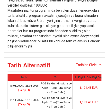
İsviçre Dağ Treni , Şehir Konaklama Vergileri , İsviçre Bölgesi
vergiler kişi başı : 100 EUR
Misafirlerimiz, tur programında belirtilen düzenlenecek olan
turlara katılıp, programı aksatmayacağını ve buna istinaden
lokal rehber, müze & ören yeri girişleri, şehir vergileri, varsa
kulaklık audio sistem gibi oluşan giderlere ilişkin yapılacak
ödemeler için tur programında önceden bildirilmiş olan
miktarı, seyahat esnasında tur yetkilisine ayrıca ödeyeceğini
peşinen kabul eder. Misafir bu konuda tam ve eksiksiz olarak
bilgilendirilmiştir
Tarih Alternatifi
Tarihleri Gizle
Tarih
Tur
İki Kişilik Oda Kişi Başı
PGS ile Grand Isvicre ve
19.08.2026 / 23.08.2026
1,101.45 EUR
Alpler Turu(Tum Turlar
(
Talep Et
)
ve Tren Dahil)
PGS ile Grand Isvicre ve
11.11.2026 / 15.11.2026
1,101.45 EUR
Alpler Turu(Tum Turlar
(
Talep Et
)
ve Tren Dahil)