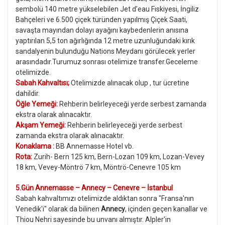
sembolü 140 metre yükselebilen Jet d’eau Fıskiyesi, İngiliz
Bahçeleri ve 6.500 çiçek türünden yapılmış Çiçek Saati,
savaşta mayından dolayı ayağını kaybedenlerin anısına
yaptırılan 5,5 ton ağırlığında 12 metre uzunluğundaki kırık
sandalyenin bulunduğu Nations Meydanı görülecek yerler
arasındadır.Turumuz sonrası otelimize transfer.Geceleme
otelimizde.
Sabah Kahvaltısı;
Otelimizde alınacak olup , tur ücretine
dahildir.
Öğle Yemeği:
Rehberin belirleyeceği yerde serbest zamanda
ekstra olarak alınacaktır.
Akşam Yemeği:
Rehberin belirleyeceği yerde serbest
zamanda ekstra olarak alınacaktır.
Konaklama :
BB Annemasse Hotel vb.
Rota:
Zurih- Bern 125 km, Bern-Lozan 109 km, Lozan-Vevey
18 km, Vevey-Möntrö 7 km, Möntrö-Cenevre 105 km
5.Gün Annemasse – Annecy – Cenevre – İstanbul
Sabah kahvaltımızı otelimizde aldıktan sonra "Fransa'nın
Venedik'i" olarak da bilinen
Annecy
, içinden geçen kanallar ve
Thiou Nehri sayesinde bu unvanı almıştır. Alpler'in