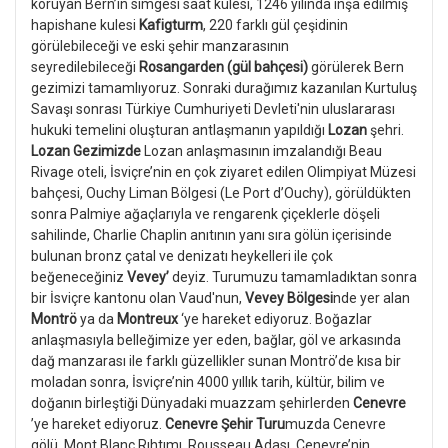
koruyan Bern’in simgesi saat kulesi, 1246 yılında inşa edilmiş
hapishane kulesi
Kafigturm
, 220 farklı gül çeşidinin
görülebileceği ve eski şehir manzarasının
seyredilebileceği
Rosangarden (gül bahçesi)
görülerek Bern
gezimizi tamamlıyoruz.
Sonraki durağımız kazanılan Kurtuluş
Savaşı sonrası Türkiye Cumhuriyeti Devleti'nin uluslararası
hukuki temelini oluşturan antlaşmanın yapıldığı
Lozan
şehri.
Lozan Gezimizde
Lozan anlaşmasının imzalandığı Beau
Rivage oteli, İsviçre’nin en çok ziyaret edilen Olimpiyat Müzesi
bahçesi, Ouchy Liman Bölgesi (Le Port d’Ouchy), görüldükten
sonra Palmiye ağaçlarıyla ve rengarenk çiçeklerle döşeli
sahilinde, Charlie Chaplin anıtının yanı sıra gölün içerisinde
bulunan bronz çatal ve denizatı heykelleri ile çok
beğeneceğiniz
Vevey’
deyiz. Turumuzu tamamladıktan sonra
bir İsviçre kantonu olan Vaud'nun,
Vevey Bölgesi
nde yer alan
Montrö
ya da
Montreux
‘ye hareket ediyoruz. Boğazlar
anlaşmasıyla belleğimize yer eden, bağlar, göl ve arkasında
dağ manzarası ile farklı güzellikler sunan Montrö’de kısa bir
moladan sonra, İsviçre’nin 4000 yıllık tarih, kültür, bilim ve
doğanın birleştiği Dünyadaki muazzam şehirlerden
Cenevre
’ye hareket ediyoruz.
Cenevre Şehir Turu
muzda Cenevre
gölü, Mont Blanc Rıhtımı, Rousseau Adası, Cenevre’nin