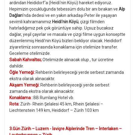
ardından Heididorf‘a (Heidi‘nin Köyü) hareket ediyoruz.
Hepimizin çocukluğunda tebessüm dolu bir anı bırakan ve
Alp
Dağları
‘nda dedesi ve en yakın arkadaşı Peter ile yaşayan
sevimli kahramanımız
Heidi‘nin Köyü
, çizgi filmden
hatırladığımız pek çok görüntüye sahip. Uçsuz bucaksız
dağlar, yeşil çayırlar ve masala ve çizgi filme uygun konseptte
düzenlenmiş Heidi’nin Köyü bizleri bekliyor olacak. Heididorf
ziyaretimiz sonrasında konaklama için otelimize transfer.
Geceleme otelimizde.
Sabah Kahvaltısı;
Otelimizde alınacak olup , tur ücretine
dahildir.
Öğle Yemeği:
Rehberin belirleyeceği yerde serbest zamanda
ekstra olarak alınacaktır.
Akşam Yemeği:
Rehberin belirleyeceği yerde serbest
zamanda ekstra olarak alınacaktır.
Konaklama :
BB Rumlang Hotel vb.
Rota:
Zürih- Rhein Şelalesi 45 km, Rhein Şelalesi –
Liechtenstein 149 km, Heididorf – Zürih 103 km
3.Gün Zürih – Luzern - İsviçre Alplerinde Tren – İnterlaken –