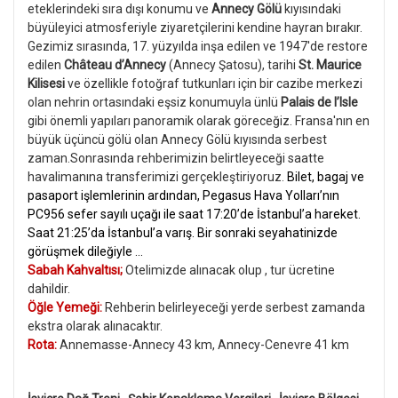
eteklerindeki sıra dışı konumu ve
Annecy Gölü
kıyısındaki
büyüleyici atmosferiyle ziyaretçilerini kendine hayran bırakır.
Gezimiz sırasında, 17. yüzyılda inşa edilen ve 1947'de restore
edilen
Château d’Annecy
(Annecy Şatosu), tarihi
St. Maurice
Kilisesi
ve özellikle fotoğraf tutkunları için bir cazibe merkezi
olan nehrin ortasındaki eşsiz konumuyla ünlü
Palais de l’Isle
gibi önemli yapıları panoramik olarak göreceğiz. Fransa'nın en
büyük üçüncü gölü olan Annecy Gölü kıyısında serbest
zaman.
Sonrasında rehberimizin belirtleyeceği saatte
havalimanına transferimizi gerçekleştiriyoruz.
Bilet, bagaj ve
pasaport işlemlerinin ardından, Pegasus Hava Yolları’nın
PC956 sefer sayılı uçağı ile saat 17:20’de İstanbul’a hareket.
Saat 21:25’da İstanbul’a varış. Bir sonraki seyahatinizde
görüşmek dileğiyle …
Sabah Kahvaltısı;
Otelimizde alınacak olup , tur ücretine
dahildir.
Öğle Yemeği:
Rehberin belirleyeceği yerde serbest zamanda
ekstra olarak alınacaktır.
Rota:
Annemasse-Annecy 43 km, Annecy-Cenevre 41 km