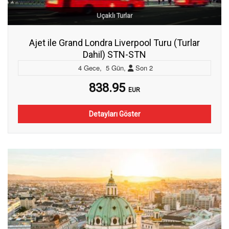
Uçaklı Turlar
Ajet ile Grand Londra Liverpool Turu (Turlar
Dahil) STN-STN
4
Gece
,
5
Gün
,
Son
2
838.95
EUR
Detayları Göster