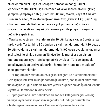
alkol içeren alkollü içkiler, şarap ve şampanya hariç)
,
Alkollü
İçecekler: 2 litre Alkollü içki (%22’den az alkol içeren alkollü içkiler,
şarap ve şampanya dahil)
,
Parfüm: 600 ml
,
Makyaj veya Cilt Bakım
Ürünleri: 5 adet
,
Çikolata ve Şekerleme: 2 kg
,
Kahve: 1 kg
,
Çay: 1 kg
- Tur programında Rehberler hava ve yol şartlarına bağlı olarak ,
programda belirtilen heryeri göstermek şartı ile program akışında
değişilik yapabilirler.
- Tura kayıt yaptıran misafirlerimizin 30 gün kalaya kadar ücretsiz iptal
hakkı vardır.Tur tarihine 30 günden az kalması durumunda %30 ceza ,
20 gün ve daha az kalması durumunda %100 ceza uygulanır.Katılımcı
iptal talebi ile birlikte sunulan Türkiye’den ki merciler den alınan
hastane raporu,iş yeri izin belgeleri v.b evraklar , Türkiye dışındaki
konaklayacakları otel ve alacakları hizmetlerin iptalinde maalesef
kabul görmemektedir.
-
Tur Programımız minumum 25 kişi katılım şartı ile düzenlenmektedir.
Gezi için yeterli katılım sağlanamadığı takdirde, son iptal bildirim tarihi
tur kakışına 20 gün kaladır. Katılım yetersizliği nedeniyle İptal edilen tur
Viyatravel tarafından bildirilecektir.
-
Tur programında isim belirtilmeden sadece kategori bilgisi verildiği
ve/veya aynı destinasyon için seçenekli bulunduğu durumlarda
otel(ler) gezi hareketinden 2 Gün önce Viyatravel tarafından