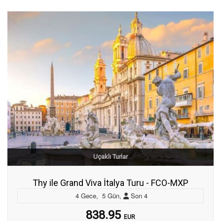
Uçaklı Turlar
Thy ile Grand Viva İtalya Turu - FCO-MXP
4
Gece
,
5
Gün
,
Son
4
838.95
EUR