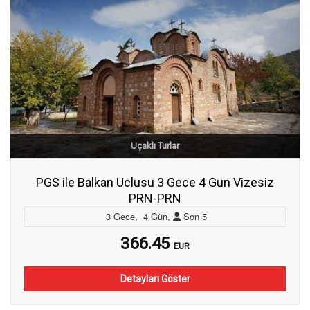
Uçaklı Turlar
PGS ile Balkan Uclusu 3 Gece 4 Gun Vizesiz
PRN-PRN
3
Gece
,
4
Gün
,
Son
5
366.45
EUR
Detayları Göster