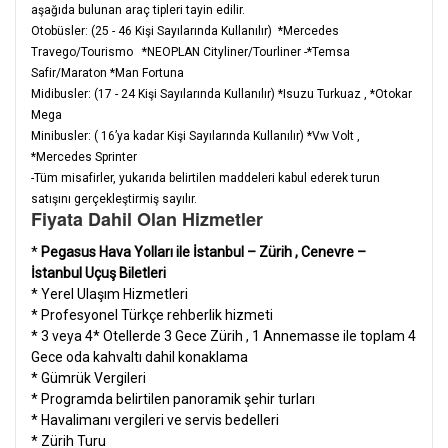
aşağıda bulunan araç tipleri tayin edilir.
Otobüsler: (25 - 46 Kişi Sayılarında Kullanılır) *Mercedes
Travego/Tourismo *NEOPLAN Cityliner/Tourliner -*Temsa
Safir/Maraton *Man Fortuna
Midibusler: (17 - 24 Kişi Sayılarında Kullanılır) *Isuzu Turkuaz , *Otokar
Mega
Minibusler: ( 16’ya kadar Kişi Sayılarında Kullanılır) *Vw Volt ,
*Mercedes Sprinter
-Tüm misafirler, yukarıda belirtilen maddeleri kabul ederek turun
satışını gerçekleştirmiş sayılır.
Fiyata Dahil Olan Hizmetler
*
Pegasus Hava Yolları ile İstanbul – Zürih , Cenevre –
İstanbul Uçuş Biletleri
* Yerel Ulaşım Hizmetleri
* Profesyonel Türkçe rehberlik hizmeti
* 3 veya 4* Otellerde 3 Gece Zürih , 1 Annemasse ile toplam 4
Gece oda kahvaltı dahil konaklama
* Gümrük Vergileri
* Programda belirtilen panoramik şehir turları
* Havalimanı vergileri ve servis bedelleri
* Zürih Turu