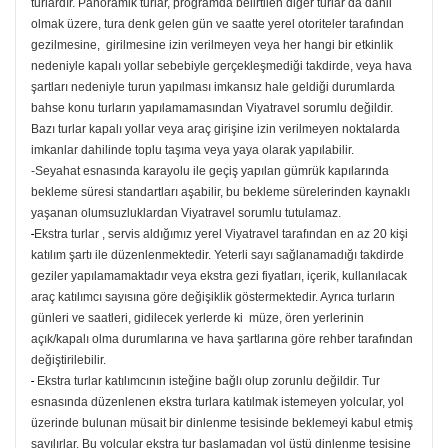
turlardır. Panoramik turlar, programda belirtilen diğer turlar da dahil
olmak üzere, tura denk gelen gün ve saatte yerel otoriteler tarafından
gezilmesine, girilmesine izin verilmeyen veya her hangi bir etkinlik
nedeniyle kapalı yollar sebebiyle gerçekleşmediği takdirde, veya hava
şartları nedeniyle turun yapılması imkansız hale geldiği durumlarda
bahse konu turların yapılamamasından Viyatravel sorumlu değildir.
Bazı turlar kapalı yollar veya araç girişine izin verilmeyen noktalarda
imkanlar dahilinde toplu taşıma veya yaya olarak yapılabilir.
-Seyahat esnasında karayolu ile geçiş yapılan gümrük kapılarında
bekleme süresi standartları aşabilir, bu bekleme sürelerinden kaynaklı
yaşanan olumsuzluklardan Viyatravel sorumlu tutulamaz.
-
Ekstra turlar , servis aldığımız yerel Viyatravel tarafından en az 20 kişi
katılım şartı ile düzenlenmektedir. Yeterli sayı sağlanamadığı takdirde
geziler yapılamamaktadır veya ekstra gezi fiyatları, içerik, kullanılacak
araç katılımcı sayısına göre değişiklik göstermektedir. Ayrıca turların
günleri ve saatleri, gidilecek yerlerde ki müze, ören yerlerinin
açık/kapalı olma durumlarına ve hava şartlarına göre rehber tarafından
değiştirilebilir.
-
Ekstra turlar katılımcının isteğine bağlı olup zorunlu değildir. Tur
esnasında düzenlenen ekstra turlara katılmak istemeyen yolcular, yol
üzerinde bulunan müsait bir dinlenme tesisinde beklemeyi kabul etmiş
sayılırlar. Bu yolcular ekstra tur başlamadan yol üstü dinlenme tesisine