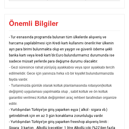
Önemli Bilgiler
- Tur esnasında programda bulunan tüm ülkelerde alışveriş ve
harcama yapılabilmesi için Kredi kartı kullanımı önerilir.Her ülkenin
ayrı para birimi bulunmakta olup en yaygın ve güvenli ödeme şekli
banka kartı veya kredi kartı’dır.Euro bulundurmamız durumunda ise
sadece müsait yerlerde para değişme durumu olacaktır.
- Gezi süresince rahat yürüyüş ayakkabısı veya spor ayakkabı tercih
edilmelidir. Gece için yanınıza hırka v.b bir kıyafet bulundurmanızda
fayda vardır.
- Turlarımızda günlük olarak koltuk planlamasında rotasyon(koltuk
değişimi) uygulaması yapılmakta olup , sabit koltuk ve ön koltuk
garantisi verilmez.Koltuk değişimleri araç rehberi tarafından organize
edilir.
- Yurtdışından Türkiye’ye giriş yaparken eşya ( alkol - sigara vb.)
getirebilmek için en az 3 gün konaklama zorunluluğu vardır.
- Yurtdışından Türkiye’ye giriş yaparken freeshop alışveriş limiti :
Sigara: 3 karton
,
Alkollü İçecekler: 1 litre Alkollü içki (%22’den fazla