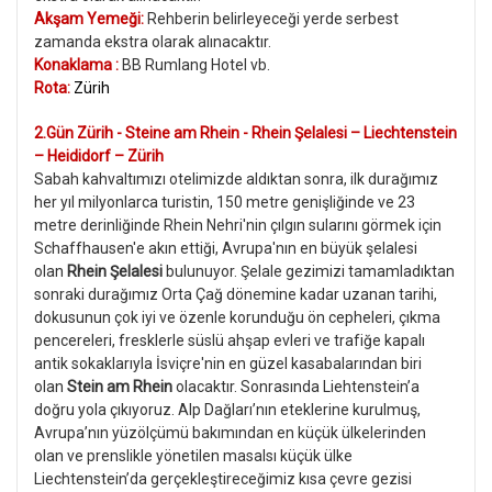
Akşam Yemeği:
Rehberin belirleyeceği yerde serbest
zamanda ekstra olarak alınacaktır.
Konaklama :
BB Rumlang Hotel
vb.
Rota:
Zürih
2.Gün Zürih -
Steine am Rhein - Rhein Şelalesi – Liechtenstein
– Heididorf – Zürih
Sabah kahvaltımızı otelimizde aldıktan sonra, ilk durağımız
her yıl milyonlarca turistin, 150 metre genişliğinde ve 23
metre derinliğinde Rhein Nehri'nin çılgın sularını görmek için
Schaffhausen'e akın ettiği, Avrupa'nın en büyük şelalesi
olan
Rhein Şelalesi
bulunuyor. Şelale gezimizi tamamladıktan
sonraki durağımız Orta Çağ dönemine kadar uzanan tarihi,
dokusunun çok iyi ve özenle korunduğu ön cepheleri, çıkma
pencereleri, fresklerle süslü ahşap evleri ve trafiğe kapalı
antik sokaklarıyla İsviçre'nin en güzel kasabalarından biri
olan
Stein am Rhein
olacaktır. Sonrasında Liehtenstein’a
doğru yola çıkıyoruz. Alp Dağları’nın eteklerine kurulmuş,
Avrupa’nın yüzölçümü bakımından en küçük ülkelerinden
olan ve prenslikle yönetilen masalsı küçük ülke
Liechtenstein’da gerçekleştireceğimiz kısa çevre gezisi