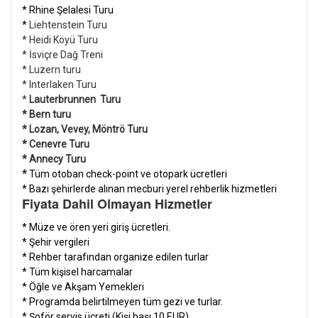
* Rhine Şelalesi Turu
*
Liehtenstein Turu
* Heidi Köyü Turu
* İsviçre Dağ Treni
* Luzern turu
* Interlaken Turu
*
Lauterbrunnen Turu
* Bern turu
* Lozan, Vevey, Möntrö Turu
* Cenevre Turu
* Annecy Turu
*
Tüm otoban check-point ve otopark ücretleri
* Bazı şehirlerde alınan mecburi yerel rehberlik hizmetleri
Fiyata Dahil Olmayan Hizmetler
*
Müze ve ören yeri giriş ücretleri.
* Şehir vergileri
* Rehber tarafından organize edilen turlar
* Tüm kişisel harcamalar
* Öğle ve Akşam Yemekleri
* Programda belirtilmeyen tüm gezi ve turlar.
* Şoför servis ücreti (Kişi başı 10 EUR)