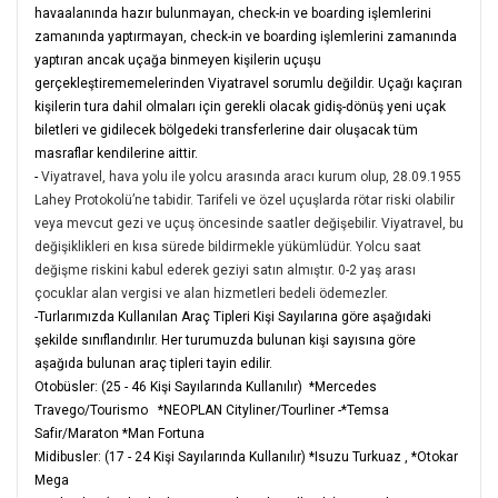
havaalanında hazır bulunmayan, check-in ve boarding işlemlerini
zamanında yaptırmayan, check-in ve boarding işlemlerini zamanında
yaptıran ancak uçağa binmeyen kişilerin uçuşu
gerçekleştirememelerinden Viyatravel sorumlu değildir. Uçağı kaçıran
kişilerin tura dahil olmaları için gerekli olacak gidiş-dönüş yeni uçak
biletleri ve gidilecek bölgedeki transferlerine dair oluşacak tüm
masraflar kendilerine aittir.
-
Viyatravel, hava yolu ile yolcu arasında aracı kurum olup, 28.09.1955
Lahey Protokolü’ne tabidir. Tarifeli ve özel uçuşlarda rötar riski olabilir
veya mevcut gezi ve uçuş öncesinde saatler değişebilir. Viyatravel, bu
değişiklikleri en kısa sürede bildirmekle yükümlüdür. Yolcu saat
değişme riskini kabul ederek geziyi satın almıştır. 0-2 yaş arası
çocuklar alan vergisi ve alan hizmetleri bedeli ödemezler.
-Turlarımızda Kullanılan Araç Tipleri Kişi Sayılarına göre aşağıdaki
şekilde sınıflandırılır. Her turumuzda bulunan kişi sayısına göre
aşağıda bulunan araç tipleri tayin edilir.
Otobüsler: (25 - 46 Kişi Sayılarında Kullanılır) *Mercedes
Travego/Tourismo *NEOPLAN Cityliner/Tourliner -*Temsa
Safir/Maraton *Man Fortuna
Midibusler: (17 - 24 Kişi Sayılarında Kullanılır) *Isuzu Turkuaz , *Otokar
Mega