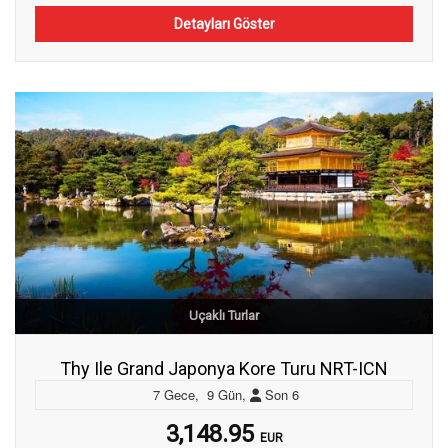
Detayları Göster
Uçaklı Turlar
Thy Ile Grand Japonya Kore Turu NRT-ICN
7
Gece
,
9
Gün
,
Son
6
3,148.95
EUR