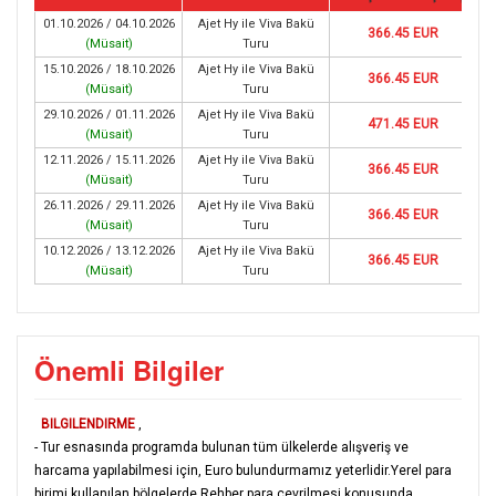
01.10.2026 / 04.10.2026
Ajet Hy ile Viva Bakü
366.45 EUR
(
Müsait
)
Turu
15.10.2026 / 18.10.2026
Ajet Hy ile Viva Bakü
366.45 EUR
(
Müsait
)
Turu
29.10.2026 / 01.11.2026
Ajet Hy ile Viva Bakü
471.45 EUR
(
Müsait
)
Turu
12.11.2026 / 15.11.2026
Ajet Hy ile Viva Bakü
366.45 EUR
(
Müsait
)
Turu
26.11.2026 / 29.11.2026
Ajet Hy ile Viva Bakü
366.45 EUR
(
Müsait
)
Turu
10.12.2026 / 13.12.2026
Ajet Hy ile Viva Bakü
366.45 EUR
(
Müsait
)
Turu
Önemli Bilgiler
BILGILENDIRME
,
- Tur esnasında programda bulunan tüm ülkelerde alışveriş ve
harcama yapılabilmesi için, Euro bulundurmamız yeterlidir.Yerel para
birimi kullanılan bölgelerde Rehber para çevrilmesi konusunda