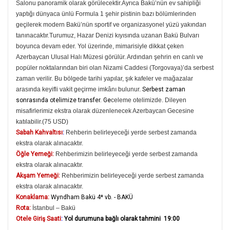
Salonu panoramik olarak görülecektir.Ayrıca Bakü’nün ev sahipliği
yaptığı dünyaca ünlü Formula 1 şehir pistinin bazı bölümlerinden
geçilerek modern Bakü’nün sportif ve organizasyonel yüzü yakından
tanınacaktır.Turumuz, Hazar Denizi kıyısında uzanan Bakü Bulvarı
boyunca devam eder. Yol üzerinde, mimarisiyle dikkat çeken
Azerbaycan Ulusal Halı Müzesi görülür. Ardından şehrin en canlı ve
popüler noktalarından biri olan Nizami Caddesi (Torgovaya)’da serbest
zaman verilir. Bu bölgede tarihi yapılar, şık kafeler ve mağazalar
arasında keyifli vakit geçirme imkânı bulunur.
Serbest zaman
sonrasında otelimize transfer. Ge
celeme otelimizde. Dileyen
misafirlerimiz ekstra olarak düzenlenecek Azerbaycan Gecesine
katılabilir.(75 USD)
Sabah Kahvaltısı
:
Rehberin belirleyeceği yerde serbest zamanda
ekstra olarak alınacaktır.
Öğle Yemeği:
Rehberimizin belirleyeceği yerde serbest zamanda
ekstra olarak alınacaktır.
Akşam Yemeği:
Rehberimizin belirleyeceği yerde serbest zamanda
ekstra olarak alınacaktır.
Konaklama:
Wyndham Bakü 4* vb. - BAKÜ
Rota:
İstanbul – Bakü
Otele Giriş Saati
:
Yol durumuna bağlı olarak tahmini 19:00