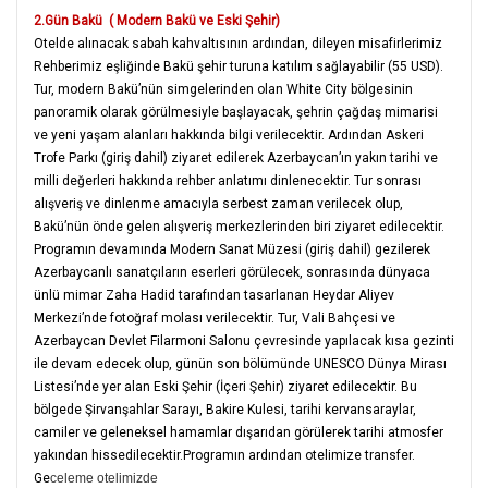
2.Gün Bakü ( Modern Bakü ve Eski Şehir)
Otelde alınacak sabah kahvaltısının ardından, dileyen misafirlerimiz
Rehberimiz eşliğinde Bakü şehir turuna katılım sağlayabilir (55 USD).
Tur, modern Bakü’nün simgelerinden olan White City bölgesinin
panoramik olarak görülmesiyle başlayacak, şehrin çağdaş mimarisi
ve yeni yaşam alanları hakkında bilgi verilecektir. Ardından Askeri
Trofe Parkı (giriş dahil) ziyaret edilerek Azerbaycan’ın yakın tarihi ve
milli değerleri hakkında rehber anlatımı dinlenecektir. Tur sonrası
alışveriş ve dinlenme amacıyla serbest zaman verilecek olup,
Bakü’nün önde gelen alışveriş merkezlerinden biri ziyaret edilecektir.
Programın devamında Modern Sanat Müzesi (giriş dahil) gezilerek
Azerbaycanlı sanatçıların eserleri görülecek, sonrasında dünyaca
ünlü mimar Zaha Hadid tarafından tasarlanan Heydar Aliyev
Merkezi’nde fotoğraf molası verilecektir. Tur, Vali Bahçesi ve
Azerbaycan Devlet Filarmoni Salonu çevresinde yapılacak kısa gezinti
ile devam edecek olup, günün son bölümünde UNESCO Dünya Mirası
Listesi’nde yer alan Eski Şehir (İçeri Şehir) ziyaret edilecektir. Bu
bölgede Şirvanşahlar Sarayı, Bakire Kulesi, tarihi kervansaraylar,
camiler ve geleneksel hamamlar dışarıdan görülerek tarihi atmosfer
yakından hissedilecektir.Programın ardından
otelimize transfer.
Ge
celeme otelimizde