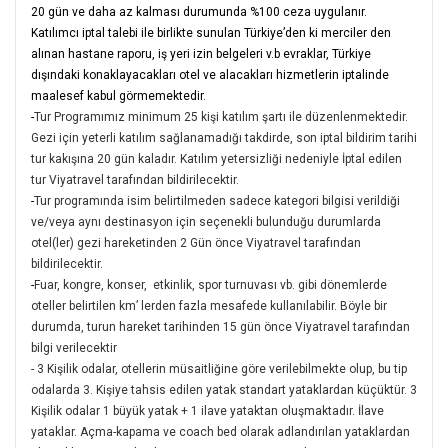
20 gün ve daha az kalması durumunda %100 ceza uygulanır.
Katılımcı iptal talebi ile birlikte sunulan Türkiye’den ki merciler den
alınan hastane raporu, iş yeri izin belgeleri v.b evraklar, Türkiye
dışındaki konaklayacakları otel ve alacakları hizmetlerin iptalinde
maalesef kabul görmemektedir.
-
Tur Programımız minimum 25 kişi katılım şartı ile düzenlenmektedir.
Gezi için yeterli katılım sağlanamadığı takdirde, son iptal bildirim tarihi
tur kakışına 20 gün kaladır. Katılım yetersizliği nedeniyle İptal edilen
tur Viyatravel tarafından bildirilecektir.
-
Tur programında isim belirtilmeden sadece kategori bilgisi verildiği
ve/veya aynı destinasyon için seçenekli bulunduğu durumlarda
otel(ler) gezi hareketinden 2 Gün önce Viyatravel tarafından
bildirilecektir.
-
Fuar, kongre, konser, etkinlik, spor turnuvası vb. gibi dönemlerde
oteller belirtilen km’ lerden fazla mesafede kullanılabilir. Böyle bir
durumda, turun hareket tarihinden 15 gün önce Viyatravel tarafından
bilgi verilecektir
- 3 Kişilik odalar, otellerin müsaitliğine göre verilebilmekte olup, bu tip
odalarda 3. Kişiye tahsis edilen yatak standart yataklardan küçüktür. 3
Kişilik odalar 1 büyük yatak + 1 ilave yataktan oluşmaktadır. İlave
yataklar. Açma-kapama ve coach bed olarak adlandırılan yataklardan