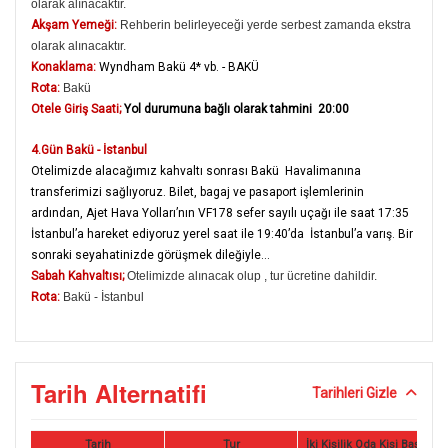
olarak alınacaktır.
Akşam Yemeği:
Rehberin belirleyeceği yerde serbest zamanda ekstra
olarak alınacaktır.
Konaklama:
Wyndham Bakü 4* vb. - BAKÜ
Rota:
Bakü
Otele Giriş Saati;
Yol durumuna bağlı olarak tahmini 20:00
4.Gün Bakü - İstanbul
Otelimizde alacağımız kahvaltı sonrası
Bakü Havalimanına
transferimizi sağlıyoruz.
Bilet, bagaj ve pasaport işlemlerinin
ardından, Ajet Hava Yolları’nın
VF178 sefer sayılı uçağı ile saat 17:35
İstanbul’a hareket ediyoruz yerel saat ile 19:40’da İstanbul’a varış. Bir
sonraki seyahatinizde görüşmek dileğiyle…
Sabah Kahvaltısı;
Otelimizde alınacak olup , tur ücretine dahildir.
Rota:
Bakü - İstanbul
Tarih Alternatifi
Tarihleri Gizle
Tarih
Tur
İki Kişilik Oda Kişi Başı