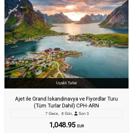
Uçaklı Turlar
Ajet ile Grand İskandinavya ve Fiyordlar Turu
(Tüm Turlar Dahil) CPH-ARN
7
Gece
,
8
Gün
,
Son
3
1,048.95
EUR