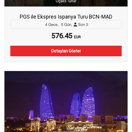
Uçaklı Turlar
PGS ile Ekspres Ispanya Turu BCN-MAD
4
Gece
,
5
Gün
,
Son
3
576.45
EUR
Detayları Göster