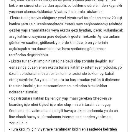
bekleme süresi standartları aşabilir, bu bekleme sürelerinden kaynaklı
yaşanan olumsuzluklardan Viyatravel sorumlu tutulamaz.
-
Ekstra turlar, servis aldığımız yerel Viyatravel tarafından en az 20 kişi
katılım şartı ile düzenlenmektedir. Yeterli sayı sağlanamadığı takdirde
geziler yapılamamaktadır veya ekstra gezi fiyatları, içerik, kullanılacak
araç katılımcı sayısına göre değişiklik göstermektedir. Ayrıca turların
günleri ve saatleri, gidilecek yerlerde ki müze, ören yerlerinin
açık/kapalı olma durumlarına ve hava şartlarına göre rehber
tarafından değiştirilebilir.
-
Ekstra turlar katılımcının isteğine bağlı olup zorunlu değildir. Tur
esnasında düzenlenen ekstra turlara katılmak istemeyen yolcular, yol
üzerinde bulunan müsait bir dinlenme tesisinde beklemeyi kabul
etmiş sayılırlar. Bu yolcular ekstra tur başlamadan yol üstü dinlenme
tesisine bırakılıp, turun tamamlanması ardından bırakıldıkları
noktadan alınırlar.
- Uçaklı turlara katılan kişiler için yapılması gereken Check-in ve
boarding işlemleri kişisel işlemler olup, misafir tarafından uçuş
öncesinde havalimanlarında ilgili havayolu kontuarlarında ya da on-
line olarak havayolu firmalarının internet sitelerinden yapılması
zorunludur.
- Tura katılım için Viyatravel tarafından bildirilen saatlerde belirtilen