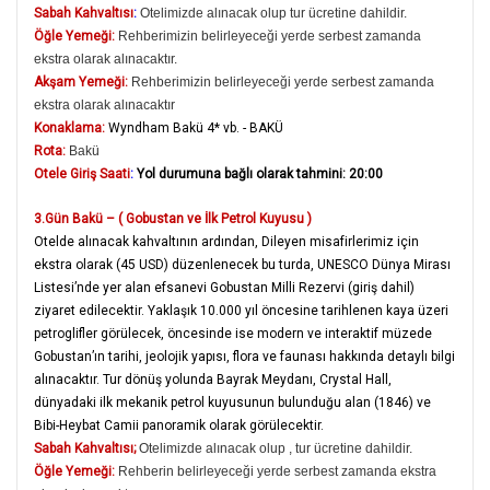
Sabah Kahvaltısı
:
Otelimizde alınacak olup tur ücretine dahildir.
Öğle Yemeği:
Rehberimizin belirleyeceği yerde serbest zamanda
ekstra olarak alınacaktır.
Akşam Yemeği:
Rehberimizin belirleyeceği yerde serbest zamanda
ekstra olarak alınacaktır
Konaklama:
Wyndham Bakü 4* vb. - BAKÜ
Rota:
Bakü
Otele Giriş Saati
:
Yol durumuna bağlı olarak tahmini: 20:00
3.Gün Bakü – ( Gobustan ve İlk Petrol Kuyusu )
Otelde alınacak kahvaltının ardından, Dileyen misafirlerimiz için
ekstra olarak (45 USD) düzenlenecek bu turda, UNESCO Dünya Mirası
Listesi’nde yer alan efsanevi Gobustan Milli Rezervi (giriş dahil)
ziyaret edilecektir. Yaklaşık 10.000 yıl öncesine tarihlenen kaya üzeri
petroglifler görülecek, öncesinde ise modern ve interaktif müzede
Gobustan’ın tarihi, jeolojik yapısı, flora ve faunası hakkında detaylı bilgi
alınacaktır. Tur dönüş yolunda Bayrak Meydanı, Crystal Hall,
dünyadaki ilk mekanik petrol kuyusunun bulunduğu alan (1846) ve
Bibi-Heybat Camii panoramik olarak görülecektir.
Sabah Kahvaltısı;
Otelimizde alınacak olup , tur ücretine dahildir.
Öğle Yemeği:
Rehberin belirleyeceği yerde serbest zamanda ekstra