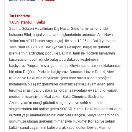
Kasım Sömestre :
12 Kasım
Tur Programı
1.Gün İstanbul – Bakü
Sabiha Gökçen
Havalimanı Dış Hatlar Gidiş Terminali önünde
buluşma.Bilet, bagaj ve pasaport işlemlerinin ardından
Ajet Hava
Yolları’nın VF177 sefer sayılı uçağı ile saat 13:25’de Bakü’ye hareket.
Yerel saat ile 17:15’te Bakü’ye varış.Pasaport, bagaj ve gümrük
işlemlerinin ardından; Doğu ile Batı’nın, tarih ile modern mimarinin
kusursuz bir uyum içinde buluştuğu Bakü’yü keşfetmeye
başlıyoruz.Programımıza, şehrin en etkileyici panoramik noktalarından
biri olan Dağüstü Parkı ile başlıyoruz. Buradan Hazar Denizi, Alev
Kuleleri ve Bakü’nün büyüleyici şehir manzarası izlenir; fotoğraf
molalarıyla bu eşsiz görüntüler ölümsüzleştirilir.Devam eden şehir
turumuz sırasında; uluslararası organizasyonlara ev sahipliği yapan,
modern mimarisiyle dikkat çeken Bakü Olimpiyat Stadyumu,
Azerbaycan’ın enerji gücünü simgeleyen ve şehir siluetinin
simgelerinden biri haline gelen SOCAR Kulesi, Bakü’nün en eski ve en
düzenli yeşil alanlarından biri olan Vali Bahçesi, Sovyet döneminden
günümüze ulaşan görkemli mimarisiyle Hükümet Konağı ve şehrin
kültür–sanat yaşamının kalbi olarak kabul edilen Devlet Filarmoni