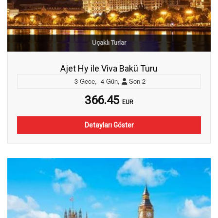
Uçaklı Turlar
Ajet Hy ile Viva Bakü Turu
3
Gece
,
4
Gün
,
Son
2
366.45
EUR
Detayları Göster