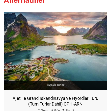
Uçaklı Turlar
Ajet ile Grand İskandinavya ve Fiyordlar Turu
(Tüm Turlar Dahil) CPH-ARN
7
Gece
,
8
Gün
,
Son
3