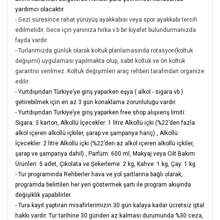
yardımcı olacaktır.
- Gezi süresince rahat yürüyüş ayakkabısı veya spor ayakkabı tercih
edilmelidir. Gece için yanınıza hırka v.b bir kıyafet bulundurmanızda
fayda vardır.
- Turlarımızda günlük olarak koltuk planlamasında rotasyon(koltuk
değişimi) uygulaması yapılmakta olup, sabit koltuk ve ön koltuk
garantisi verilmez. Koltuk değişimleri araç rehberi tarafından organize
edilir.
- Yurtdışından Türkiye’ye giriş yaparken eşya ( alkol - sigara vb.)
getirebilmek için en az 3 gün konaklama zorunluluğu vardır.
- Yurtdışından Türkiye’ye giriş yaparken free shop alışveriş limiti:
Sigara
: 3 karton, Alkollü İçecekler: 1 litre Alkollü içki (%22’den fazla
alkol içeren alkollü içkiler, şarap ve şampanya hariç)
,
Alkollü
İçecekler: 2 litre Alkollü içki (%22’den az alkol içeren alkollü içkiler,
şarap ve şampanya dahil)
,
Parfüm: 600 ml, Makyaj veya Cilt Bakım
Ürünleri: 5 adet, Çikolata ve Şekerleme: 2 kg, Kahve: 1 kg, Çay: 1 kg
- Tur programında Rehberler hava ve yol şartlarına bağlı olarak,
programda belirtilen her yeri göstermek şartı ile program akışında
değişiklik yapabilirler.
- Tura kayıt yaptıran misafirlerimizin 30 gün kalaya kadar ücretsiz iptal
hakkı vardır. Tur tarihine 30 günden az kalması durumunda %30 ceza,