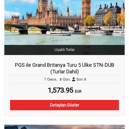
Uçaklı Turlar
PGS ile Grand Britanya Turu 5 Ulke STN-DUB
(Turlar Dahil)
7
Gece
,
8
Gün
,
Son
8
1,573.95
EUR
Detayları Göster