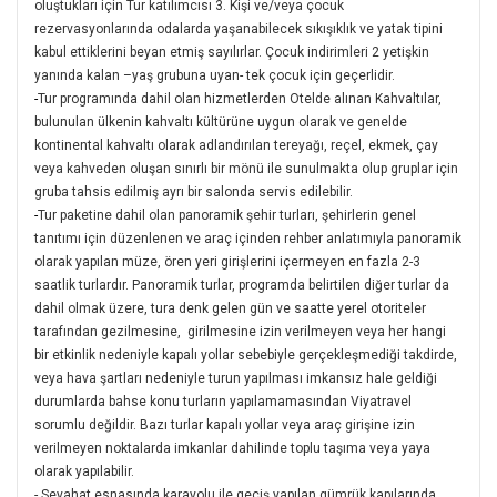
oluştukları için Tur katılımcısı 3. Kişi ve/veya çocuk
rezervasyonlarında odalarda yaşanabilecek sıkışıklık ve yatak tipini
kabul ettiklerini beyan etmiş sayılırlar. Çocuk indirimleri 2 yetişkin
yanında kalan –yaş grubuna uyan- tek çocuk için geçerlidir.
-
Tur programında dahil olan hizmetlerden Otelde alınan Kahvaltılar,
bulunulan ülkenin kahvaltı kültürüne uygun olarak ve genelde
kontinental kahvaltı olarak adlandırılan tereyağı, reçel, ekmek, çay
veya kahveden oluşan sınırlı bir mönü ile sunulmakta olup gruplar için
gruba tahsis edilmiş ayrı bir salonda servis edilebilir.
-
Tur paketine dahil olan panoramik şehir turları, şehirlerin genel
tanıtımı için düzenlenen ve araç içinden rehber anlatımıyla panoramik
olarak yapılan müze, ören yeri girişlerini içermeyen en fazla 2-3
saatlik turlardır. Panoramik turlar, programda belirtilen diğer turlar da
dahil olmak üzere, tura denk gelen gün ve saatte yerel otoriteler
tarafından gezilmesine, girilmesine izin verilmeyen veya her hangi
bir etkinlik nedeniyle kapalı yollar sebebiyle gerçekleşmediği takdirde,
veya hava şartları nedeniyle turun yapılması imkansız hale geldiği
durumlarda bahse konu turların yapılamamasından Viyatravel
sorumlu değildir. Bazı turlar kapalı yollar veya araç girişine izin
verilmeyen noktalarda imkanlar dahilinde toplu taşıma veya yaya
olarak yapılabilir.
-
Seyahat esnasında karayolu ile geçiş yapılan gümrük kapılarında