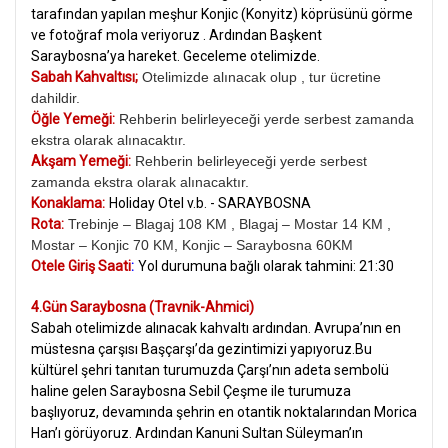
tarafından yapılan meşhur Konjic (Konyitz) köprüsünü görme
ve fotoğraf mola veriyoruz . Ardından Başkent
Saraybosna’ya hareket. Geceleme otelimizde.
Sabah Kahvaltısı;
Otelimizde alınacak olup , tur ücretine
dahildir.
Öğle Yemeği:
Rehberin belirleyeceği yerde serbest zamanda
ekstra olarak alınacaktır.
Akşam Yemeği:
Rehberin belirleyeceği yerde serbest
zamanda ekstra olarak alınacaktır.
Konaklama:
Holiday Otel v.b. - SARAYBOSNA
Rota:
Trebinje – Blagaj 108 KM , Blagaj – Mostar 14 KM ,
Mostar – Konjic 70 KM, Konjic – Saraybosna 60KM
Otele Giriş Saati
:
Yol durumuna bağlı olarak tahmini: 21:30
4.Gün Saraybosna (Travnik-Ahmici)
Sabah otelimizde alınacak kahvaltı ardından. Avrupa’nın en
müstesna çarşısı Başçarşı’da gezintimizi yapıyoruz.Bu
kültürel şehri tanıtan turumuzda Çarşı’nın adeta sembolü
haline gelen Saraybosna Sebil Çeşme ile turumuza
başlıyoruz, devamında şehrin en otantik noktalarından Morica
Han’ı görüyoruz. Ardından Kanuni Sultan Süleyman’ın