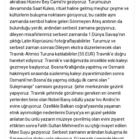
akrabası Hüsrev Bey Camii’ni geziyoruz. Turumuzun
devamında Saat Kulesi, ritüel haline gelmiş meşhur çeşme ve
kültürlerin buluşma noktasını görüyoruz, bu cadde aynı
zamanda sembol haline gelen Sönmeyen Ateş anıtının da
bulunduğu yerdir, ardından serbest zamana geçiyoruz,
dileyen misafirlerimiz serbest zamanda 1.Dünya Savaşı’nın
çıktığı Latin Köprüsünü fotoğraflayabilirler. Turumuz ve
serbest zaman sonrası
Dileyen ekstra düzenlenecek olan
Travnik-Ahmici Turuna katılabilirler.(55 EUR)
Travnik’e doğru
hareket ediyoruz. Travnik'e vardığımızda öncelikle eski kaleyi
gezmeye başlıyoruz. Bosna Krallığında yapılmış ve Osmanlı
hakimiyeti sırasında süslenmiş kaleyi ziyaretimizden sonra.
Osmanlı’nın Bosna'da yapmış olduğu ilk camii olan "
Sulejmanije" camiisini geziyoruz. Şehir merkezinde gezinti
yapıyoruz. Travnik şehrinde görülmesi gereken en önemli
yerlerden birisi olan Nobel Barış ödüllü yazar Ivo Andric'in
evine uğruyoruz. Özellikle Balkan coğrafyasında yaşanan
etnik ayrımcılığın nedenlerini Dünya’ya en güzel şekilde
anlatan bu ünlü yazarın müzeye çevrilmiş olan evini ziyaret
ettikten sonra Fatih Sultan Mehmed'in su içtiği rivayet edilen
Mavi Suyu geziyoruz. Serbest zamanın ardından buluşma ile
Sarajevo'ya doğru yola çıkıyoruz. Güzergah üzerinde Hırvat