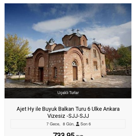
Uçaklı Turlar
Ajet Hy ile Buyuk Balkan Turu 6 Ulke Ankara
Vizesiz -SJJ-SJJ
7
Gece
,
8
Gün
,
Son
6
733.95