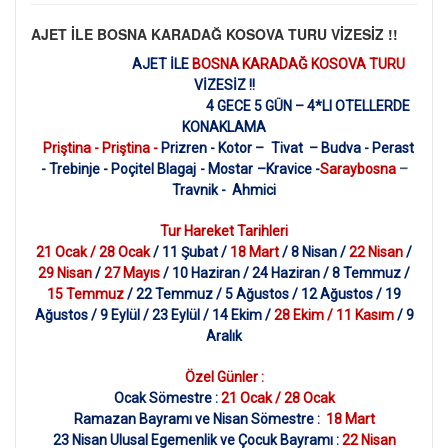
AJET İLE BOSNA KARADAĞ KOSOVA TURU VİZESİZ !!
AJET İLE
BOSNA KARADAĞ KOSOVA TURU
VİZESİZ !!
4 GECE 5 GÜN – 4*LI OTELLERDE
KONAKLAMA
Priştina - Priştina -
Prizren
-
Kotor –
Tivat – Budva - Perast
- Trebinje - Poçitel Blagaj
- Mostar
–Kravice -
Saraybosna
–
Travnik - Ahmici
Tur Hareket Tarihleri
21 Ocak / 28 Ocak
/ 11 Şubat /
18 Mart
/ 8 Nisan /
22 Nisan
/
29 Nisan
/
27 Mayıs
/ 10 Haziran / 24 Haziran / 8 Temmuz /
15 Temmuz
/ 22 Temmuz / 5 Ağustos / 12 Ağustos / 19
Ağustos / 9 Eylül / 23 Eylül / 14 Ekim /
28 Ekim / 11 Kasım
/ 9
Aralık
Özel Günler :
Ocak Sömestre :
21 Ocak / 28 Ocak
Ramazan Bayramı ve Nisan Sömestre :
18 Mart
23 Nisan Ulusal Egemenlik ve Çocuk Bayramı :
22 Nisan