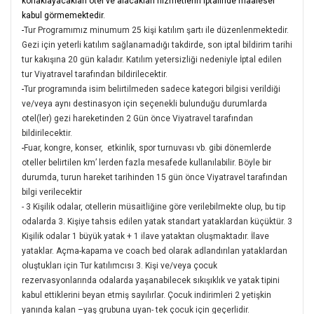
konaklayacakları otel ve alacakları hizmetlerin iptalinde maalesef
kabul görmemektedir.
-
Tur Programımız minumum 25 kişi katılım şartı ile düzenlenmektedir.
Gezi için yeterli katılım sağlanamadığı takdirde, son iptal bildirim tarihi
tur kakışına 20 gün kaladır. Katılım yetersizliği nedeniyle İptal edilen
tur Viyatravel tarafından bildirilecektir.
-
Tur programında isim belirtilmeden sadece kategori bilgisi verildiği
ve/veya aynı destinasyon için seçenekli bulunduğu durumlarda
otel(ler) gezi hareketinden 2 Gün önce Viyatravel tarafından
bildirilecektir.
-
Fuar, kongre, konser, etkinlik, spor turnuvası vb. gibi dönemlerde
oteller belirtilen km’ lerden fazla mesafede kullanılabilir. Böyle bir
durumda, turun hareket tarihinden 15 gün önce Viyatravel tarafından
bilgi verilecektir
- 3 Kişilik odalar, otellerin müsaitliğine göre verilebilmekte olup, bu tip
odalarda 3. Kişiye tahsis edilen yatak standart yataklardan küçüktür. 3
Kişilik odalar 1 büyük yatak + 1 ilave yataktan oluşmaktadır. İlave
yataklar. Açma-kapama ve coach bed olarak adlandırılan yataklardan
oluştukları için Tur katılımcısı 3. Kişi ve/veya çocuk
rezervasyonlarında odalarda yaşanabilecek sıkışıklık ve yatak tipini
kabul ettiklerini beyan etmiş sayılırlar. Çocuk indirimleri 2 yetişkin
yanında kalan –yaş grubuna uyan- tek çocuk için geçerlidir.