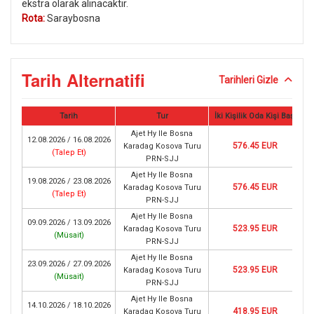
ekstra olarak alınacaktır.
Rota:
Saraybosna
Tarih Alternatifi
Tarihleri Gizle
Tarih
Tur
İki Kişilik Oda Kişi Başı
Ajet Hy Ile Bosna
12.08.2026 / 16.08.2026
576.45 EUR
Karadag Kosova Turu
(
Talep Et
)
PRN-SJJ
Ajet Hy Ile Bosna
19.08.2026 / 23.08.2026
576.45 EUR
Karadag Kosova Turu
(
Talep Et
)
PRN-SJJ
Ajet Hy Ile Bosna
09.09.2026 / 13.09.2026
523.95 EUR
Karadag Kosova Turu
(
Müsait
)
PRN-SJJ
Ajet Hy Ile Bosna
23.09.2026 / 27.09.2026
523.95 EUR
Karadag Kosova Turu
(
Müsait
)
PRN-SJJ
Ajet Hy Ile Bosna
14.10.2026 / 18.10.2026
418.95 EUR
Karadag Kosova Turu