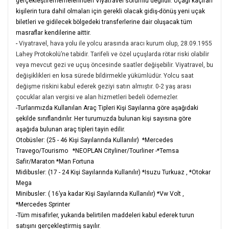
gerçekleştirememelerinden Viyatravel sorumlu değildir. Uçağı kaçıran
kişilerin tura dahil olmaları için gerekli olacak gidiş-dönüş yeni uçak
biletleri ve gidilecek bölgedeki transferlerine dair oluşacak tüm
masraflar kendilerine aittir.
-
Viyatravel, hava yolu ile yolcu arasında aracı kurum olup, 28.09.1955
Lahey Protokolü’ne tabidir. Tarifeli ve özel uçuşlarda rötar riski olabilir
veya mevcut gezi ve uçuş öncesinde saatler değişebilir. Viyatravel, bu
değişiklikleri en kısa sürede bildirmekle yükümlüdür. Yolcu saat
değişme riskini kabul ederek geziyi satın almıştır. 0-2 yaş arası
çocuklar alan vergisi ve alan hizmetleri bedeli ödemezler.
-Turlarımızda Kullanılan Araç Tipleri Kişi Sayılarına göre aşağıdaki
şekilde sınıflandırılır. Her turumuzda bulunan kişi sayısına göre
aşağıda bulunan araç tipleri tayin edilir.
Otobüsler: (25 - 46 Kişi Sayılarında Kullanılır) *Mercedes
Travego/Tourismo *NEOPLAN Cityliner/Tourliner -*Temsa
Safir/Maraton *Man Fortuna
Midibusler: (17 - 24 Kişi Sayılarında Kullanılır) *Isuzu Turkuaz , *Otokar
Mega
Minibusler: ( 16’ya kadar Kişi Sayılarında Kullanılır) *Vw Volt ,
*Mercedes Sprinter
-Tüm misafirler, yukarıda belirtilen maddeleri kabul ederek turun
satışını gerçekleştirmiş sayılır.