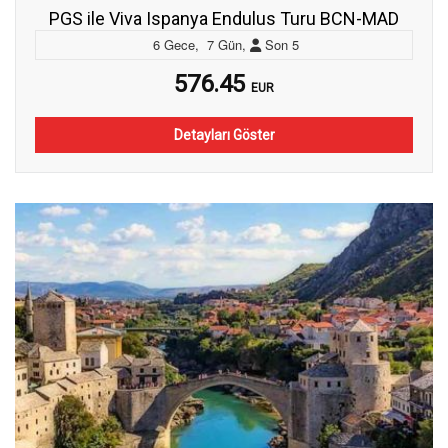
PGS ile Viva Ispanya Endulus Turu BCN-MAD
6
Gece
,
7
Gün
,
Son
5
576.45
EUR
Detayları Göster