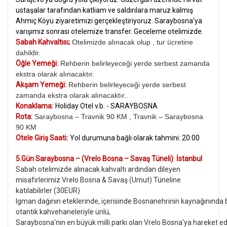
ustaşalar tarafından katliam ve saldırılara maruz kalmış
Ahmiç Köyü ziyaretimizi gerçekleştiriyoruz. Saraybosna’ya
varışımız sonrası otelemize transfer. Geceleme otelimizde.
Sabah Kahvaltısı;
Otelimizde alınacak olup , tur ücretine
dahildir.
Öğle Yemeği:
Rehberin belirleyeceği yerde serbest zamanda
ekstra olarak alınacaktır.
Akşam Yemeği:
Rehberin belirleyeceği yerde serbest
zamanda ekstra olarak alınacaktır..
Konaklama:
Holiday Otel v.b. - SARAYBOSNA
Rota:
Saraybosna – Travnik 90 KM , Travnik – Saraybosna
90 KM
Otele Giriş Saati
:
Yol durumuna bağlı olarak tahmini: 20:00
5.Gün Saraybosna – (Vrelo Bosna – Savaş Tüneli) İstanbul
Sabah otelimizde alınacak kahvaltı ardından dileyen
misafirlerimiz Vrelo Bosna & Savaş (Umut) Tüneline
katılabilirler (30EUR)
Igman dağının eteklerinde, içerisinde Bosnanehrinin kaynağınında
otantik kahvehaneleriyle ünlü,
Saraybosna’nın en büyük milli parkı olan Vrelo Bosna’ya hareket ed