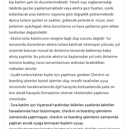
kişi katılım şartı ile düzenlenmektedir. Yeterli sayı sağlanamadığı
takdirde geziler yapılamamaktadır veya ekstra gezi fiyatları, içerik,
kullanılacak araç katılımcı sayısına göre değişiklik göstermektedir.
Ayrıca turların günleri ve saatleri, gidilecek yerlerde ki müze, ören
yerlerinin açık/kapalı olma durumlarına ve hava şartlarına göre rehber
tarafından değiştirilebilir.
-
Ekstra turlar katılımcının isteğine bağlı olup zorunlu değildir. Tur
esnasında düzenlenen ekstra turlara katılmak istemeyen yolcular, yol
üzerinde bulunan müsait bir dinlenme tesisinde beklemeyi kabul
etmiş sayılırlar. Bu yolcular ekstra tur başlamadan yol üstü dinlenme
tesisine bırakılıp, turun tamamlanması ardından bırakıldıkları
noktadan alınırlar.
- Uçaklı turlara katılan kişiler için yapılması gereken Check-in ve
boarding işlemleri kişisel işlemler olup, misafir tarafından uçuş
öncesinde havalimanlarında ilgili havayolu kontuarlarında yada on-
line olarak havayolu firmalarının internet sitelerinden yapılması
zorunludur.
- Tura katılım için Viyatravel tarafından bildirilen saatlerde belirtilen
havaalanında hazır bulunmayan, check-in ve boarding işlemlerini
zamanında yaptırmayan, check-in ve boarding işlemlerini zamanında
yaptıran ancak uçağa binmeyen kişilerin uçuşu