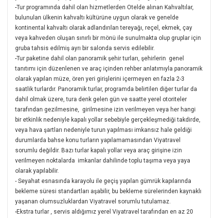
-
Tur programında dahil olan hizmetlerden Otelde alınan Kahvaltılar,
bulunulan ülkenin kahvaltı kültürüne uygun olarak ve genelde
kontinental kahvaltı olarak adlandırılan tereyağı, reçel, ekmek, çay
veya kahveden oluşan sınırlı bir mönü ile sunulmakta olup gruplar için
gruba tahsis edilmiş ayrı bir salonda servis edilebilir.
-
Tur paketine dahil olan panoramik şehir turları, şehirlerin genel
tanıtımı için düzenlenen ve araç içinden rehber anlatımıyla panoramik
olarak yapılan müze, ören yeri girişlerini içermeyen en fazla 2-3
saatlik turlardır. Panoramik turlar, programda belirtilen diğer turlar da
dahil olmak üzere, tura denk gelen gün ve saatte yerel otoriteler
tarafından gezilmesine, girilmesine izin verilmeyen veya her hangi
bir etkinlik nedeniyle kapalı yollar sebebiyle gerçekleşmediği takdirde,
veya hava şartları nedeniyle turun yapılması imkansız hale geldiği
durumlarda bahse konu turların yapılamamasından Viyatravel
sorumlu değildir. Bazı turlar kapalı yollar veya araç girişine izin
verilmeyen noktalarda imkanlar dahilinde toplu taşıma veya yaya
olarak yapılabilir.
-
Seyahat esnasında karayolu ile geçiş yapılan gümrük kapılarında
bekleme süresi standartları aşabilir, bu bekleme sürelerinden kaynaklı
yaşanan olumsuzluklardan Viyatravel sorumlu tutulamaz.
-
Ekstra turlar , servis aldığımız yerel Viyatravel tarafından en az 20