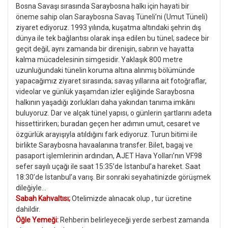
Bosna Savaşı sırasında Saraybosna halkı için hayati bir
öneme sahip olan Saraybosna Savaş Tüneli’ni (Umut Tüneli)
ziyaret ediyoruz. 1993 yılında, kuşatma altındaki şehrin dış
dünya ile tek bağlantısı olarak inşa edilen bu tünel; sadece bir
geçit değil, aynı zamanda bir direnişin, sabrın ve hayatta
kalma mücadelesinin simgesidir. Yaklaşık 800 metre
uzunluğundaki tünelin koruma altına alınmış bölümünde
yapacağımız ziyaret sırasında; savaş yıllarına ait fotoğraflar,
videolar ve günlük yaşamdan izler eşliğinde Saraybosna
halkının yaşadığı zorlukları daha yakından tanıma imkânı
buluyoruz. Dar ve alçak tünel yapısı, o günlerin şartlarını adeta
hissettirirken; buradan geçen her adımın umut, cesaret ve
özgürlük arayışıyla atıldığını fark ediyoruz. Turun bitimi ile
birlikte Saraybosna havaalanına transfer. Bilet, bagaj ve
pasaport işlemlerinin ardından, AJET Hava Yolları’nın VF98
sefer sayılı uçağı ile saat 15:35’de İstanbul’a hareket. Saat
18:30’de İstanbul’a varış. Bir sonraki seyahatinizde görüşmek
dileğiyle…
Sabah Kahvaltısı;
Otelimizde alınacak olup , tur ücretine
dahildir.
Öğle Yemeği:
Rehberin belirleyeceği yerde serbest zamanda