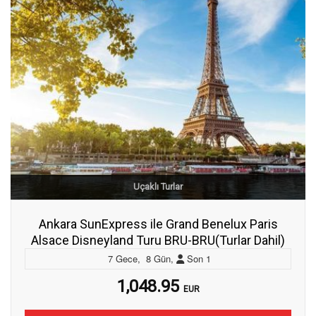
Uçaklı Turlar
Ankara SunExpress ile Grand Benelux Paris
Alsace Disneyland Turu BRU-BRU(Turlar Dahil)
7
Gece
,
8
Gün
,
Son
1
1,048.95
EUR