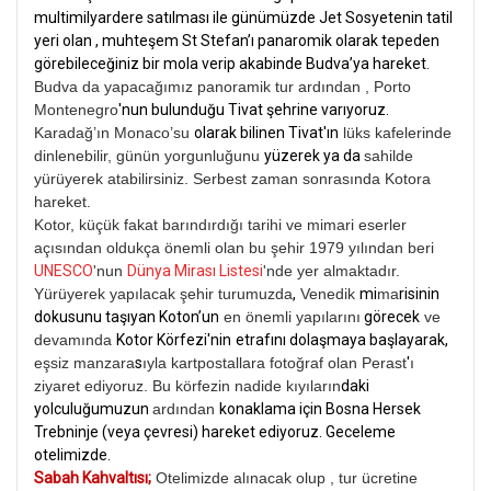
multimilyardere satılması ile günümüzde Jet Sosyetenin tatil
yeri olan , muhteşem St Stefan’ı panaromik olarak tepeden
görebileceğiniz bir mola verip akabinde Budva’ya hareket.
Budva da yapacağımız panoramik tur ardından , Porto
Montenegro
'nun bulunduğu Tivat şehrine varıyoruz.
Karadağ’ın Monaco’su
olarak bilinen Tivat'ın
lüks kafelerinde
dinlenebilir, günün yorgunluğunu
yüzerek ya da
sahilde
yürüyerek atabilirsiniz. Serbest zaman sonrasında Kotora
hareket.
Kotor, küçük fakat barındırdığı tarihi ve mimari eserler
açısından oldukça önemli olan bu şehir 1979 yılından beri
UNESCO
'nun
Dünya Mirası Listesi
'nde yer almaktadır.
Yürüyerek yapılacak şehir turumuzda
,
Venedik
mi
ma
risinin
dokusunu taşıyan Koton’un
en önemli yapılarını
görecek
ve
devamında
Kotor Körfezi'nin
etrafını dolaşmaya başlayarak,
eşsiz manzara
s
ıyla kartpostallara fotoğraf olan Perast
'
ı
ziyaret ediyoruz. Bu körfezin nadide kıyıların
daki
yolculuğumuzun
ardından
konaklama için Bosna Hersek
Trebninje
(veya çevresi)
hareket ediyoruz. Geceleme
otelimizde.
Sabah Kahvaltısı;
Otelimizde alınacak olup , tur ücretine