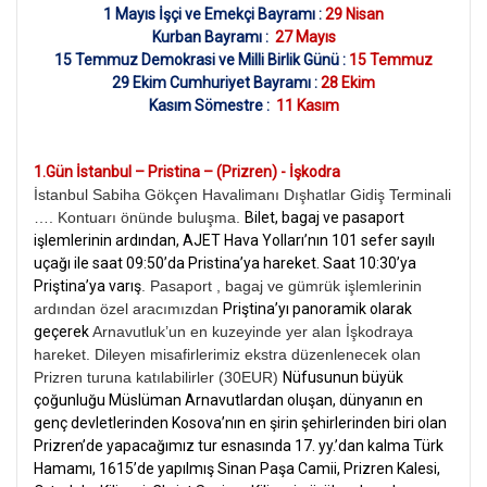
1 Mayıs İşçi ve Emekçi Bayramı :
29 Nisan
Kurban Bayramı :
27 Mayıs
15 Temmuz Demokrasi ve Milli Birlik Günü :
15 Temmuz
29 Ekim Cumhuriyet Bayramı :
28 Ekim
Kasım Sömestre :
11 Kasım
1.Gün İstanbul – Pristina – (Prizren) - İşkodra
İstanbul Sabiha Gökçen Havalimanı Dışhatlar Gidiş Terminali
…. Kontuarı önünde buluşma.
Bilet, bagaj ve pasaport
işlemlerinin ardından, AJET Hava Yolları’nın 101 sefer sayılı
uçağı ile saat 09:50’da Pristina’ya hareket. Saat 10:30’ya
Priştina’ya varış
. Pasaport , bagaj ve gümrük işlemlerinin
ardından özel aracımızdan
Priştina’yı panoramik olarak
geçerek
Arnavutluk’un en kuzeyinde yer alan İşkodraya
hareket. Dileyen misafirlerimiz ekstra düzenlenecek olan
Prizren turuna katılabilirler (30EUR)
Nüfusunun büyük
çoğunluğu Müslüman Arnavutlardan oluşan, dünyanın en
genç devletlerinden Kosova’nın en şirin şehirlerinden biri olan
Prizren’de yapacağımız tur esnasında 17. yy.’dan kalma Türk
Hamamı, 1615’de yapılmış Sinan Paşa Camii, Prizren Kalesi,