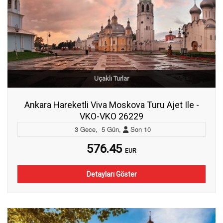
Uçaklı Turlar
Ankara Hareketli Viva Moskova Turu Ajet Ile -
VKO-VKO 26229
3
Gece
,
5
Gün
,
Son
10
576.45
EUR
Detayları Göster