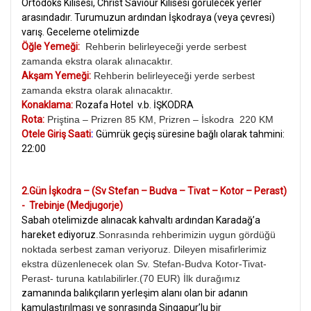
Ortodoks Kilisesi, Christ Saviour Kilisesi görülecek yerler
arasındadır. Turumuzun ardından İşkodraya (veya çevresi)
varış. Geceleme otelimizde
Öğle Yemeği:
Rehberin belirleyeceği yerde serbest
zamanda ekstra olarak alınacaktır.
Akşam Yemeği:
Rehberin belirleyeceği yerde serbest
zamanda ekstra olarak alınacaktır.
Konaklama:
Rozafa Hotel v.b. İŞKODRA
Rota:
Priştina – Prizren 85 KM, Prizren – İskodra 220 KM
Otele Giriş Saati
:
Gümrük geçiş süresine bağlı olarak tahmini:
22:00
2.Gün İşkodra – (Sv Stefan – Budva – Tivat – Kotor – Perast)
- Trebinje (Medjugorje)
Sabah otelimizde alınacak kahvaltı ardından Karadağ’a
hareket ediyoruz
.Sonrasında rehberimizin uygun gördüğü
noktada serbest zaman veriyoruz. Dileyen misafirlerimiz
ekstra düzenlenecek olan Sv. Stefan-Budva Kotor-Tivat-
Perast- turuna katılabilirler.(70 EUR) İlk durağımız
zamanında balıkçıların yerleşim alanı olan bir adanın
kamulaştırılması ve sonrasında Singapur’lu bir