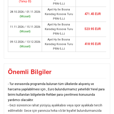
(
Talep Et
)
PRN-SJJ
Ajet Hy Ile Bosna
28.10.2026 / 01.11.2026
471.45 EUR
Karadag Kosova Turu
(
Müsait
)
PRN-SJJ
Ajet Hy Ile Bosna
11.11.2026 / 15.11.2026
523.95 EUR
Karadag Kosova Turu
(
Müsait
)
PRN-SJJ
Ajet Hy Ile Bosna
09.12.2026 / 13.12.2026
418.95 EUR
Karadag Kosova Turu
(
Müsait
)
PRN-SJJ
Önemli Bilgiler
- Tur esnasında programda bulunan tüm ülkelerde alışveriş ve
harcama yapılabilmesi için , Euro bulundurmamız yeterlidir.Yerel para
birimi kullanılan bölgelerde Rehber para çevrilmesi konusunda
yardımcı olacaktır.
- Gezi süresince rahat yürüyüş ayakkabısı veya spor ayakkabı tercih
edilmelidir. Gece için yanınıza hırka v.b bir kıyafet bulundurmanızda