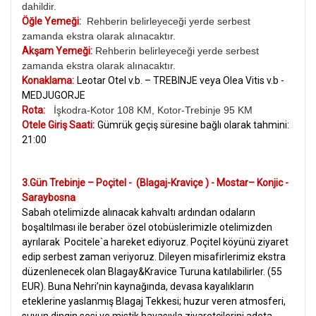
dahildir.
Öğle Yemeği:
Rehberin belirleyeceği yerde serbest
zamanda ekstra olarak alınacaktır.
Akşam Yemeği:
Rehberin belirleyeceği yerde serbest
zamanda ekstra olarak alınacaktır.
Konaklama:
Leotar Otel v.b. – TREBINJE veya Olea Vitis v.b -
MEDJUGORJE
Rota:
İşkodra-Kotor 108 KM, Kotor-Trebinje
95 KM
Otele Giriş Saati
:
Gümrük geçiş süresine bağlı olarak tahmini:
21:00
3.Gün Trebinje – Poçitel - (Blagaj-Kraviçe ) - Mostar– Konjic -
Saraybosna
Sabah otelimizde alınacak kahvaltı ardından odaların
boşaltılması ile beraber özel otobüslerimizle otelimizden
ayrılarak Pocitele`a hareket ediyoruz. Poçitel köyünü ziyaret
edip serbest zaman veriyoruz.
Dileyen misafirlerimiz ekstra
düzenlenecek olan Blagay&Kravice Turuna katılabilirler. (55
EUR). Buna Nehri’nin kaynağında, devasa kayalıkların
eteklerine yaslanmış Blagaj Tekkesi; huzur veren atmosferi,