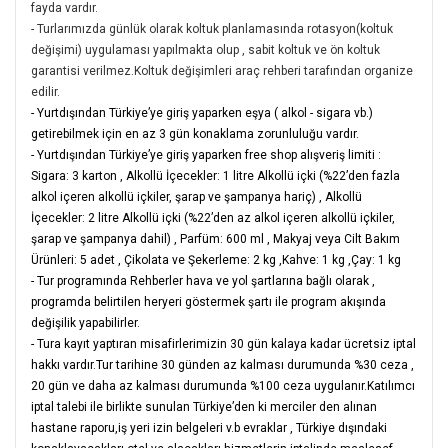
fayda vardır.
- Turlarımızda günlük olarak koltuk planlamasında rotasyon(koltuk
değişimi) uygulaması yapılmakta olup , sabit koltuk ve ön koltuk
garantisi verilmez.Koltuk değişimleri araç rehberi tarafından organize
edilir.
- Yurtdışından Türkiye’ye giriş yaparken eşya ( alkol - sigara vb.)
getirebilmek için en az 3 gün konaklama zorunluluğu vardır.
- Yurtdışından Türkiye’ye giriş yaparken free shop alışveriş limiti :
Sigara: 3 karton
,
Alkollü İçecekler: 1 litre Alkollü içki (%22’den fazla
alkol içeren alkollü içkiler, şarap ve şampanya hariç)
,
Alkollü
İçecekler: 2 litre Alkollü içki (%22’den az alkol içeren alkollü içkiler,
şarap ve şampanya dahil)
,
Parfüm: 600 ml
,
Makyaj veya Cilt Bakım
Ürünleri: 5 adet
,
Çikolata ve Şekerleme: 2 kg
,
Kahve: 1 kg
,
Çay: 1 kg
- Tur programında Rehberler hava ve yol şartlarına bağlı olarak ,
programda belirtilen heryeri göstermek şartı ile program akışında
değişilik yapabilirler.
- Tura kayıt yaptıran misafirlerimizin 30 gün kalaya kadar ücretsiz iptal
hakkı vardır.Tur tarihine 30 günden az kalması durumunda %30 ceza ,
20 gün ve daha az kalması durumunda %100 ceza uygulanır.Katılımcı
iptal talebi ile birlikte sunulan Türkiye’den ki merciler den alınan
hastane raporu,iş yeri izin belgeleri v.b evraklar , Türkiye dışındaki