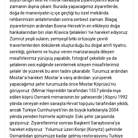
suyun dingin sesi ve mistik havasıyla ziyaretçilerini adeta
zamanın dışına çıkarır. Burada yapacağımız ziyaretlerde,
doğa ile maneviyatın iç içe geçtiği bu özel mekânda
rehberimizin anlatımından sonra serbest zaman. Blagaj
ziyaretimizin ardından Bosna-Hersek’in en etkileyici doğa
harikalarından biri olan Kravica Şelaleleri ’ne hareket ediyoruz.
Zümrüt yeşili suların, yemyeşil bitki örtüsüyle çevrili
travertenlerden dökülerek oluşturduğu bu doğal amfi tiyatro;
serinliği, görkemi ve huzur veren manzarasıyla dileyen
misafirlerimiz yürüyüş yapabilir, fotoğraf çekebilir ya da
şelalenin sesi eşliğinde serinlemek isteyen misafirlerimiz
şelale’ de yüzerek bu anın tadını çıkarabilir. Turumuz ardından
Mostar’a hareket.
Mostar`a varış ardından yürüyerek
yapacağımız şehir turumuzda önce Mostar Köprüsü'nü
görüyoruz. (Mimar Hayreddin tarafından 1557 yılında inşa
edilen köprü Osmanlı mimarisinin bir şaheseridir.) Köprü 1992
yılında cereyan eden savaşta Hırvat topçusu tarafından yıkıldı,
ancak Türkiye Cumhuriyeti'nin de büyük katkılarıyla 2004
yılında yeniden hizmete açılmıştır. Eski şehir çarşısında
geziyoruz. Ziyaretlerimiz sonrası Başkent Saraybosna’ya
hareket ediyoruz. Yolumuz üzeri Konjic (Konyitz) şehrinde
Osmanlıdan gönümüze kadar gelmiş restorasyonu Turkiye