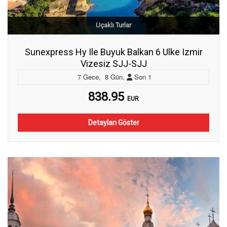
Uçaklı Turlar
Sunexpress Hy Ile Buyuk Balkan 6 Ulke Izmir
Vizesiz SJJ-SJJ
7
Gece
,
8
Gün
,
Son
1
838.95
EUR
Detayları Göster