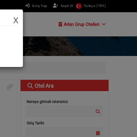
Giriş Yap
Kayıt Ol
Türkçe (TRY)
X
Arkın Grup Otelleri
Otel
Ara
Nereye gitmek istersiniz
Giriş Tarihi