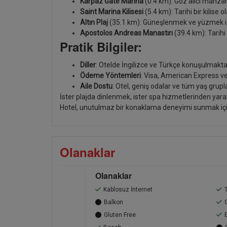
Karpaz Gate Marina
(0.4 km): Göz alıcı manzara
Saint Marina Kilisesi
(5.4 km): Tarihi bir kilise
Altın Plaj
(35.1 km): Güneşlenmek ve yüzmek iç
Apostolos Andreas Manastırı
(39.4 km): Tarihi 
Pratik Bilgiler:
Diller
: Otelde İngilizce ve Türkçe konuşulmakta
Ödeme Yöntemleri
: Visa, American Express v
Aile Dostu
: Otel, geniş odalar ve tüm yaş grupl
İster plajda dinlenmek, ister spa hizmetlerinden ya
Hotel, unutulmaz bir konaklama deneyimi sunmak için
Olanaklar
Olanaklar
Kablosuz İnternet
Balkon
Gluten Free