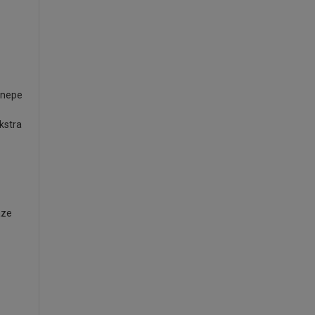
kanepe
kstra
aze