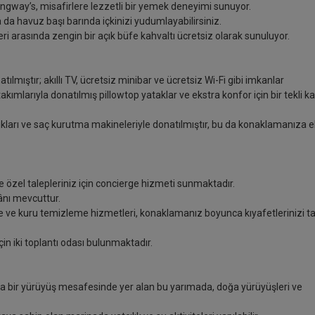
ingway’s, misafirlere lezzetli bir yemek deneyimi sunuyor.
a da havuz başı barında içkinizi yudumlayabilirsiniz.
ri arasında zengin bir açık büfe kahvaltı ücretsiz olarak sunuluyor.
ılmıştır; akıllı TV, ücretsiz minibar ve ücretsiz Wi-Fi gibi imkanlar
ımlarıyla donatılmış pillowtop yataklar ve ekstra konfor için bir tekli 
ıkları ve saç kurutma makineleriyle donatılmıştır, bu da konaklamanıza e
 ve özel talepleriniz için concierge hizmeti sunmaktadır.
ânı mevcuttur.
 ve kuru temizleme hizmetleri, konaklamanız boyunca kıyafetlerinizi t
 için iki toplantı odası bulunmaktadır.
sa bir yürüyüş mesafesinde yer alan bu yarımada, doğa yürüyüşleri ve