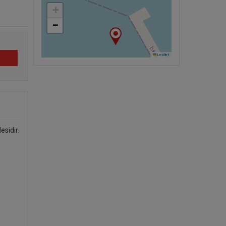
+
−
Leaflet
esidir.