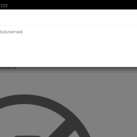
0333
k bulunamadı
e Marina