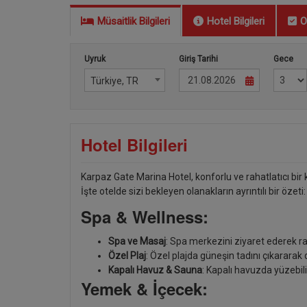
Müsaitlik Bilgileri
Hotel Bilgileri
O
Uyruk
Giriş Tarihi
Gece
Türkiye, TR
Hotel Bilgileri
Karpaz Gate Marina Hotel, konforlu ve rahatlatıcı bi
İşte otelde sizi bekleyen olanakların ayrıntılı bir özeti:
Spa & Wellness:
Spa ve Masaj
: Spa merkezini ziyaret ederek ra
Özel Plaj
: Özel plajda güneşin tadını çıkararak d
Kapalı Havuz & Sauna
: Kapalı havuzda yüzebili
Yemek & İçecek: