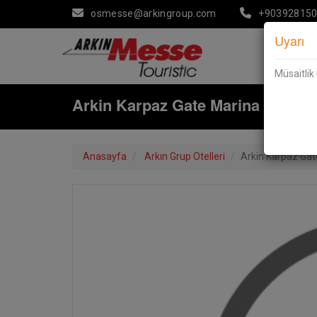
osmesse@arkingroup.com
+90392815
Uyarı
Müsaitli
Arkin Karpaz Gate Marina
Anasayfa
Arkın Grup Otelleri
Arkin Karpaz Gat