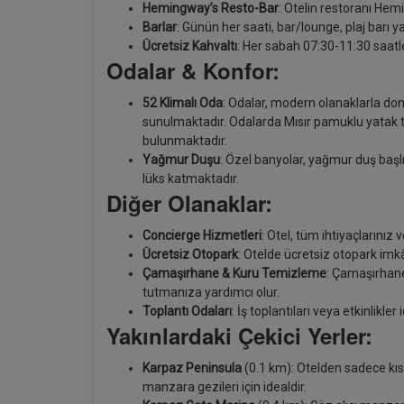
Hemingway’s Resto-Bar
: Otelin restoranı Hem
Barlar
: Günün her saati, bar/lounge, plaj barı y
Ücretsiz Kahvaltı
: Her sabah 07:30-11:30 saatle
Odalar & Konfor:
52 Klimalı Oda
: Odalar, modern olanaklarla donat
sunulmaktadır. Odalarda Mısır pamuklu yatak tak
bulunmaktadır.
Yağmur Duşu
: Özel banyolar, yağmur duş başl
lüks katmaktadır.
Diğer Olanaklar:
Concierge Hizmetleri
: Otel, tüm ihtiyaçlarınız
Ücretsiz Otopark
: Otelde ücretsiz otopark imk
Çamaşırhane & Kuru Temizleme
: Çamaşırhane
tutmanıza yardımcı olur.
Toplantı Odaları
: İş toplantıları veya etkinlikler
Yakınlardaki Çekici Yerler:
Karpaz Peninsula
(0.1 km): Otelden sadece kı
manzara gezileri için idealdir.