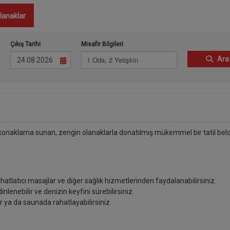
lanaklar
Çıkış Tarihi
Misafir Bilgileri
1 Oda, 2 Yetişkin
Ara
r konaklama sunan, zengin olanaklarla donatılmış mükemmel bir tatil beld
hatlatıcı masajlar ve diğer sağlık hizmetlerinden faydalanabilirsiniz.
inlenebilir ve denizin keyfini sürebilirsiniz.
r ya da saunada rahatlayabilirsiniz.