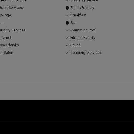
Cleaning Service
Cleaning Service
GuestServices
FamilyFriendly
Lounge
Breakfast
ar
Spa
aundry Services
Swimming Pool
Internet
Fitness Facility
Powerbanks
Sauna
airSalon
ConciergeServices