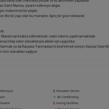
ya sahip olan marinada yatçılık ve su aktiviteleri yapılabilir.
 olan Saint Marina, ziyaret edilmeye değer.
in mükemmel bir plajdır.
ve dini bir yapı olan bu manastır, ilginç bir gezi noktasıdır.
dır.
e Mastercard kabul edilmektedir; nakit ödeme yapılmamaktadır.
arına hitap eden olanaklarıyla aileler için uygundur.
rarlanmak ya da Karpass Yarımadası’nı keşfetmek isteyin, Karpaz Gate M
 tüm olanakları sağlıyor.
Televizyon
Havaalanı Servisi
Gym
Air Conditioning
Elevator
Ironing Facilities