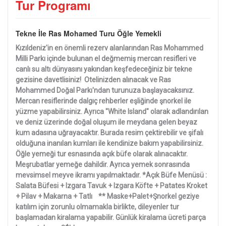
Tur Programı
Tekne İle Ras Mohamed Turu Öğle Yemekli
Kızıldeniz'in en önemli rezerv alanlarından Ras Mohammed
Milli Parkı içinde bulunan el değmemiş mercan resifleri ve
canlı su altı dünyasını yakından keşfedeceğiniz bir tekne
gezisine davetlisiniz! Otelinizden alınacak ve Ras
Mohammed Doğal Parkı'ndan turunuza başlayacaksınız.
Mercan resiflerinde dalgıç rehberler eşliğinde şnorkel ile
yüzme yapabilirsiniz. Ayrıca "White Island" olarak adlandırılan
ve deniz üzerinde doğal oluşum ile meydana gelen beyaz
kum adasına uğrayacaktır. Burada resim çektirebilir ve şifalı
olduğuna inanılan kumları ile kendinize bakım yapabilirsiniz.
Öğle yemeği tur esnasında açık büfe olarak alınacaktır.
Meşrubatlar yemeğe dahildir. Ayrıca yemek sonrasında
mevsimsel meyve ikramı yapılmaktadır. *Açık Büfe Menüsü :
Salata Büfesi + Izgara Tavuk + Izgara Köfte + Patates Kroket
+ Pilav + Makarna + Tatlı ** Maske+Palet+Şnorkel geziye
katılım için zorunlu olmamakla birlikte, dileyenler tur
başlamadan kiralama yapabilir. Günlük kiralama ücreti parça