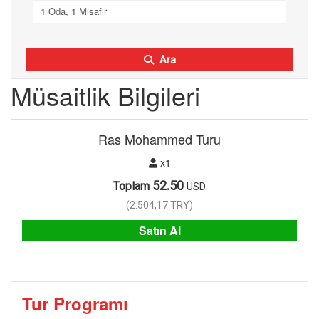
1 Oda, 1 Misafir
Ara
Müsaitlik Bilgileri
Ras Mohammed Turu
x1
52.50
Toplam
USD
(
2.504,17
TRY
)
Satın Al
Tur Programı