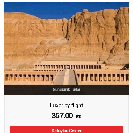
Gunubirlik Turlar
Luxor by flight
357.00
USD
Detayları Göster