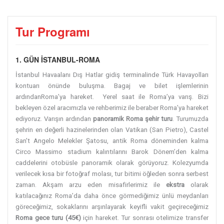
Tur Programı
1. GÜN İSTANBUL-ROMA
İstanbul Havaalanı Dış Hatlar gidiş terminalinde Türk Havayolları
kontuarı önünde buluşma. Bagaj ve bilet işlemlerinin
ardındanRoma’ya hareket. Yerel saat ile Roma’ya varış. Bizi
bekleyen özel aracımızla ve rehberimiz ile beraber Roma’ya hareket
ediyoruz. Varışın ardından
panoramik Roma şehir turu
. Turumuzda
şehrin en değerli hazinelerinden olan Vatikan (San Pietro), Castel
San't Angelo Melekler Şatosu, antik Roma döneminden kalma
Circo Massimo stadium kalıntılarını Barok Dönem’den kalma
caddelerini otobüsle panoramik olarak görüyoruz.
Kolezyumda
verilecek kısa bir fotoğraf molası, tur bitimi öğleden sonra serbest
zaman. Akşam arzu eden misafirlerimiz ile
ekstra
olarak
katılacağınız Roma’da daha önce görmediğimiz ünlü meydanları
göreceğimiz, sokaklarını arşınlayarak keyifli vakit geçireceğimiz
Roma gece turu (45€)
için hareket.
Tur sonrası otelimize transfer