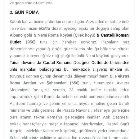
ve geceleme otelimizde.
2. GÜN ROMA
Sabah kahvaltısının ardından serbest gün. Arzu eden misafirlerimiz
ile rehberimizin
ekstra
düzenleyeceği eşsiz bir doğaya sahip olan
Albano gölü & Nemi Roma köyleri (Çilek köyü)
& Castelli Romani
Outlet
(95€)
turu için hareket ediyoruz. Papaların yaz
dönemlerinde yaşadığı doğal güzelliklerin olduğu bölge ve sürekli
yaşamak isteyeceğiniz dağ çileği ile ünlü Nemi köyünü geziyoruz.
Turun devamında Castel Romano Designer Outlet’de
birbirinden
ünlü markaları bulacağımız bu merkezde alışveriş imkânı
Bu
turumuz sonrası günün devamında dileyen misafirlerimiz ile
ekstra
Roma Anıtları ve Şaheserleri (65€)
turu
,
turumuzda Avrupa
Medeniyeti ’ne şekil vermiş, 23 asırlık tarihe tanıklık eden
imparatorluk şehri Roma’da şehrin en eski anıt eserlerinden antik
Panteon tapınağı ve şehrin en ünlü meydanı haline gelen barok
mimarisi ve ünlü çeşmesi ile Piazza Navona , efsaneye göre içine
para atanın tekrar Roma’ya geleceğine inanılan Aşk Çeşmesi,
sokak sanatçılarıyla meşhur İspanyol Merdivenleri, Castel San't
Angelo - Melekler Kalesi ve köprüsü, görülecek yerler arasındadır.
Şehri rehberiniz eşliğinde adım adım gezeceğiniz bu turumuzda,