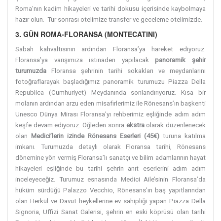
Roma’nın kadim hikayeleri ve tarihi dokusu içerisinde kaybolmaya
hazır olun. Tur sonrası otelimize transfer ve geceleme otelimizde.
3. GÜN ROMA-FLORANSA (MONTECATINI)
Sabah kahvaltısının ardından Floransa’ya hareket ediyoruz.
Floransa’ya varışımıza istinaden yapılacak
panoramik şehir
turumuzda
Floransa şehrinin tarihi sokakları ve meydanlarını
fotoğraflarayak başladığımız panoramik turumuzu Piazza Della
Republica (Cumhuriyet) Meydanında sonlandırıyoruz. Kısa bir
molanın ardından arzu eden misafirlerimiz ile Rönesans’ın başkenti
Unesco Dünya Mirası Floransa’yı rehberimiz eşliğinde adım adım
keşfe devam ediyoruz. Öğleden sonra
ekstra
olarak düzenlenecek
olan
Medici’lerin izinde Rönesans Eserleri (45€)
turuna katılma
imkanı. Turumuzda detaylı olarak Floransa tarihi, Rönesans
dönemine yön vermiş Floransa’lı sanatçı ve bilim adamlarının hayat
hikayeleri eşliğinde bu tarihi
şehrin anıt eserlerini adım adım
inceleyeceğiz. Turumuz esnasında Medici Aile’sinin Floransa’da
hüküm sürdüğü Palazzo Vecchio, Rönesans’ın baş yapıtlarından
olan Herkül ve Davut heykellerine ev sahipliği yapan Piazza Della
Signoria, Uffizi
Sanat Galerisi, şehrin en eski köprüsü olan tarihi