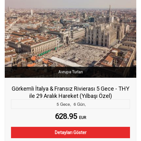
Avrupa Turları
Görkemli İtalya & Fransız Rivierası 5 Gece - THY
ile 29 Aralık Hareket (Yılbaşı Özel)
5
Gece
,
6
Gün
,
628.95
EUR
Detayları Göster