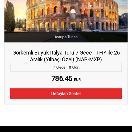
Avrupa Turları
Görkemli Büyük İtalya Turu 7 Gece - THY ile 26
Aralık (Yılbaşı Özel) (NAP-MXP)
7
Gece
,
8
Gün
,
786.45
EUR
Detayları Göster