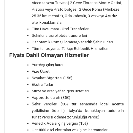
Vicenza veya Treviso) 2 Gece Floransa Monte Catini,
Pistoia veya Prato bölgesi, 2 Gece Roma (Merkeze
25-35 km mesafe), Oda kahvaltı, 3 ve/veya 4 yıldız
otel konaklamaları.
Tüm Havalimanı - Otel Transferleri
Şehirler arası otobüs transferleri
Panoramik Roma,Floransa,Venedik Şehir Turları
Tüm tur boyunca Türkçe Rehberlik Hizmetleri
Fiyata Dahil Olmayan Hizmetler
Yurtdışı çıkış harcı
Vize Ücreti
Seyahat Sigortası (15€)
Ekstra Turlar
Müze ve ören yerleri giriş ücretleri
Vaporetto ücreti (35€)
Şehir Vergileri (50€ tur esnasında local acente
yetkilisine ödenir.)
İtalya’da konaklayan turistlerin
turist vergisi ödeme zorunluluğu vardır.)
Venedik Ada’sı giriş vergisi (15€)
Her türlü otel ekstraları ve kişisel harcamalar