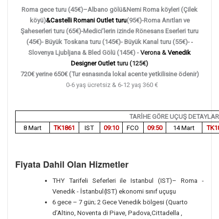
Roma gece turu (45€)
–
Albano gölü&Nemi Roma köyleri (Çilek
köyü)
&Castelli Romani Outlet turu
(95€)-Roma Anıtları ve
Şaheserleri turu (65€)-
Medici’lerin izinde Rönesans Eserleri turu
(45€)-
Büyük Toskana turu (145€)- Büyük Kanal turu (55€)-
-
Slovenya Ljubljana & Bled Gölü (145€) -
Verona &
Venedik
Designer Outlet
turu (125€)
720€ yerine 650€ (Tur esnasında lokal acente yetkilisine ödenir)
0-6 yaş ücretsiz & 6-12 yaş 360 €
TARİHE GÖRE UÇUŞ DETAYLAR
8 Mart
TK1861
IST
09:10
FCO
09:50
14 Mart
TK1
Fiyata Dahil Olan Hizmetler
THY Tarifeli Seferleri ile Istanbul (IST)– Roma -
Venedik - İstanbul
(
IST) ekonomi sınıf uçuşu
6 gece – 7 gün; 2 Gece Venedik bölgesi (Quarto
d’Altino, Noventa di Piave, Padova,Cittadella ,