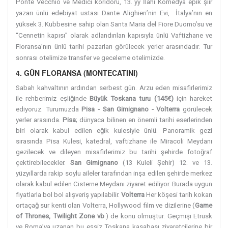
Ponte Vecchio ve Medici koridoru, 13. yy İlahi Komedya epik şiir
yazarı ünlü edebiyat ustası Dante Alighieri’nin Evi, İtalya’nın en
yüksek 3. Kubbesine sahip olan Santa Maria del Fiore Duomo’su ve
“Cennetin kapısı” olarak adlandırılan kapısıyla ünlü Vaftizhane ve
Floransa’nın ünlü tarihi pazarları görülecek yerler arasındadır. Tur
sonrası otelimize transfer ve geceleme otelimizde.
4. GÜN FLORANSA (MONTECATINI)
Sabah kahvaltının ardından serbest gün. Arzu eden misafirlerimiz
ile rehberimiz eşliğinde
Büyük Toskana turu (145€)
için hareket
ediyoruz. Turumuzda
Pisa - San Gimignano - Volterra
görülecek
yerler arasında.
Pisa
; dünyaca bilinen en önemli tarihi eserlerinden
biri olarak kabul edilen eğik kulesiyle ünlü. Panoramik gezi
sırasında Pisa Kulesi, katedral, vaftizhane ile Miracoli Meydanı
gezilecek ve dileyen misafirlerimiz bu tarihi şehirde fotoğraf
çektirebilecekler.
San Gimignano
(13 Kuleli Şehir) 12. ve 13.
yüzyıllarda rakip soylu aileler tarafından inşa edilen şehirde merkez
olarak kabul edilen Cisterne Meydanı ziyaret ediliyor. Burada uygun
fiyatlarla bol bol alışveriş yapılabilir.
Volterra
Her köşesi tarih kokan
ortaçağ sur kenti olan Volterra, Hollywood film ve dizilerine (
Game
of Thrones, Twilight Zone vb
.) de konu olmuştur. Geçmişi Etrüsk
ve Roma’ya uzanan bu eşsiz Toskana kasabası ziyaretçilerine bir