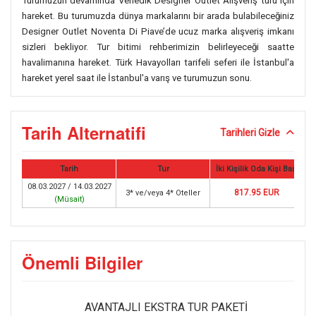
Turumuzun devamında Venedik Designer Outlet Alışveriş turu için
hareket. Bu turumuzda dünya markalarını bir arada bulabileceğiniz
Designer Outlet Noventa Di Piave’de ucuz marka alışveriş imkanı
sizleri bekliyor. Tur bitimi rehberimizin belirleyeceği saatte
havalimanına hareket. Türk Havayolları tarifeli seferi ile İstanbul'a
hareket yerel saat ile İstanbul'a varış ve turumuzun sonu.
Tarih Alternatifi
Tarihleri Gizle
Tarih
Tur
İki Kişilik Oda Kişi Başı
08.03.2027 / 14.03.2027
817.95 EUR
3* ve/veya 4* Oteller
(
Müsait
)
Önemli Bilgiler
AVANTAJLI EKSTRA TUR PAKETİ