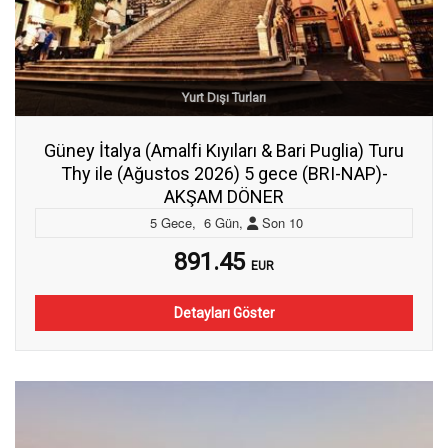
Yurt Dışı Turları
Güney İtalya (Amalfi Kıyıları & Bari Puglia) Turu
Thy ile (Ağustos 2026) 5 gece (BRI-NAP)-
AKŞAM DÖNER
5
Gece
,
6
Gün
,
Son
10
891.45
EUR
Detayları Göster