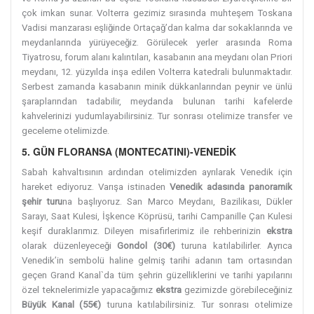
çok imkan sunar. Volterra gezimiz sırasında muhteşem Toskana
Vadisi manzarası eşliğinde Ortaçağ’dan kalma dar sokaklarında ve
meydanlarında yürüyeceğiz. Görülecek yerler arasında Roma
Tiyatrosu, forum alanı kalıntıları, kasabanın ana meydanı olan Priori
meydanı, 12. yüzyılda inşa edilen Volterra katedrali bulunmaktadır.
Serbest zamanda kasabanın minik dükkanlarından peynir ve ünlü
şaraplarından tadabilir, meydanda bulunan tarihi kafelerde
kahvelerinizi yudumlayabilirsiniz. Tur sonrası otelimize transfer ve
geceleme otelimizde.
5. GÜN FLORANSA (MONTECATINI)-VENEDİK
Sabah kahvaltısının ardından otelimizden ayrılarak Venedik için
hareket ediyoruz. Varışa istinaden
Venedik adasında panoramik
şehir turu
na başlıyoruz. San Marco Meydanı, Bazilikası, Dükler
Sarayı, Saat Kulesi, İşkence Köprüsü, tarihi Campanille Çan Kulesi
keşif duraklarımız. Dileyen misafirlerimiz ile rehberinizin
ekstra
olarak düzenleyeceği
Gondol (30€)
turuna katılabilirler. Ayrıca
Venedik’in sembolü haline gelmiş tarihi adanın tam ortasından
geçen Grand Kanal`da tüm şehrin güzelliklerini ve tarihi yapılarını
özel teknelerimizle yapacağımız
ekstra
gezimizde görebileceğiniz
Büyük Kanal (55€)
turuna katılabilirsiniz. Tur sonrası otelimize