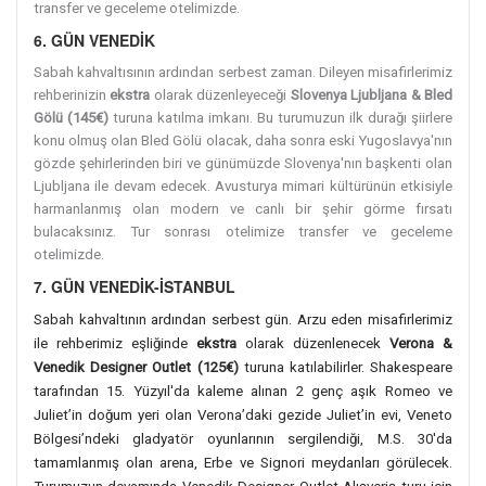
transfer ve geceleme otelimizde.
6. GÜN VENEDİK
Sabah kahvaltısının ardından serbest zaman. Dileyen misafirlerimiz
rehberinizin
ekstra
olarak düzenleyeceği
Slovenya Ljubljana & Bled
Gölü (145€)
turuna katılma imkanı. Bu turumuzun ilk durağı şiirlere
konu olmuş olan Bled Gölü olacak, daha sonra eski Yugoslavya'nın
gözde şehirlerinden biri ve günümüzde Slovenya'nın başkenti olan
Ljubljana ile devam edecek. Avusturya mimari kültürünün etkisiyle
harmanlanmış olan modern ve canlı bir şehir görme fırsatı
bulacaksınız. Tur sonrası otelimize transfer ve geceleme
otelimizde.
7. GÜN VENEDİK-İSTANBUL
Sabah kahvaltının ardından serbest gün. Arzu eden misafirlerimiz
ile rehberimiz eşliğinde
ekstra
olarak düzenlenecek
Verona &
Venedik Designer Outlet (125€)
turuna katılabilirler. Shakespeare
tarafından 15. Yüzyıl'da kaleme alınan 2 genç aşık Romeo ve
Juliet’in doğum yeri olan Verona’daki gezide Juliet’in evi, Veneto
Bölgesi’ndeki gladyatör oyunlarının sergilendiği, M.S. 30'da
tamamlanmış olan arena, Erbe ve Signori meydanları görülecek.