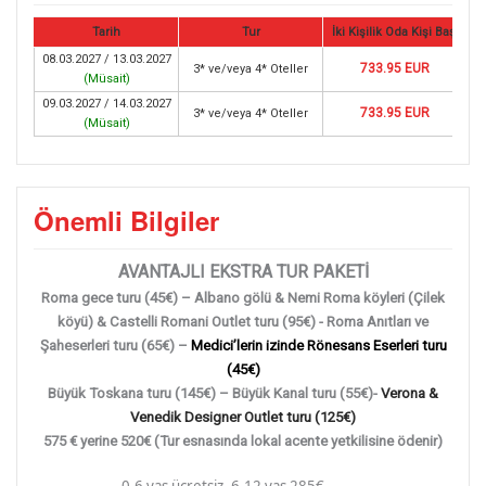
Tarih
Tur
İki Kişilik Oda Kişi Başı
08.03.2027 / 13.03.2027
733.95 EUR
3* ve/veya 4* Oteller
(
Müsait
)
09.03.2027 / 14.03.2027
733.95 EUR
3* ve/veya 4* Oteller
(
Müsait
)
Önemli Bilgiler
AVANTAJLI EKSTRA TUR PAKETİ
Roma gece turu (45€) – Albano gölü & Nemi Roma köyleri (Çilek
köyü) & Castelli Romani Outlet turu (95€) - Roma Anıtları ve
Şaheserleri turu (65€) –
Medici’lerin izinde Rönesans Eserleri turu
(45€)
Büyük Toskana turu (145€) – Büyük Kanal turu (55€)-
Verona &
Venedik Designer Outlet turu (125€)
575 € yerine 520€ (Tur esnasında lokal acente yetkilisine ödenir)