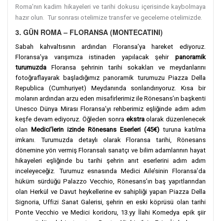
Roma’nın kadim hikayeleri ve tarihi dokusu içerisinde kaybolmaya
hazır olun.
Tur sonrası otelimize transfer ve geceleme otelimizde.
3. GÜN ROMA – FLORANSA (MONTECATINI)
Sabah kahvaltısının ardından Floransa’ya hareket ediyoruz.
Floransa’ya varışımıza istinaden yapılacak şehir
panoramik
turumuzda
Floransa şehrinin tarihi sokakları ve meydanlarını
fotoğraflayarak başladığımız panoramik turumuzu Piazza Della
Republica (Cumhuriyet) Meydanında sonlandırıyoruz. Kısa bir
molanın ardından arzu eden misafirlerimiz ile Rönesans’ın başkenti
Unesco Dünya Mirası Floransa’yı rehberimiz eşliğinde adım adım
keşfe devam ediyoruz. Öğleden sonra
ekstra
olarak düzenlenecek
olan
Medici’lerin izinde Rönesans Eserleri (45€)
turuna katılma
imkanı. Turumuzda detaylı olarak Floransa tarihi, Rönesans
dönemine yön vermiş Floransalı sanatçı ve bilim adamlarının hayat
hikayeleri eşliğinde bu tarihi şehrin anıt eserlerini adım adım
inceleyeceğiz. Turumuz esnasında Medici Aile’sinin Floransa’da
hüküm sürdüğü Palazzo Vecchio, Rönesans’ın baş yapıtlarından
olan Herkül ve Davut heykellerine ev sahipliği yapan Piazza Della
Signoria, Uffizi Sanat Galerisi, şehrin en eski köprüsü olan tarihi
Ponte Vecchio ve Medici koridoru, 13.yy İlahi Komedya epik şiir