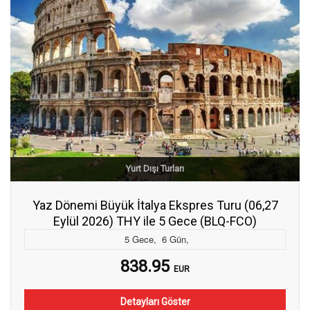
Yurt Dışı Turları
Yaz Dönemi Büyük İtalya Ekspres Turu (06,27
Eylül 2026) THY ile 5 Gece (BLQ-FCO)
5
Gece
,
6
Gün
,
838.95
EUR
Detayları Göster