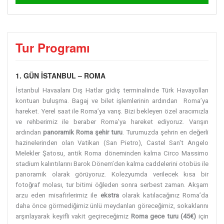
Tur Programı
1. GÜN İSTANBUL – ROMA
İstanbul Havaalanı Dış Hatlar gidiş terminalinde Türk Havayolları
kontuarı buluşma. Bagaj ve bilet işlemlerinin ardından Roma’ya
hareket. Yerel saat ile Roma’ya varış. Bizi bekleyen özel aracımızla
ve rehberimiz ile beraber Roma’ya hareket ediyoruz. Varışın
ardından
panoramik Roma şehir turu
. Turumuzda şehrin en değerli
hazinelerinden olan Vatikan (San Pietro), Castel San't Angelo
Melekler Şatosu, antik Roma döneminden kalma Circo Massimo
stadium kalıntılarını Barok Dönem’den kalma caddelerini otobüs ile
panoramik olarak görüyoruz.
Kolezyumda verilecek kısa bir
fotoğraf molası, tur bitimi öğleden sonra serbest zaman. Akşam
arzu eden misafirlerimiz ile
ekstra
olarak katılacağınız Roma’da
daha önce görmediğimiz ünlü meydanları göreceğimiz, sokaklarını
arşınlayarak keyifli vakit geçireceğimiz
Roma gece turu (45€)
için