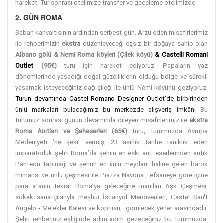
hareket.
Tur sonrası otelimize transfer ve geceleme otelimizde.
2. GÜN ROMA
Sabah kahvaltısının ardından serbest gün. Arzu eden misafirlerimiz
ile rehberimizin
ekstra
düzenleyeceği eşsiz bir doğaya sahip olan
Albano gölü & Nemi Roma köyleri (Çilek köyü)
& Castelli Romani
Outlet
(95€)
turu için hareket ediyoruz. Papaların yaz
dönemlerinde yaşadığı doğal güzelliklerin olduğu bölge ve sürekli
yaşamak isteyeceğiniz dağ çileği ile ünlü Nemi köyünü geziyoruz.
Turun devamında Castel Romano Designer Outlet’de
birbirinden
ünlü markaları bulacağımız bu merkezde alışveriş imkânı
Bu
turumuz sonrası günün devamında dileyen misafirlerimiz ile
ekstra
Roma Anıtları ve Şaheserleri (65€)
turu
,
turumuzda Avrupa
Medeniyeti ’ne şekil vermiş, 23 asırlık tarihe tanıklık eden
imparatorluk şehri Roma’da şehrin en eski anıt eserlerinden antik
Panteon tapınağı ve şehrin en ünlü meydanı haline gelen barok
mimarisi ve ünlü çeşmesi ile Piazza Navona , efsaneye göre içine
para atanın tekrar Roma’ya geleceğine inanılan Aşk Çeşmesi,
sokak sanatçılarıyla meşhur İspanyol Merdivenleri, Castel San't
Angelo - Melekler Kalesi ve köprüsü, görülecek yerler arasındadır.
Şehri rehberiniz eşliğinde adım adım gezeceğiniz bu turumuzda,