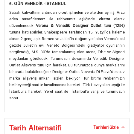
6. GÜN VENEDİK -İSTANBUL
Sabah kahvaltının ardından c-out işlmeleri ve otelden ayrılış. Arzu
eden misafirlerimiz ile rehberimiz eşliğinde
ekstra
olarak
düzenlenecek
Verona & Venedik Designer Outlet turu (125€)
turuna katılabilirler. Shakespeare tarafından 15. Yüzyıl'da kaleme
alınan 2 genç aşık Romeo ve Juliet’in doğum yeri olan Verona’daki
gezide Juliet’in evi, Veneto Bölgesi’ndeki gladyatör oyunlarının
sergilendiği, M.S. 30'da tamamlanmış olan arena, Erbe ve Signori
meydanları görülecek. Turumuzun devamında Venedik Designer
Outlet Alışveriş turu için hareket. Bu turumuzda dünya markalarını
bir arada bulabileceğiniz Designer Outlet Noventa Di Piave’de ucuz
marka alışveriş imkanı sizleri bekliyor. Tur bitimi rehberimizin
belirleyeceği saatte havalimanına hareket. Türk Havayolları uçağı ile
İstanbul'a hareket. Yerel saat ile İstanbul'a varış ve turumuzun
sonu.
Tarih Alternatifi
Tarihleri Gizle