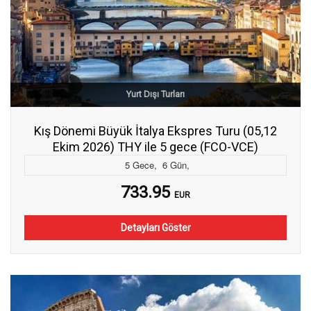
Yurt Dışı Turları
Kış Dönemi Büyük İtalya Ekspres Turu (05,12
Ekim 2026) THY ile 5 gece (FCO-VCE)
5
Gece
,
6
Gün
,
733.95
EUR
Detayları Göster