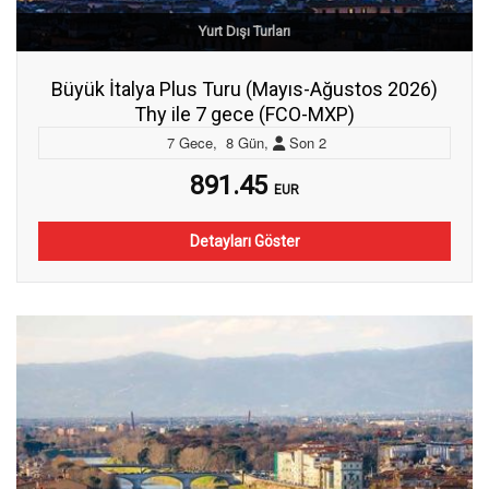
Yurt Dışı Turları
Büyük İtalya Plus Turu (Mayıs-Ağustos 2026)
Thy ile 7 gece (FCO-MXP)
7
Gece
,
8
Gün
,
Son
2
891.45
EUR
Detayları Göster