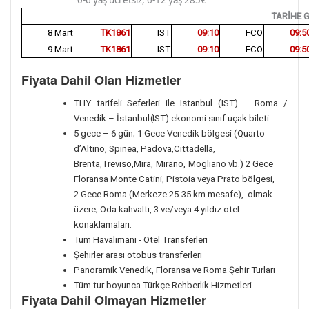
0-6 yaş ücretsiz, 6-12 yaş 285€
TARİHE 
8 Mart
TK1861
IST
09:10
FCO
09:5
9 Mart
TK1861
IST
09:10
FCO
09:5
Fiyata Dahil Olan Hizmetler
THY tarifeli Seferleri ile Istanbul (IST) – Roma /
Venedik – İstanbul
(
IST) ekonomi sınıf uçak bileti
5 gece – 6 gün; 1 Gece Venedik bölgesi (Quarto
d’Altino, Spinea, Padova,Cittadella,
Brenta,Treviso,Mira,
Mirano,
Mogliano vb.) 2 Gece
Floransa Monte Catini, Pistoia veya Prato bölgesi, –
2 Gece Roma (Merkeze 25-35 km mesafe), olmak
üzere; Oda kahvaltı, 3 ve/veya 4 yıldız otel
konaklamaları.
Tüm Havalimanı - Otel Transferleri
Şehirler arası otobüs transferleri
Panoramik Venedik, Floransa ve Roma Şehir Turları
Tüm tur boyunca Türkçe Rehberlik Hizmetleri
Fiyata Dahil Olmayan Hizmetler