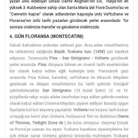
yazarı ünlü edebiyat ustası Dante Alighieri’nin Evi, İtalya’nın en
yüksek 3. Kubbesine sahip olan Santa Maria del Fiore Duomo’su ve
“Cennetin kapısı” olarak adlandırılan kapısıyla ünlü Vaftizhane ve
Floransa’nın ünlü tarihi pazarları görülecek yerler arasındadır. Tur
sonrası otelimize transfer ve geceleme otelimizde.
4. GÜN FLORANSA (MONTECATINI)
Sabah kahvaltının ardından serbest gün. Arzu eden misafirlerimiz
ile rehberimiz eşliğinde
Büyük Toskana turu (145€)
için hareket
ediyoruz. Turumuzda
Pisa - San Gimignano - Volterra
görülecek
yerler arasında.
Pisa
; dünyaca bilinen en önemli tarihi eserlerinden
biri olarak kabul edilen eğik kulesiyle ünlü. Panoramik gezi
sırasında Pisa Kulesi, katedral, vaftizhane ile Miracoli Meydanı
gezilecek ve dileyen misafirlerimiz bu tarihi şehirde fotoğraf
çektirebilecekler.
San Gimignano
(13 Kuleli Şehir) 12. ve 13.
yüzyıllarda rakip soylu aileler tarafından inşa edilen şehirde merkez
olarak kabul edilen Cisterne Meydanı ziyaret ediliyor. Burada uygun
fiyatlarla bol bol alışveriş yapılabilir.
Volterra
Her köşesi tarih kokan
ortaçağ sur kenti olan Volterra, Hollywood film ve dizilerine (
Game
of Thrones, Twilight Zone vb
.) de konu olmuştur. Geçmişi Etrüsk
ve Roma’ya uzanan bu eşsiz Toskana kasabası ziyaretçilerine bir
çok imkan sunar. Volterra gezimiz sırasında muhteşem Toskana