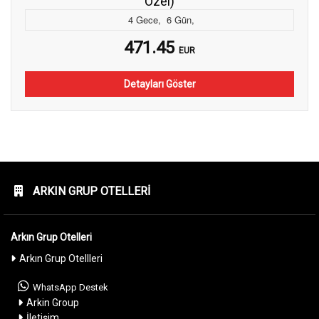
Özel)
4
Gece
,
6
Gün
,
471.45
EUR
Detayları Göster
ARKIN GRUP OTELLERI
Arkın Grup Otelleri
Arkın Grup Otellleri
WhatsApp Destek
Arkin Group
İletişim