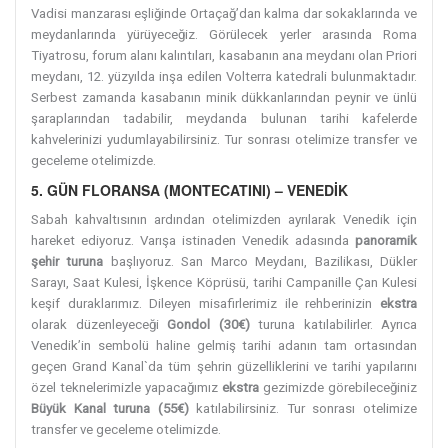
Vadisi manzarası eşliğinde Ortaçağ’dan kalma dar sokaklarında ve
meydanlarında yürüyeceğiz. Görülecek yerler arasında Roma
Tiyatrosu, forum alanı kalıntıları, kasabanın ana meydanı olan Priori
meydanı, 12. yüzyılda inşa edilen Volterra katedrali bulunmaktadır.
Serbest zamanda kasabanın minik dükkanlarından peynir ve ünlü
şaraplarından tadabilir, meydanda bulunan tarihi kafelerde
kahvelerinizi yudumlayabilirsiniz. Tur sonrası otelimize transfer ve
geceleme otelimizde.
5. GÜN FLORANSA (MONTECATINI) – VENEDİK
Sabah kahvaltısının ardından otelimizden ayrılarak Venedik için
hareket ediyoruz. Varışa istinaden Venedik adasında
panoramik
şehir turuna
başlıyoruz. San Marco Meydanı, Bazilikası, Dükler
Sarayı, Saat Kulesi, İşkence Köprüsü, tarihi Campanille Çan Kulesi
keşif duraklarımız. Dileyen misafirlerimiz ile rehberinizin
ekstra
olarak düzenleyeceği
Gondol (30€)
turuna katılabilirler. Ayrıca
Venedik’in sembolü haline gelmiş tarihi adanın tam ortasından
geçen Grand Kanal`da tüm şehrin güzelliklerini ve tarihi yapılarını
özel teknelerimizle yapacağımız
ekstra
gezimizde görebileceğiniz
Büyük Kanal turuna (55€)
katılabilirsiniz. Tur sonrası otelimize
transfer ve geceleme otelimizde.