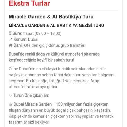
Ekstra Turlar
Miracle Garden & Al Bastikiya Turu
MİRACLE GARDEN & AL BASTİKİYA GEZİSİ TURU
⏳
Süre:
4 saat (09:00 – 13:00)
📍
Konum:
Dubai
🚐
Dahil:
Otelden gidiş-dönüş grup transferi
Dubai’de renkli doğa ve kültürel atmosferi bir arada
keşfedeceğiniz keyifli bir sabah turu!
Güne Dubai’nin en etkileyici turistik noktalarından biri ile
başlayın, ardından şehrin tarihi dokusunu yansıtan bölgesini
keşfedin. Bu tur, doğa, fotoğraf ve geleneksel Arap
atmosferini bir araya getirir.
✨
Turun Öne Çıkanları:
🌸
Dubai Miracle Garden
–
150 milyondan fazla çiçekten
oluşan
dünyanın en büyük doğal çiçek bahçesini keşfedin.
Kalp şeklinde kemerler, çiçekten yapılmış yapılar ve tematik
tasarımlar sizi bekliyor.