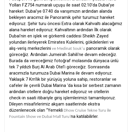
Yolları FZ754 numaralı uçuşu ile saat 02:10’da Dubai’ye
hareket. Dubai’ye 07:40 da varışımızın ardından alanda
bekleyen aracımız ile Panoramik şehir turumuz hareket
ediyoruz. Şehir turu öncesi Extra olarak Kahvaltı alacağımız
alana hareket ediyoruz. Kahvaltının ardından İlk olarak
Dubai’nin en işlek ve görkemli caddesi Sheikh Zayed
yolundan ilerleyerek Emirates Kulelerini, gökdelenleri ve
alış-veriş merkezlerini
panoramik olarak
ve Medinat Souk’u
göreceğiz. Ardından Jumeirah Sahili’ne devam edeceğiz.
Burada da vereceğimiz fotoğraf molasında dünyaca ünlü
tek 7 yıldızlı Burj Al Arab Otel’i göreceğiz. Sonrasında
aracımızla turumuza Dubai Marina ile devam ediyoruz.
Yaklaşık 7 Km’lik bir yürüyüş yoluna sahip, restoranlar ve
cafeler ile çevrili Dubai Marina ‘da kısa bir serbest zamanın
ardından otellere doğru hareket ediyoruz ve otellerin
check-in saati itibariyle giriş işlemlerimizi tamamlıyoruz.
Dileyen misafirlerimiz akşam saatlerinde ekstra
düzenlenecek olan “Yemekli
Dhow Cruise Tekne Turu ile
na katılabilirler.
Fountain Show ve Dubai Mall Turu’