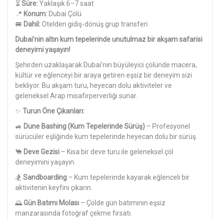
⏳
Süre:
Yaklaşık 6–7 saat
📍
Konum:
Dubai Çölü
🚐
Dahil:
Otelden gidiş-dönüş grup transferi
Dubai’nin altın kum tepelerinde unutulmaz bir akşam safarisi
deneyimi yaşayın!
Şehirden uzaklaşarak Dubai’nin büyüleyici çölünde macera,
kültür ve eğlenceyi bir araya getiren eşsiz bir deneyim sizi
bekliyor. Bu akşam turu, heyecan dolu aktiviteler ve
geleneksel Arap misafirperverliği sunar.
✨
Turun Öne Çıkanları:
🚙
Dune Bashing (Kum Tepelerinde Sürüş)
– Profesyonel
sürücüler eşliğinde kum tepelerinde heyecan dolu bir sürüş.
🐪
Deve Gezisi
– Kısa bir deve turu ile geleneksel çöl
deneyimini yaşayın.
🏂
Sandboarding
– Kum tepelerinde kayarak eğlenceli bir
aktivitenin keyfini çıkarın.
🌅
Gün Batımı Molası
– Çölde gün batımının eşsiz
manzarasında fotoğraf çekme fırsatı.