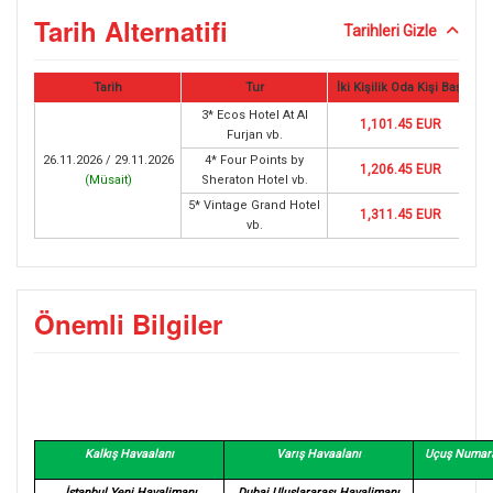
Tarih Alternatifi
Tarihleri Gizle
Tarih
Tur
İki Kişilik Oda Kişi Başı
3* Ecos Hotel At Al
1,101.45 EUR
Furjan vb.
26.11.2026 / 29.11.2026
4* Four Points by
1,206.45 EUR
(
Müsait
)
Sheraton Hotel vb.
5* Vintage Grand Hotel
1,311.45 EUR
vb.
Önemli Bilgiler
Kalkış Havaalanı
Varış Havaalanı
Uçuş Numara
İstanbul Yeni Havalimanı
Dubai Uluslararası Havalimanı