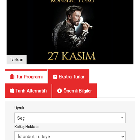
Tarkan
Tur Programı
Ekstra Turlar
Tarih Alternatifi
Önemli Bilgiler
Uyruk
Seç
Kalkış Noktası