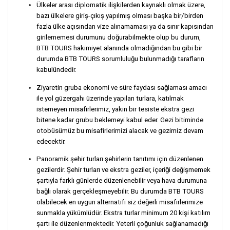
Ülkeler arası diplomatik ilişkilerden kaynaklı olmak üzere,
bazı ülkelere giriş-çıkış yapılmış olması başka bir/birden
fazla ülke açısından vize alınamaması ya da sınır kapısından
girilememesi durumunu doğurabilmekte olup bu durum,
BTB TOURS hakimiyet alanında olmadığından bu gibi bir
durumda BTB TOURS sorumluluğu bulunmadığı tarafların
kabulündedir.
Ziyaretin gruba ekonomi ve süre faydası sağlaması amacı
ile yol güzergahı üzerinde yapılan turlara, katılmak
istemeyen misafirlerimiz, yakın bir tesiste ekstra gezi
bitene kadar grubu beklemeyi kabul eder. Gezi bitiminde
otobüsümüz bu misafirlerimizi alacak ve gezimiz devam
edecektir.
Panoramik şehir turları şehirlerin tanıtımı için düzenlenen
gezilerdir. Şehir turları ve ekstra geziler, içeriği değişmemek
şartıyla farklı günlerde düzenlenebilir veya hava durumuna
bağlı olarak gerçekleşmeyebilir. Bu durumda BTB TOURS
olabilecek en uygun alternatifi siz değerli misafirlerimize
sunmakla yükümlüdür. Ekstra turlar minimum 20 kişi katılım
şartı ile düzenlenmektedir. Yeterli çoğunluk sağlanamadığı