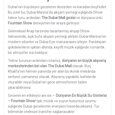
Dubai’nin büyüleyici gecelerini denizden ve karadan keşfedin!
Bu özel tur, Dubai Marina’da akşam yemeği eşliğinde Dhow
tekne turu, ardından
The Dubai Mall gezisi
ve dünyaca ünlü
Fountain Show
deneyimini bir araya getiriyor.
Geleneksel Arap tarzında tasarlanmış ahşap Dhow
teknesinde, açık büfe akşam yemeği alırken Dubai Marina’nın
modern silüetini ve Dubai Eye manzarasını izleyin. Parıldayan
gökdelenlerin ışıkları altında, keyifli müzik eşliğinde romantik
bir atmosfer sizi bekliyor.
Tekne turunun ardından rotamız,
dünyanın en büyük alışveriş
merkezlerinden biri olan The Dubai Mall
olacak. Burj
Khalifa’nın hemen yanında yer alan bu ikonik mekânda
serbest zamanınız olacak. Alışveriş yapabilir, kafelerde
oturabilir veya Dubai’nin gece atmosferinin tadını
çıkarabilirsiniz.
Gecenin en etkileyici anı ise —
Dünyanın En Büyük Su Gösterisi
– Fountain Show
! Işık, müzik ve suyun kusursuz uyumu
eşliğinde Dubai gecelerinin enerjisini hissedeceksiniz. Tur
bitiminde otelinize transfer sağlanacaktır.