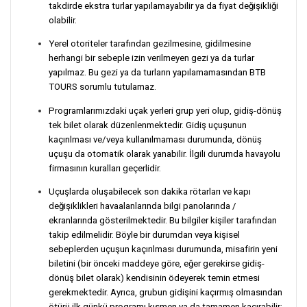
takdirde ekstra turlar yapılamayabilir ya da fiyat değişikliği
olabilir.
Yerel otoriteler tarafından gezilmesine, gidilmesine
herhangi bir sebeple izin verilmeyen gezi ya da turlar
yapılmaz. Bu gezi ya da turların yapılamamasından BTB
TOURS sorumlu tutulamaz.
Programlarımızdaki uçak yerleri grup yeri olup, gidiş-dönüş
tek bilet olarak düzenlenmektedir. Gidiş uçuşunun
kaçırılması ve/veya kullanılmaması durumunda, dönüş
uçuşu da otomatik olarak yanabilir. İlgili durumda havayolu
firmasının kuralları geçerlidir.
Uçuşlarda oluşabilecek son dakika rötarları ve kapı
değişiklikleri havaalanlarında bilgi panolarında /
ekranlarında gösterilmektedir. Bu bilgiler kişiler tarafından
takip edilmelidir. Böyle bir durumdan veya kişisel
sebeplerden uçuşun kaçırılması durumunda, misafirin yeni
biletini (bir önceki maddeye göre, eğer gerekirse gidiş-
dönüş bilet olarak) kendisinin ödeyerek temin etmesi
gerekmektedir. Ayrıca, grubun gidişini kaçırmış olmasından
ötürü ilk günkü programı kısmen ya da tamamen kaçırabilir;