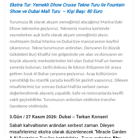
Ekstra Tur: Yemekli Dhow Cruıse Tekne Turu ile Fountain
Show ve Dubai Mall Turu – Kişi Başı: 80 Euro
Turumuza ilk olarak akşam yemeğimizi alacağımız Marina’daki
Dhow teknesine geçiyoruz. Teknemiz marina içerisinde
seyrederken açık büfe olarak akşam yemeğimizi alıyor,
muhteşem Dubai Marina ve Dubai Eye manzarasının keyfini
çıkarıyoruz. Tekne turumuzun ardından, Dünyanın En Büyük
Gökdeleni Burj Khalifa’nın gölgesinde yer alan ve dünyanın en
büyük alışveriş merkezlerinden biri olan Dubai Mall’un hemen
yanında bulunan; tarihi dokusu ile lüksün ihtişamını bir araya
getiren Souk Al Bahar çarşısına geçiyoruz. Arap kültürünün
yansıtıldığı bu otantik çarşıda keyifli bir gezinti yapıyoruz. Dileyen
misafirlerimiz tur sonrası Dubai Mall’da serbest zaman
değerlendirerek alışveriş yapabilir, kafe ve restoranlarda keyifli
vakit geçirebilirler. Turumuzun ardından otelimize transfer.
Geceleme otelimizde.
3.Gün / 27 Kasım 2026: Dubai – Tarkan Konseri
Sabah kahvaltısının ardından serbest zaman. Dileyen
misafirlerimiz ekstra olarak düzenlenecek “Miracle Garden