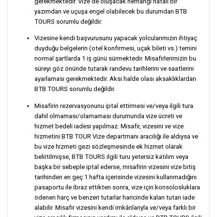
gerekmektedir. Vize de oluşacak herhangi hatalı bir
yazımdan ve uçuşa engel olabilecek bu durumdan BTB
TOURS sorumlu değildir.
Vizesine kendi başvurusunu yapacak yolcularımızın ihtiyaç
duyduğu belgelerin (otel konfirmesi, uçak bileti vs.) temini
normal şartlarda 1 iş günü sürmektedir. Misafirlerimizin bu
süreyi göz önünde tutarak randevu tarihlerini ve saatlerini
ayarlaması gerekmektedir. Aksi halde olası aksaklıklardan
BTB TOURS sorumlu değildir.
Misafirin rezervasyonunu iptal ettirmesi ve/veya ilgili tura
dahil olmaması/olamaması durumunda vize ücreti ve
hizmet bedeli iadesi yapılmaz. Misafir, vizesini ve vize
hizmetini BTB TOUR Vize departmanı aracılığı ile aldıysa ve
bu vize hizmeti gezi sözleşmesinde ek hizmet olarak
belirtilmişse, BTB TOURS ilgili turu yetersiz katılım veya
başka bir sebeple iptal ederse, misafirin vizesini vize bitiş
tarihinden en geç 1 hafta içerisinde vizesini kullanmadığını
pasaportu ile ibraz ettikten sonra, vize için konsolosluklara
ödenen harç ve benzeri tutarlar haricinde kalan tutarı iade
alabilir. Misafir vizesini kendi imkânlarıyla ve/veya farklı bir