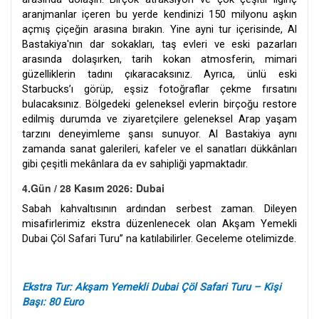
aranjmanlar içeren bu yerde kendinizi 150 milyonu aşkın
açmış çiçeğin arasına bırakın. Yine ayni tur içerisinde, Al
Bastakiya'nın dar sokakları, taş evleri ve eski pazarları
arasında dolaşırken, tarih kokan atmosferin, mimari
güzelliklerin tadını çıkaracaksınız. Ayrıca, ünlü eski
Starbucks’ı görüp, eşsiz fotoğraflar çekme fırsatını
bulacaksınız. Bölgedeki geleneksel evlerin birçoğu restore
edilmiş durumda ve ziyaretçilere geleneksel Arap yaşam
tarzını deneyimleme şansı sunuyor. Al Bastakiya aynı
zamanda sanat galerileri, kafeler ve el sanatları dükkânları
gibi çeşitli mekânlara da ev sahipliği yapmaktadır.
4.Gün / 28 Kasım 2026: Dubai
Sabah kahvaltısının ardından serbest zaman. Dileyen
misafirlerimiz ekstra düzenlenecek olan Akşam Yemekli
Dubai Çöl Safari Turu” na katılabilirler. Geceleme otelimizde.
Ekstra Tur: Akşam Yemekli Dubai Çöl Safari Turu – Kişi
Başı: 80 Euro