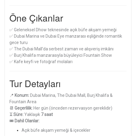
Öne Çıkanlar
✅ Geleneksel Dhow teknesinde açık büfe akşam yemeği
✅ Dubai Marina ve Dubai Eye manzarası eşliğinde romantik
gece turu
✅ The Dubai Mall’da serbest zaman ve alışveriş imkânı
✅ Burj Khalifa manzarasıyla büyüleyici Fountain Show
✅ Kafe keyfi ve fotoğraf molaları
Tur Detayları
📍
Konum:
Dubai Marina, The Dubai Mall, Burj Khalifa &
Fountain Area
📆
Geçerlilik:
Her gün (önceden rezervasyon gereklidir)
⏳
Süre:
Yaklaşık
7 saat
🎟️
Dahil Olanlar:
Açık büfe akşam yemeği & içecekler