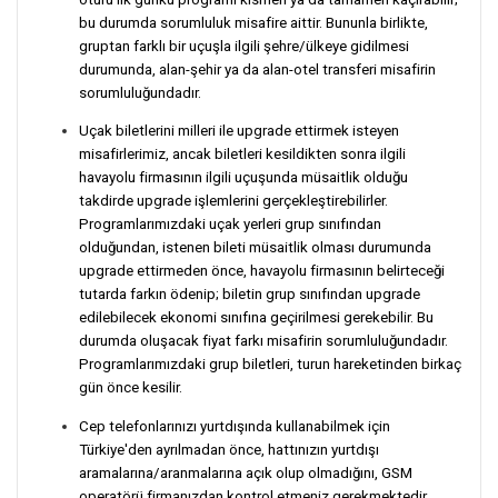
bu durumda sorumluluk misafire aittir. Bununla birlikte,
gruptan farklı bir uçuşla ilgili şehre/ülkeye gidilmesi
durumunda, alan-şehir ya da alan-otel transferi misafirin
sorumluluğundadır.
Uçak biletlerini milleri ile upgrade ettirmek isteyen
misafirlerimiz, ancak biletleri kesildikten sonra ilgili
havayolu firmasının ilgili uçuşunda müsaitlik olduğu
takdirde upgrade işlemlerini gerçekleştirebilirler.
Programlarımızdaki uçak yerleri grup sınıfından
olduğundan, istenen bileti müsaitlik olması durumunda
upgrade ettirmeden önce, havayolu firmasının belirteceği
tutarda farkın ödenip; biletin grup sınıfından upgrade
edilebilecek ekonomi sınıfına geçirilmesi gerekebilir. Bu
durumda oluşacak fiyat farkı misafirin sorumluluğundadır.
Programlarımızdaki grup biletleri, turun hareketinden birkaç
gün önce kesilir.
Cep telefonlarınızı yurtdışında kullanabilmek için
Türkiye'den ayrılmadan önce, hattınızın yurtdışı
aramalarına/aranmalarına açık olup olmadığını, GSM
operatörü firmanızdan kontrol etmeniz gerekmektedir.