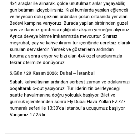
4x4 araçlar ile alınarak, çölde unutulmaz anlar yaşayabilir,
gün batımını izleyebilirsiniz. Kızıl kumlarda yapılan eğlenceli
ve heyecan dolu gezinin ardından çölün ortasında yer alan
Bedevi kampına varıyoruz. Burada yapılan birbirinden güzel
şov ve dansöz gösterisi eşliğinde akşam yemeğini alıyoruz.
Ayrıca deveye binme imkanımızda mevcuttur. Sınırsız
meşrubat, çay ve kahve ikramı tur içeriğinde ücretsiz olarak
sunulan servislerdir. Yemek ve gösterilerin ardından
turumuz sonra eriyor ve bizi alan 4x4 özel araçlarımızla
tekrar otelimize dönüyoruz.
5.Gün / 29 Kasım 2026: Dubai – İstanbul
Sabah, kahvaltısının ardından serbest zaman ve odalarımızı
boşaltarak c-out yapıyoruz. Tur liderinizin belirleyeceği
saatte havalimanına doğru yolculuk başlıyor. Bilet ve
gümrük işlemlerinden sonra Fly Dubai Hava Yolları FZ727
numaralı seferi ile 13:30’da İstanbul’a uçuşumuz başlıyor.
Varışımız 17:25’tir.