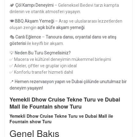
🏕
Çöl Kampı Deneyimi
– Geleneksel Bedevi tarzı kampta
dinlenin ve otantik atmosferi yaşayın.
🍽
BBQ Akşam Yemeği
– Arap ve uluslararası lezzetlerden
oluşan zengin
açık büfe akşam yemeği
.
🎭
Canlı Eğlence
–
Tanoura dansı, oryantal dans ve ateş
gösterisi
ile keyifli bir akşam.
💡
Neden Bu Turu Seçmelisiniz?
✅ Macera ve kültürel deneyimin mükemmel birleşimi
✅ Aileler, çiftler ve gruplar için ideal
✅ Konforlu transfer hizmeti dahil
📍
Hemen rezervasyon yapın ve Dubai çölünde unutulmaz bir
deneyim yaşayın!
Yemekli Dhow Cruise Tekne Turu ve Dubai
Mall ile Fountain show Turu
Yemekli Dhow Cruise Tekne Turu ve Dubai Mall ile
Fountain show Turu
Genel Bakış