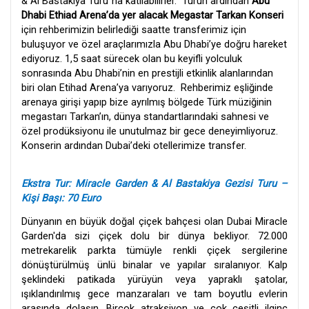
& Al Bastakiya Turu”na katılabilirler. Turun ardından
Abu
Dhabi Ethiad Arena’da yer alacak Megastar Tarkan Konseri
için rehberimizin belirlediği saatte transferimiz için
buluşuyor ve özel araçlarımızla Abu Dhabi’ye doğru hareket
ediyoruz. 1,5 saat sürecek olan bu keyifli yolculuk
sonrasında Abu Dhabi’nin en prestijli etkinlik alanlarından
biri olan Etihad Arena’ya varıyoruz. Rehberimiz eşliğinde
arenaya girişi yapıp bize ayrılmış bölgede Türk müziğinin
megastarı Tarkan’ın, dünya standartlarındaki sahnesi ve
özel prodüksiyonu ile unutulmaz bir gece deneyimliyoruz.
Konserin ardından Dubai’deki otellerimize transfer.
Ekstra Tur: Miracle Garden & Al Bastakiya Gezisi Turu –
Kişi Başı: 70 Euro
Dünyanın en büyük doğal çiçek bahçesi olan Dubai Miracle
Garden'da sizi çiçek dolu bir dünya bekliyor. 72.000
metrekarelik parkta tümüyle renkli çiçek sergilerine
dönüştürülmüş ünlü binalar ve yapılar sıralanıyor. Kalp
şeklindeki patikada yürüyün veya yapraklı şatolar,
ışıklandırılmış gece manzaraları ve tam boyutlu evlerin
arasında dolaşın. Birçok atraksiyon ve çok çeşitli ilginç