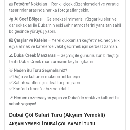
📸
Fotoğraf Noktaları
– Renkli çiçek düzenlemeleri ve yaratıcı
tasarımlar arasında harika fotoğraflar çekin.
🏘
Al Seef Bölgesi
– Geleneksel mimarisi, rüzgar kuleleri ve
dar sokakları ile Dubai’nin eski şehir atmosferini yansıtan sahil
bölgesinde yürüyüş yapın.
🛍
Çarşılar ve Kafeler
– Yerel dükkanları keşfetmek, hediyelik
eşya almak ve kafelerde vakit geçirmek için serbest zaman.
🌊
Dubai Creek Manzarası
– Geçmiş ile günümüzün birleştiği
tarihi Dubai Creek manzarasının keyfini çıkarın.
💡
Neden Bu Turu Seçmelisiniz?
✅ Doğa ve kültürün mükemmel birleşimi
✅ Sabah saatleri için ideal tur programı
✅ Konforlu transfer hizmeti dahil
📍
Hemen rezervasyon yapın ve Dubai’de renkli ve kültürel bir
sabah yaşayın!
Dubai Çöl Safari Turu (Akşam Yemekli)
AKŞAM YEMEKLİ DUBAİ ÇÖL SAFARİ TURU