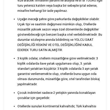
vize aracılık firmasının yardımı ile aldıysa ve BTB TOURS ilgili
turu yetersiz katılım veya başka bir sebeple iptal ederse,
misafire herhangi bir iade yapılmaz.
Uçağın ineceği şehre göre parkurlarda değişiklikler olabilir.
Uçak tipi ve saatinin değişmesi mümkün olup, Otellerde
müsaitlik yüksek sezon veya özel dönemlerde değişikliler
gösterebileceği için benzeri başka otel verilebilmektedir .Bu
durumlar sözleşme anında bildirilmiş ve YOLCU SAAT
DEĞİŞİKLİĞİ RİSKİNİ VE OTEL DEĞİŞİKLİĞİNİ KABUL
EDEREK TURU SATIN ALMIŞTIR.
3 kişilik odalar, otellerin müsaitliğine göre verilmektedir. 3
kişilik odalarda ilave yatak uygulaması olup, 3. yatak
standart yataktan küçüktür. 3 kişilik odalarda 3 ayrı yatak
garantisi verilememekte olup, otellerde buna uygun oda
olması durumunda, müsaitliğe göre, otel tarafından blokaj
yapılmaktadır.
Çocuk indirimleri sadece 2 yetişkin yanında konaklayan
çocuklar için geçerlidir.
Otellerde sunulan kontinental kahvaltıdır, Türk kahvaltısı