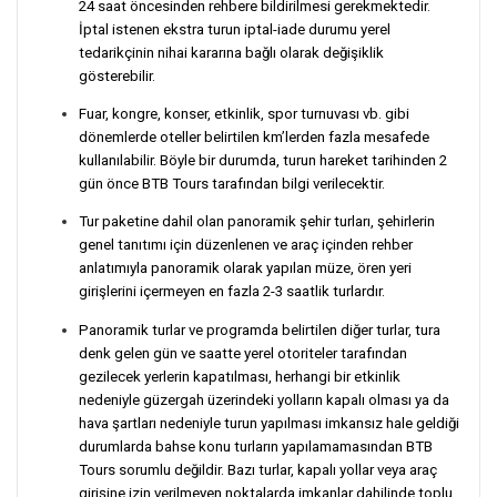
24 saat öncesinden rehbere bildirilmesi gerekmektedir.
İptal istenen ekstra turun iptal-iade durumu yerel
tedarikçinin nihai kararına bağlı olarak değişiklik
gösterebilir.
Fuar, kongre, konser, etkinlik, spor turnuvası vb. gibi
dönemlerde oteller belirtilen km’lerden fazla mesafede
kullanılabilir. Böyle bir durumda, turun hareket tarihinden 2
gün önce BTB Tours tarafından bilgi verilecektir.
Tur paketine dahil olan panoramik şehir turları, şehirlerin
genel tanıtımı için düzenlenen ve araç içinden rehber
anlatımıyla panoramik olarak yapılan müze, ören yeri
girişlerini içermeyen en fazla 2-3 saatlik turlardır.
Panoramik turlar ve programda belirtilen diğer turlar, tura
denk gelen gün ve saatte yerel otoriteler tarafından
gezilecek yerlerin kapatılması, herhangi bir etkinlik
nedeniyle güzergah üzerindeki yolların kapalı olması ya da
hava şartları nedeniyle turun yapılması imkansız hale geldiği
durumlarda bahse konu turların yapılamamasından BTB
Tours sorumlu değildir. Bazı turlar, kapalı yollar veya araç
girişine izin verilmeyen noktalarda imkanlar dahilinde toplu