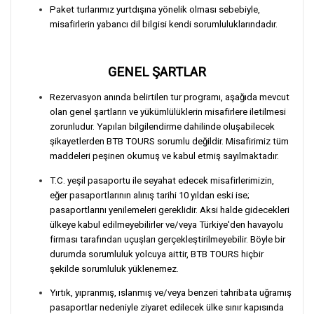
Paket turlarımız yurtdışına yönelik olması sebebiyle,
misafirlerin yabancı dil bilgisi kendi sorumluluklarındadır.
GENEL ŞARTLAR
Rezervasyon anında belirtilen tur programı, aşağıda mevcut
olan genel şartların ve yükümlülüklerin misafirlere iletilmesi
zorunludur. Yapılan bilgilendirme dahilinde oluşabilecek
şikayetlerden BTB TOURS sorumlu değildir. Misafirimiz tüm
maddeleri peşinen okumuş ve kabul etmiş sayılmaktadır.
T.C. yeşil pasaportu ile seyahat edecek misafirlerimizin,
eğer pasaportlarının alınış tarihi 10 yıldan eski ise;
pasaportlarını yenilemeleri gereklidir. Aksi halde gidecekleri
ülkeye kabul edilmeyebilirler ve/veya Türkiye'den havayolu
firması tarafından uçuşları gerçekleştirilmeyebilir. Böyle bir
durumda sorumluluk yolcuya aittir, BTB TOURS hiçbir
şekilde sorumluluk yüklenemez.
Yırtık, yıpranmış, ıslanmış ve/veya benzeri tahribata uğramış
pasaportlar nedeniyle ziyaret edilecek ülke sınır kapısında