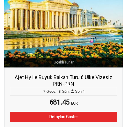
Uçaklı Turlar
Ajet Hy ile Buyuk Balkan Turu 6 Ulke Vizesiz
PRN-PRN
7
Gece
,
8
Gün
,
Son
1
681.45
EUR
Detayları Göster