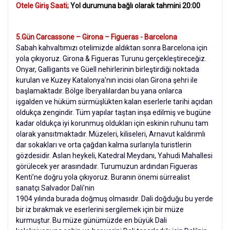
Otele Giriş Saati;
Yol durumuna bağlı olarak tahmini 20:00
5.Gün Carcassone – Girona – Figueras - Barcelona
Sabah kahvaltımızı otelimizde aldıktan sonra Barcelona için
yola çıkıyoruz. Girona & Figueras Turunu gerçekleştireceğiz.
Onyar, Galligants ve Güell nehirlerinin birleştirdiği noktada
kurulan ve Kuzey Katalonya’nın incisi olan Girona şehri ile
başlamaktadır. Bölge İberyalılardan bu yana onlarca
işgalden ve hüküm sürmüşlükten kalan eserlerle tarihi açıdan
oldukça zengindir. Tüm yapılar taştan inşa edilmiş ve bugüne
kadar oldukça iyi korunmuş oldukları için eskinin ruhunu tam
olarak yansıtmaktadır. Müzeleri, kiliseleri, Arnavut kaldırımlı
dar sokakları ve orta çağdan kalma surlarıyla turistlerin
gözdesidir. Aslan heykeli, Katedral Meydanı, Yahudi Mahallesi
görülecek yer arasındadır. Turumuzun ardından Figueras
Kenti’ne doğru yola çıkıyoruz. Buranın önemi sürrealist
sanatçı Salvador Dali’nin
1904 yılında burada doğmuş olmasıdır. Dali doğduğu bu yerde
bir iz bırakmak ve eserlerini sergilemek için bir müze
kurmuştur. Bu müze günümüzde en büyük Dali