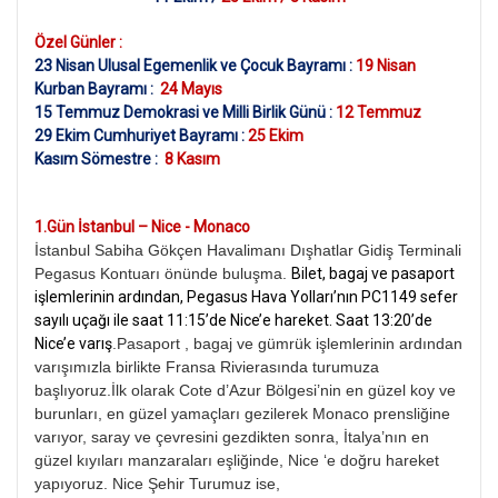
Özel Günler :
23 Nisan Ulusal Egemenlik ve Çocuk Bayramı :
19 Nisan
Kurban Bayramı :
24 Mayıs
15 Temmuz Demokrasi ve Milli Birlik Günü :
12 Temmuz
29 Ekim Cumhuriyet Bayramı :
25 Ekim
Kasım Sömestre :
8 Kasım
1.Gün İstanbul – Nice - Monaco
İstanbul Sabiha Gökçen Havalimanı Dışhatlar Gidiş Terminali
Pegasus Kontuarı önünde buluşma.
Bilet, bagaj ve pasaport
işlemlerinin ardından, Pegasus Hava Yolları’nın PC1149 sefer
sayılı uçağı ile saat 11:15’de Nice’e hareket. Saat 13:20’de
Nice’e varış
.Pasaport , bagaj ve gümrük işlemlerinin ardından
varışımızla birlikte Fransa Rivierasında turumuza
başlıyoruz.İlk olarak Cote d’Azur Bölgesi’nin en güzel koy ve
burunları, en güzel yamaçları gezilerek Monaco prensliğine
varıyor, saray ve çevresini gezdikten sonra, İtalya’nın en
güzel kıyıları manzaraları eşliğinde, Nice ‘e doğru hareket
yapıyoruz. Nice Şehir Turumuz ise,