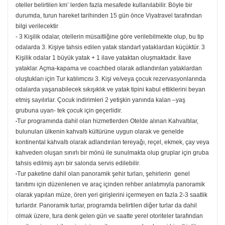
oteller belirtilen km’ lerden fazla mesafede kullanılabilir. Böyle bir
durumda, turun hareket tarihinden 15 gün önce Viyatravel tarafından
bilgi verilecektir
- 3 Kişilik odalar, otellerin müsaitliğine göre verilebilmekte olup, bu tip
odalarda 3. Kişiye tahsis edilen yatak standart yataklardan küçüktür. 3
Kişilik odalar 1 büyük yatak + 1 ilave yataktan oluşmaktadır. İlave
yataklar. Açma-kapama ve coachbed olarak adlandırılan yataklardan
oluştukları için Tur katılımcısı 3. Kişi ve/veya çocuk rezervasyonlarında
odalarda yaşanabilecek sıkışıklık ve yatak tipini kabul ettiklerini beyan
etmiş sayılırlar. Çocuk indirimleri 2 yetişkin yanında kalan –yaş
grubuna uyan- tek çocuk için geçerlidir.
-
Tur programında dahil olan hizmetlerden Otelde alınan Kahvaltılar,
bulunulan ülkenin kahvaltı kültürüne uygun olarak ve genelde
kontinental kahvaltı olarak adlandırılan tereyağı, reçel, ekmek, çay veya
kahveden oluşan sınırlı bir mönü ile sunulmakta olup gruplar için gruba
tahsis edilmiş ayrı bir salonda servis edilebilir.
-
Tur paketine dahil olan panoramik şehir turları, şehirlerin genel
tanıtımı için düzenlenen ve araç içinden rehber anlatımıyla panoramik
olarak yapılan müze, ören yeri girişlerini içermeyen en fazla 2-3 saatlik
turlardır. Panoramik turlar, programda belirtilen diğer turlar da dahil
olmak üzere, tura denk gelen gün ve saatte yerel otoriteler tarafından