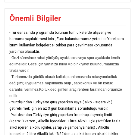
Önemli Bilgiler
- Tur esnasında programda bulunan tüm ülkelerde alışveriş ve
harcama yapılabilmesi için , Euro bulundurmamız yeterlidir.Yerel para
birimi kullanılan bölgelerde Rehber para çevrilmesi konusunda
yardımcı olacaktır.
- Gezi süresince rahat yürüyüş ayakkabısı veya spor ayakkabı tercih
edilmelidir. Gece için yanınıza hırka v.b bir kıyafet bulundurmanızda
fayda vardır.
- Turlarımızda günlük olarak koltuk planlamasında rotasyon(koltuk
değişimi) uygulaması yapılmakta olup , sabit koltuk ve ön koltuk
garantisi verilmez.Koltuk değişimleri araç rehberi tarafından organize
edilir.
- Yurtdışından Türkiye’ye giriş yaparken eşya ( alkol - sigara vb.)
getirebilmek için en az 3 gün konaklama zorunluluğu vardır.
- Yurtdışından Türkiye’ye giriş yaparken freeshop alışveriş limiti :
Sigara: 3 karton
,
Alkollü İçecekler: 1 litre Alkollü içki (%22’den fazla
alkol içeren alkollü içkiler, şarap ve şampanya hariç)
,
Alkollü
İçecekler: 2 litre Alkollü içki (%22’den az alkol içeren alkollü içkiler,