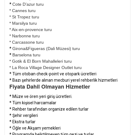
*
Cote D’azur turu
* Cannes turu
* St Tropez turu
* Marsilya turu
* Aix-en-provence turu
* Narbonne turu
* Carcassone turu
*
Girona&Figueras (Dali Müzesi) turu
*
Barselona turu
* Gotik & El Born Mahalleleri turu
* La Roca Village Designer Outlet turu
* Tüm otoban check-point ve otopark ücretleri
* Bazı şehirlerde alınan mecburi yerel rehberlik hizmetleri
Fiyata Dahil Olmayan Hizmetler
*
Müze ve ören yeri giriş ücretleri.
* Tüm kişisel harcamalar
* Rehber tarafından organize edilen turlar
* Şehir vergileri
* Ekstra turlar
* Öğle ve Akşam yemekleri
* Programda belirtilmeyen tüm gezi ve turlar.