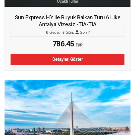
Uçaklı Turlar
Sun Express HY ile Buyuk Balkan Turu 6 Ulke
Antalya Vizesiz -TIA-TIA
6
Gece
,
8
Gün
,
Son
7
786.45
EUR
Detayları Göster