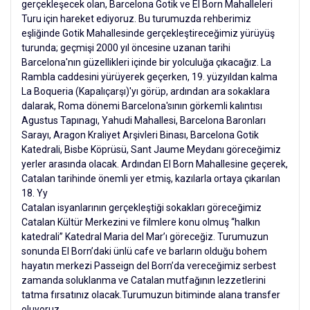
gerçekleşecek olan, Barcelona Gotik ve El Born Mahalleleri
Turu için hareket ediyoruz. Bu turumuzda rehberimiz
eşliğinde Gotik Mahallesinde gerçekleştireceğimiz yürüyüş
turunda; geçmişi 2000 yıl öncesine uzanan tarihi
Barcelona'nın güzellikleri içinde bir yolculuğa çıkacağız. La
Rambla caddesini yürüyerek geçerken, 19. yüzyıldan kalma
La Boqueria (Kapalıçarşı)'yı görüp, ardından ara sokaklara
dalarak, Roma dönemi Barcelona'sının görkemli kalıntısı
Agustus Tapınagı, Yahudi Mahallesi, Barcelona Baronları
Sarayı, Aragon Kraliyet Arşivleri Binası, Barcelona Gotik
Katedrali, Bisbe Köprüsü, Sant Jaume Meydanı göreceğimiz
yerler arasında olacak. Ardından El Born Mahallesine geçerek,
Catalan tarihinde önemli yer etmiş, kazılarla ortaya çıkarılan
18. Yy
Catalan isyanlarının gerçekleştiği sokakları göreceğimiz
Catalan Kültür Merkezini ve filmlere konu olmuş “halkın
katedrali” Katedral Maria del Mar’ı göreceğiz. Turumuzun
sonunda El Born’daki ünlü cafe ve barların olduğu bohem
hayatın merkezi Passeign del Born’da vereceğimiz serbest
zamanda soluklanma ve Catalan mutfağının lezzetlerini
tatma fırsatınız olacak.Turumuzun bitiminde alana transfer
oluyoruz.