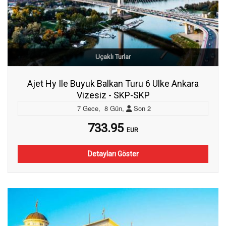
Uçaklı Turlar
Ajet Hy Ile Buyuk Balkan Turu 6 Ulke Ankara
Vizesiz - SKP-SKP
7
Gece
,
8
Gün
,
Son
2
733.95
EUR
Detayları Göster