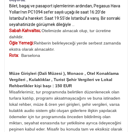
Bilet, bagaj ve pasaport işlemlerinin ardından, Pegasus Hava
Yolları’nın PC1094 sefer sayılı uçağı ile saat 16:20’de
İstanbul’a hareket. Saat 19:55’de İstanbul’a varış. Bir sonraki
seyahatinizde görüşmek dileğiyle …
Sabah Kahvaltısı;
Otelimizde alınacak olup, tur ücretine
dahildir.
Öğle Yemeği:
Rehberin belirleyeceği yerde serbest zamanda
ekstra olarak alınacaktır.
Rota:
Barselona
Müze Girişleri (Dali Müzesi ), Monaco , Otel Konaklama
Vergileri , Kulaklıklar , Turist Şehir Vergileri ve Lokal
Rehberlikler kişi başı : 150 EUR
Misafirlerimiz, tur programında belirtilen düzenlenecek olan
turlara katılıp, programı aksatmayacağını ve buna istinaden
lokal rehber, müze & ören yeri girişleri, şehir vergileri, varsa
kulaklık audio sistem gibi oluşan giderlere ilişkin yapılacak
ödemeler için tur programında önceden bildirilmiş olan
miktarı, seyahat esnasında tur yetkilisine ayrıca ödeyeceğini
peşinen kabul eder. Misafir bu konuda tam ve eksiksiz olarak