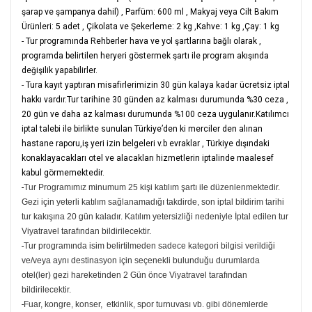
şarap ve şampanya dahil)
,
Parfüm: 600 ml
,
Makyaj veya Cilt Bakım
Ürünleri: 5 adet
,
Çikolata ve Şekerleme: 2 kg
,
Kahve: 1 kg
,
Çay: 1 kg
- Tur programında Rehberler hava ve yol şartlarına bağlı olarak ,
programda belirtilen heryeri göstermek şartı ile program akışında
değişilik yapabilirler.
- Tura kayıt yaptıran misafirlerimizin 30 gün kalaya kadar ücretsiz iptal
hakkı vardır.Tur tarihine 30 günden az kalması durumunda %30 ceza ,
20 gün ve daha az kalması durumunda %100 ceza uygulanır.Katılımcı
iptal talebi ile birlikte sunulan Türkiye’den ki merciler den alınan
hastane raporu,iş yeri izin belgeleri v.b evraklar , Türkiye dışındaki
konaklayacakları otel ve alacakları hizmetlerin iptalinde maalesef
kabul görmemektedir.
-
Tur Programımız minumum 25 kişi katılım şartı ile düzenlenmektedir.
Gezi için yeterli katılım sağlanamadığı takdirde, son iptal bildirim tarihi
tur kakışına 20 gün kaladır. Katılım yetersizliği nedeniyle İptal edilen tur
Viyatravel tarafından bildirilecektir.
-
Tur programında isim belirtilmeden sadece kategori bilgisi verildiği
ve/veya aynı destinasyon için seçenekli bulunduğu durumlarda
otel(ler) gezi hareketinden 2 Gün önce Viyatravel tarafından
bildirilecektir.
-
Fuar, kongre, konser, etkinlik, spor turnuvası vb. gibi dönemlerde