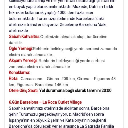
koleksiyonuna sahip ve her yerini Dali tasarladığı için Dali’nin
en büyük yapıtı olarak anılmaktadır. Müzede, Dali ‘nin farklı
teknikler kullanarak yaptığı 4000 den fazla eser
bulunmaktadır. Turumuzun bitiminde Barcelona ‘daki
otelimize transfer oluyoruz. Geceleme Barcelona ‘daki
otelimizde.
Sabah Kahvaltısı;
Otelimizde alınacak olup, tur ücretine
dahildir.
Öğle Yemeği:
Rehberin belirleyeceği yerde serbest zamanda
ekstra olarak alınacaktır.
Akşam Yemeği:
Rehberin belirleyeceği yerde serbest
zamanda ekstra olarak alınacaktır.
Konaklama:
Rota:
Carcassone – Girona 209 km, Girona – Figueras 48
km, Figueras- Barselona 146 km
Otele Giriş Saati;
Yol durumuna bağlı olarak tahmini 20:00
6.Gün Barselona – La Roca Outlet Village
Sabah kahvaltımızı otelimizde aldıktan sonra, Barcelona
Şehir Turumuzu gerçekleştiriyoruz. Madrid’den sonra
İspanya’nın en büyük 2.şehri ve Katalonya’nın başkenti
Barcelona’da görülecek yerler arasında La Sagrada Familia