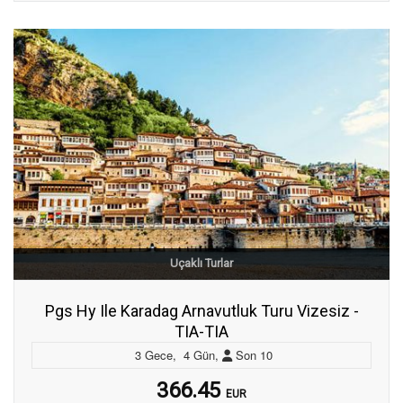
Uçaklı Turlar
Pgs Hy Ile Karadag Arnavutluk Turu Vizesiz -
TIA-TIA
3
Gece
,
4
Gün
,
Son
10
366.45
EUR