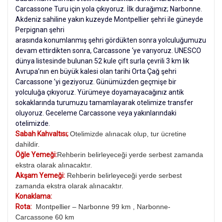
Carcassone Turu için yola çıkıyoruz. İlk durağımız; Narbonne.
Akdeniz sahiline yakın kuzeyde Montpellier şehri ile güneyde
Perpignan şehri
arasında konumlanmış şehri gördükten sonra yolculuğumuzu
devam ettirdikten sonra, Carcassone ‘ye varıyoruz. UNESCO
dünya listesinde bulunan 52 kule çift surla çevrili 3 km lik
Avrupa’nın en büyük kalesi olan tarihi Orta Çağ şehri
Carcassone ’yi geziyoruz. Günümüzden geçmişe bir
yolculuğa çıkıyoruz. Yürümeye doyamayacağınız antik
sokaklarında turumuzu tamamlayarak otelimize transfer
oluyoruz. Geceleme Carcassone veya yakınlarındaki
otelimizde.
Sabah Kahvaltısı;
Otelimizde alınacak olup, tur ücretine
dahildir.
Öğle Yemeği:
Rehberin belirleyeceği yerde serbest zamanda
ekstra olarak alınacaktır.
Akşam Yemeği:
Rehberin belirleyeceği yerde serbest
zamanda ekstra olarak alınacaktır.
Konaklama:
Rota:
Montpellier – Narbonne 99 km , Narbonne-
Carcassone 60 km