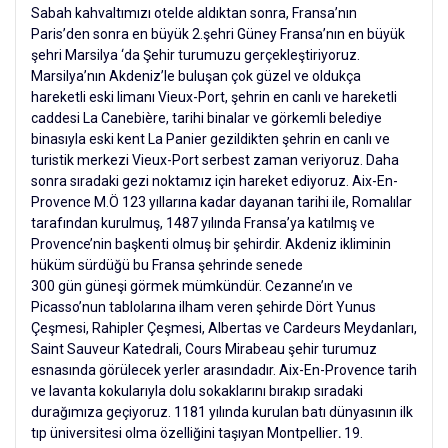
Sabah kahvaltımızı otelde aldıktan sonra, Fransa’nın
Paris’den sonra en büyük 2.şehri Güney Fransa’nın en büyük
şehri Marsilya ‘da Şehir turumuzu gerçekleştiriyoruz.
Marsilya’nın Akdeniz’le buluşan çok güzel ve oldukça
hareketli eski limanı Vieux-Port, şehrin en canlı ve hareketli
caddesi La Canebière, tarihi binalar ve görkemli belediye
binasıyla eski kent La Panier gezildikten şehrin en canlı ve
turistik merkezi Vieux-Port serbest zaman veriyoruz. Daha
sonra sıradaki gezi noktamız için hareket ediyoruz. Aix-En-
Provence
M.Ö 123 yıllarına kadar dayanan tarihi ile, Romalılar
tarafından kurulmuş, 1487 yılında Fransa’ya katılmış ve
Provence’nin başkenti olmuş bir şehirdir. Akdeniz ikliminin
hüküm sürdüğü bu Fransa şehrinde senede
300 gün güneşi görmek mümkündür. Cezanne’ın ve
Picasso’nun tablolarına ilham veren şehirde Dört Yunus
Çeşmesi, Rahipler Çeşmesi, Albertas ve Cardeurs Meydanları,
Saint Sauveur Katedrali, Cours Mirabeau şehir turumuz
esnasında görülecek yerler arasındadır. Aix-En-Provence tarih
ve lavanta kokularıyla dolu sokaklarını bırakıp sıradaki
durağımıza geçiyoruz. 1181 yılında kurulan batı dünyasının ilk
tıp üniversitesi olma özelliğini taşıyan Montpellier
.
19.