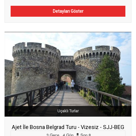
Detayları Göster
Uçaklı Turlar
Ajet İle Bosna Belgrad Turu - Vizesiz - SJJ-BEG
3
Gece
,
4
Gün
,
Son
8