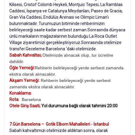
Kilisesi, Cristof Colomb Heykeli, Montjuic Tepesi, La Ramblas
Caddesi, İspanya ve Catalunya Meydanları, Paseo de Gracia,
Gran Via Caddesi, Endülüs Arenası ve Olimpic Liman’ı
bulunmaktadır. Turumuzun bitiminde rehberimizin
belirleyeceği saate kadar serbest zaman.Sonrasnda dünyaca
ünlü markaların mağazalarının bulunduğu La Roca Outlet
Village ziyaretimizi gerçekleştiriyoruz.Sonrasında otelimize
transfer.Geceleme Barcelona ‘daki otelimizde.
Sabah Kahvaltısı;
Otelimizde alınacak olup, tur ücretine
dahildir.
Öğle Yemeği:
Rehberin belirleyeceği yerde serbest zamanda
ekstra olarak alınacaktır.
Akşam Yemeği:
Rehberin belirleyeceği yerde serbest
zamanda ekstra olarak alınacaktır.
Konaklama:
Rota:
Barselona
Otele Giriş Saati;
Yol durumuna bağlı olarak tahmini 20:00
7.Gün Barselona – Gotik Elborn Mahalleleri - İstanbul
Sabah kahvaltımızı otelimizde aldıktan sonra, olarak