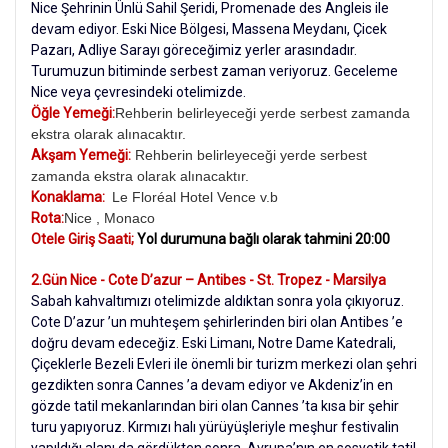
Nice Şehrinin Ünlü Sahil Şeridi, Promenade des Angleis ile
devam ediyor. Eski Nice Bölgesi, Massena Meydanı, Çicek
Pazarı, Adliye Sarayı göreceğimiz yerler arasındadır.
Turumuzun bitiminde serbest zaman veriyoruz. Geceleme
Nice veya çevresindeki otelimizde.
Öğle Yemeği:
Rehberin belirleyeceği yerde serbest zamanda
ekstra olarak alınacaktır.
Akşam Yemeği:
Rehberin belirleyeceği yerde serbest
zamanda ekstra olarak alınacaktır.
Konaklama:
Le Floréal Hotel Vence v.b
Rota:
Nice , Monaco
Otele Giriş Saati;
Yol durumuna bağlı olarak tahmini 20:00
2.Gün Nice - Cote D’azur – Antibes - St. Tropez - Marsilya
Sabah kahvaltımızı otelimizde aldıktan sonra yola çıkıyoruz.
Cote D’azur ’un muhteşem şehirlerinden biri olan Antibes ’e
doğru devam edeceğiz. Eski Limanı, Notre Dame Katedrali,
Çiçeklerle Bezeli Evleri ile önemli bir turizm merkezi olan şehri
gezdikten sonra Cannes ’a devam ediyor ve Akdeniz’in en
gözde tatil mekanlarından biri olan Cannes ’ta kısa bir şehir
turu yapıyoruz. Kırmızı halı yürüyüşleriyle meşhur festivalin