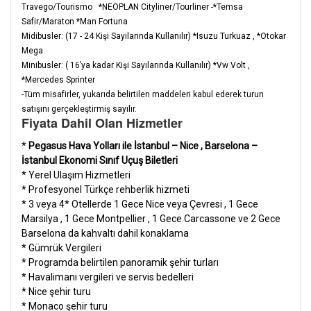
Travego/Tourismo *NEOPLAN Cityliner/Tourliner -*Temsa
Safir/Maraton *Man Fortuna
Midibusler: (17 - 24 Kişi Sayılarında Kullanılır) *Isuzu Turkuaz , *Otokar
Mega
Minibusler: ( 16’ya kadar Kişi Sayılarında Kullanılır) *Vw Volt ,
*Mercedes Sprinter
-Tüm misafirler, yukarıda belirtilen maddeleri kabul ederek turun
satışını gerçekleştirmiş sayılır.
Fiyata Dahil Olan Hizmetler
*
Pegasus Hava Yolları ile İstanbul – Nice , Barselona –
İstanbul Ekonomi Sınıf Uçuş Biletleri
* Yerel Ulaşım Hizmetleri
* Profesyonel Türkçe rehberlik hizmeti
* 3 veya 4* Otellerde 1 Gece Nice veya Çevresi , 1 Gece
Marsilya , 1 Gece Montpellier , 1 Gece Carcassone ve 2 Gece
Barselona da kahvaltı dahil konaklama
* Gümrük Vergileri
* Programda belirtilen panoramik şehir turları
* Havalimanı vergileri ve servis bedelleri
* Nice şehir turu
* Monaco şehir turu