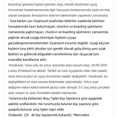
boarding işlemleri kişisel işlemler olup, misafir tarafından uçuş
öncesinde havalimanlarında ilgili havayolu kontuarlarında yada on-line
olarak havayolu firmalarının internet sitelerinden yapılması zorunludur.
- Tura katılım için Viyatravel tarafından bildirilen saatlerde belirtilen
havaalanında hazır bulunmayan, check-in ve boarding işlemlerini
zamanında yaptırmayan, check-in ve boarding işlemlerini zamanında
yaptıran ancak uçağa binmeyen kişilerin uçuşu
gerçekleştirememelerinden Viyatravel sorumlu değildir. Uçağı kaçıran
kişilerin tura dahil olmaları için gerekli olacak gidiş-dönüş yeni uçak
biletleri ve gidilecek bölgedeki transferlerine dair oluşacak tüm
masraflar kendilerine aittir.
-
Viyatravel, hava yolu ile yolcu arasında aracı kurum olup, 28.09.1955
Lahey Protokolü’ne tabidir. Tarifeli ve özel uçuşlarda rötar riski olabilir
veya mevcut gezi ve uçuş öncesinde saatler değişebilir. Viyatravel, bu
değişiklikleri en kısa sürede bildirmekle yükümlüdür. Yolcu saat
değişme riskini kabul ederek geziyi satın almıştır. 0-2 yaş arası çocuklar
alan vergisi ve alan hizmetleri bedeli ödemezler.
-Turlarımızda Kullanılan Araç Tipleri Kişi Sayılarına göre aşağıdaki
şekilde sınıflandırılır. Her turumuzda bulunan kişi sayısına göre
aşağıda bulunan araç tipleri tayin edilir.
Otobüsler: (25 - 46 Kişi Sayılarında Kullanılır) *Mercedes