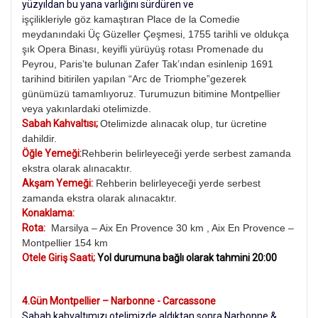
yüzyıldan bu yana varlığını sürdüren ve
işçilikleriyle göz kamaştıran Place de la Comedie
meydanındaki Üç Güzeller Çeşmesi, 1755 tarihli ve oldukça
şık Opera Binası, keyifli yürüyüş rotası Promenade du
Peyrou, Paris’te bulunan Zafer Tak’ından esinlenip 1691
tarihind bitirilen yapılan “Arc de Triomphe”gezerek
günümüzü tamamlıyoruz. Turumuzun bitimine Montpellier
veya yakınlardaki otelimizde.
Sabah Kahvaltısı;
Otelimizde alınacak olup, tur ücretine
dahildir.
Öğle Yemeği:
Rehberin belirleyeceği yerde serbest zamanda
ekstra olarak alınacaktır.
Akşam Yemeği:
Rehberin belirleyeceği yerde serbest
zamanda ekstra olarak alınacaktır.
Konaklama:
Rota:
Marsilya – Aix En Provence 30 km , Aix En Provence –
Montpellier 154 km
Otele Giriş Saati;
Yol durumuna bağlı olarak tahmini 20:00
4
.
Gün
Montpellier – Narbonne - Carcassone
Sabah kahvaltımızı otelimizde aldıktan sonra Narbonne &