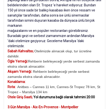
yapıldığı alanı da gördükten sonra, Avrupa’nın en sosyetik tatil
beldelerinden olan St. Tropez ’e hareket ediyoruz. Bundan
150 yıl önce sade bir balıkçı kasabası iken önce ressam ve
sanatçılar tarafından, daha sonra ise ünlü sinemacılar
tarafından ismini duyuran kasaba da dünyaca ünlü birçok
markanın
mağazalarını ve en popüler restoranları görebilirsiniz.
Buradaki gezi ve serbest zamanımızın ardından Marsilya
‘daki otelimize geçiyoruz. Geceleme Marsilya ‘daki
otelimizde.
Sabah Kahvaltısı;
Otelimizde alınacak olup, tur ücretine
dahildir.
Öğle Yemeği:
Rehberin belirleyeceği yerde serbest zamanda
ekstra olarak alınacaktır.
Akşam Yemeği:
Rehberin belirleyeceği yerde serbest
zamanda ekstra olarak alınacaktır.
Konaklama:
Rota:
Anitbes – Cannes 11 km, Cannes-St Tropez 78 km, St
Tropez – Marsilya 134 km
Otele Giriş Saati;
Yol durumuna bağlı olarak tahmini 20:00
3.Gün Marsilya - Aix-En-Provence - Montpellier