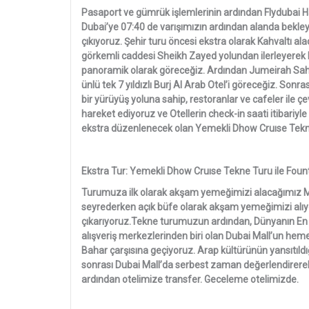
Pasaport ve gümrük işlemlerinin ardından Flydubai Ha
Dubai’ye 07:40 de varışımızın ardından alanda bekle
çıkıyoruz. Şehir turu öncesi ekstra olarak Kahvaltı ala
görkemli caddesi Sheikh Zayed yolundan ilerleyerek E
panoramik olarak göreceğiz. Ardından Jumeirah Sah
ünlü tek 7 yıldızlı Burj Al Arab Otel’i göreceğiz. So
bir yürüyüş yoluna sahip, restoranlar ve cafeler ile ç
hareket ediyoruz ve Otellerin check-in saati itibariyl
ekstra düzenlenecek olan Yemekli Dhow Cruıse Tekne T
Ekstra Tur: Yemekli Dhow Cruıse Tekne Turu ile Fount
Turumuza ilk olarak akşam yemeğimizi alacağımız M
seyrederken açık büfe olarak akşam yemeğimizi alı
çıkarıyoruz.Tekne turumuzun ardından, Dünyanın En 
alışveriş merkezlerinden biri olan Dubai Mall’un heme
Bahar çarşısına geçiyoruz. Arap kültürünün yansıtıldığı
sonrası Dubai Mall’da serbest zaman değerlendirerek al
ardından otelimize transfer. Geceleme otelimizde.