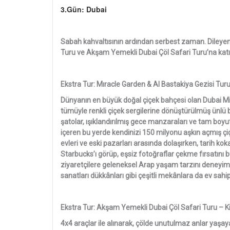
3.Gün: Dubai
Sabah kahvaltısının ardından serbest zaman. Dileyen
Turu ve Akşam Yemekli Dubai Çöl Safari Turu’na katıl
Ekstra Tur: Mıracle Garden & Al Bastakiya Gezisi Turu 
Dünyanın en büyük doğal çiçek bahçesi olan Dubai Mir
tümüyle renkli çiçek sergilerine dönüştürülmüş ünlü bi
şatolar, ışıklandırılmış gece manzaraları ve tam boyut
içeren bu yerde kendinizi 150 milyonu aşkın açmış çiçe
evleri ve eski pazarları arasında dolaşırken, tarih kok
Starbucks’ı görüp, eşsiz fotoğraflar çekme fırsatını
ziyaretçilere geleneksel Arap yaşam tarzını deneyiml
sanatları dükkânları gibi çeşitli mekânlara da ev sahi
Ekstra Tur: Akşam Yemekli Dubai Çöl Safari Turu – Ki
4x4 araçlar ile alınarak, çölde unutulmaz anlar yaşayab