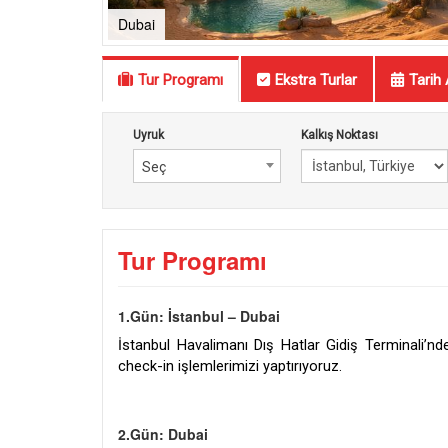
Dubai
Tur Programı
Ekstra Turlar
Tarih 
Uyruk
Kalkış Noktası
Seç
Tur Programı
1.Gün: İstanbul – Dubai
İstanbul Havalimanı Dış Hatlar Gidiş Terminali’n
check-in işlemlerimizi yaptırıyoruz.
2.Gün: Dubai