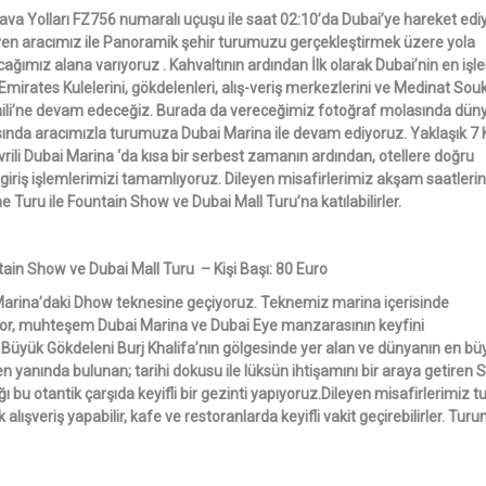
va Yolları FZ756 numaralı uçuşu ile saat 02:10’da Dubai’ye hareket edi
yen aracımız ile Panoramik şehir turumuzu gerçekleştirmek üzere yola
cağımız alana varıyoruz . Kahvaltının ardından İlk olarak Dubai’nin en işl
mirates Kulelerini, gökdelenleri, alış-veriş merkezlerini ve Medinat Sou
ili’ne devam edeceğiz. Burada da vereceğimiz fotoğraf molasında dün
nrasında aracımızla turumuza Dubai Marina ile devam ediyoruz. Yaklaşık 7 
evrili Dubai Marina ‘da kısa bir serbest zamanın ardından, otellere doğru
e giriş işlemlerimizi tamamlıyoruz. Dileyen misafirlerimiz akşam saatleri
uru ile Fountain Show ve Dubai Mall Turu’na katılabilirler.
ain Show ve Dubai Mall Turu – Kişi Başı: 80 Euro
arina’daki Dhow teknesine geçiyoruz. Teknemiz marina içerisinde
yor, muhteşem Dubai Marina ve Dubai Eye manzarasının keyfini
Büyük Gökdeleni Burj Khalifa’nın gölgesinde yer alan ve dünyanın en bü
n yanında bulunan; tarihi dokusu ile lüksün ihtişamını bir araya getiren 
 bu otantik çarşıda keyifli bir gezinti yapıyoruz.Dileyen misafirlerimiz t
ışveriş yapabilir, kafe ve restoranlarda keyifli vakit geçirebilirler. Tu