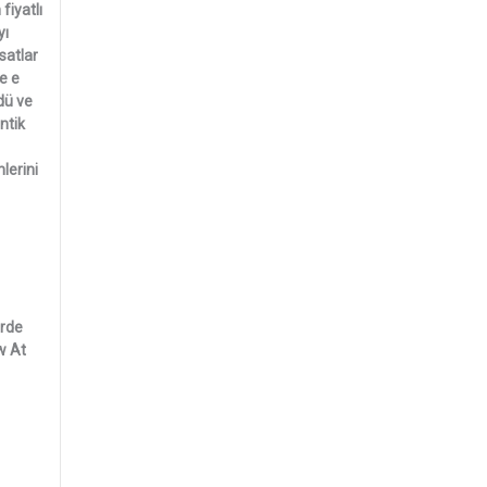
fiyatlı
yı
satlar
e e
dü ve
ntik
lerini
erde
w At