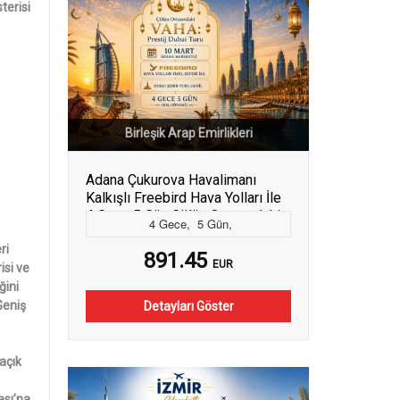
terisi
Birleşik Arap Emirlikleri
Adana Çukurova Havalimanı
Kalkışlı Freebird Hava Yolları İle
4 Gece 5 Gün Çölün Ortasındaki
4
Gece
,
5
Gün
,
Vaha: Prestij Dubai Turu Dubai
ri
Şehir Turu Dahil (Kış Dönemi)
891.45
EUR
isi ve
(723)
ğini
Geniş
Detayları Göster
açık
ası’na