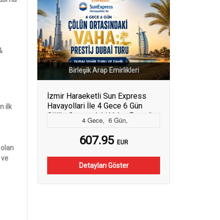
&
Birleşik Arap Emirlikleri
İzmir Haraeketli Sun Express
Havayollari İle 4 Gece 6 Gün
 ilk
Çölün Ortasındaki Vaha: Prestij
4
Gece
,
6
Gün
,
Dubai Turu Dubai Şehir Turu Dahil
(Kış Dönemi) (495)
607.95
EUR
 olan
 ve
Detayları Göster