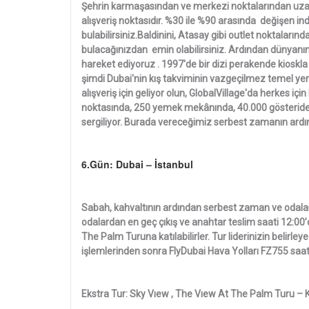
Şehrin karmaşasından ve merkezi noktalarından uzakta
alışveriş noktasıdır. %30 ile %90 arasında değişen i
bulabilirsiniz.Baldinini, Atasay gibi outlet noktalar
bulacağınızdan emin olabilirsiniz. Ardından dünyanın 
hareket ediyoruz . 1997'de bir dizi perakende kioskla
şimdi Dubai'nin kış takviminin vazgeçilmez temel yerl
alışveriş için geliyor olun, GlobalVillage'da herkes için
noktasında, 250 yemek mekânında, 40.000 gösteride v
sergiliyor. Burada vereceğimiz serbest zamanın ardı
6.Gün: Dubai – İstanbul
Sabah, kahvaltının ardından serbest zaman ve odaları
odalardan en geç çıkış ve anahtar teslim saati 12:00’
The Palm Turuna katılabilirler. Tur liderinizin belirl
işlemlerinden sonra FlyDubai Hava Yolları FZ755 saat 
Ekstra Tur: Sky Vıew , The Vıew At The Palm Turu – Ki