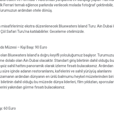
k Ferrari temalı eğlence parkında verilecek molada fotoğraf çektirebilir,
. Turumuzun ardından otele dönüş.
 misafirlerimiz ekstra düzenlenecek Bluewaters Island Turu: Ain Dubai 
Safari Turu’na katılabilirler. Geceleme otelimizde.
s Müzesi – Kişi Başı: 90 Euro
 olan Bluewaters Island’a doğru keyifli yolculuğumuz başlıyor. Turumuzun
olabı olan Ain Dubai olacaktır. Standart giriş biletinin dahil olduğu bu
şsiz sahil hattını panoramik olarak izleme fırsatı bulacaksınız. Ardından
 süre içinde adanın restoranlarını, kafelerini ve sahil yürüyüş alanlarını
rbest zamanın ardından dünyanın en ünlü balmumu heykel müzelerinden biri
iletinin dahil olduğu bu müzede dünya liderleri, film yıldızları, sporcular
rini yakından görme fırsatı bulacaksınız.
şı: 60 Euro