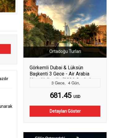
Ortadoğu Turları
Görkemli Dubai & Lüksün
Başkenti 3 Gece - Air Arabia
azdır
Hava Yolları ile (2026 Sonbahar -
3
Gece
,
4
Gün
,
Kış Dönemi) - SAW Hareket
681.45
USD
unarak
Detayları Göster