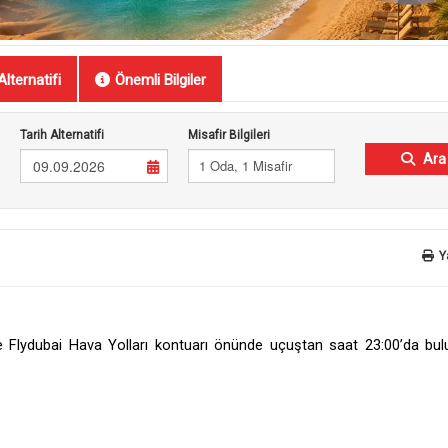
Alternatifi
Önemli Bilgiler
Tarih Alternatifi
Misafir Bilgileri
Ara
09.09.2026
1 Oda, 1 Misafir
Y
de Flydubai Hava Yolları kontuarı önünde uçuştan saat 23:00’da bul