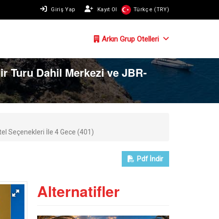
Giriş Yap
Kayıt Ol
Türkçe (TRY)
Arkın Grup Otelleri
ir Turu Dahil Merkezi ve JBR-
el Seçenekleri İle 4 Gece (401)
Pdf
İndir
Alternatifler