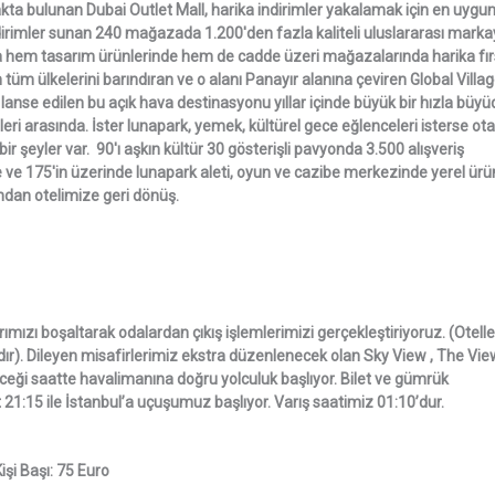
 bulunan Dubai Outlet Mall, harika indirimler yakalamak için en uygun 
ndirimler sunan 240 mağazada 1.200'den fazla kaliteli uluslararası marka
ında hem tasarım ürünlerinde hem de cadde üzeri mağazalarında harika fır
tüm ülkelerini barındıran ve o alanı Panayır alanına çeviren Global Villag
 lanse edilen bu açık hava destinasyonu yıllar içinde büyük bir hızla büyü
eri arasında. İster lunapark, yemek, kültürel gece eğlenceleri isterse ota
 bir şeyler var. 90'ı aşkın kültür 30 gösterişli pavyonda 3.500 alışveriş
e 175'in üzerinde lunapark aleti, oyun ve cazibe merkezinde yerel ürün
ndan otelimize geri dönüş.
mızı boşaltarak odalardan çıkış işlemlerimizi gerçekleştiriyoruz. (Otell
dır). Dileyen misafirlerimiz ekstra düzenlenecek olan Sky View , The Vie
eyeceği saatte havalimanına doğru yolculuk başlıyor. Bilet ve gümrük
21:15 ile İstanbul’a uçuşumuz başlıyor. Varış saatimiz 01:10’dur.
şi Başı: 75 Euro