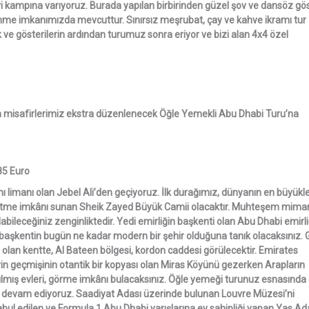
i kampına varıyoruz. Burada yapılan birbirinden güzel şov ve dansöz gös
nme imkanımızda mevcuttur. Sınırsız meşrubat, çay ve kahve ikramı tur
k ve gösterilerin ardından turumuz sonra eriyor ve bizi alan 4x4 özel
n misafirlerimiz ekstra düzenlenecek Öğle Yemekli Abu Dhabi Turu’na
85 Euro
 limanı olan Jebel Ali’den geçiyoruz. İlk durağımız, dünyanın en büyükle
t etme imkânı sunan Sheik Zayed Büyük Camii olacaktır. Muhteşem mimar
bileceğiniz zenginliktedir. Yedi emirliğin başkenti olan Abu Dhabi emirli
 başkentin bugün ne kadar modern bir şehir olduğuna tanık olacaksınız. 
ri olan kentte, Al Bateen bölgesi, kordon caddesi görülecektir. Emirates
in geçmişinin otantik bir kopyası olan Miras Köyünü gezerken Arapların
ılmış evleri, görme imkânı bulacaksınız. Öğle yemeği turunuz esnasında 
 devam ediyoruz. Saadiyat Adası üzerinde bulunan Louvre Müzesi’ni
ul edilen ve Formula 1 Abu Dhabi yarışlarına ev sahipliği yapan Yas Ad