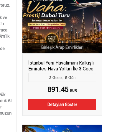
yoruz.
ek ve
k’u
yaca
Km’lik
Birleşik Arap Emirlikleri
nde
İstanbul Yeni Havalimanı Kalkışlı
Emirates Hava Yolları İle 3 Gece
5 Gün Çölün Ortasındaki Vaha:
3
Gece
,
5
Gün
,
Prestij Dubai Turu Dubai Şehir
Turu ve Yılbaşı Galası Dahil (486)
891.45
EUR
yük
Souk Al
Detayları Göster
ur
rumuzun