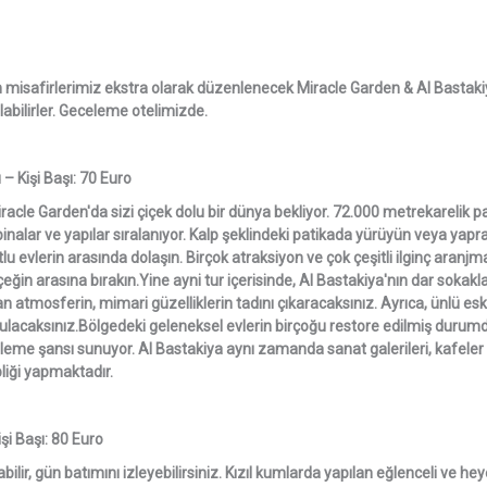
 misafirlerimiz ekstra olarak düzenlenecek Miracle Garden & Al Bastak
abilirler. Geceleme otelimizde.
– Kişi Başı: 70 Euro
acle Garden'da sizi çiçek dolu bir dünya bekliyor. 72.000 metrekarelik p
nalar ve yapılar sıralanıyor. Kalp şeklindeki patikada yürüyün veya yapra
lu evlerin arasında dolaşın. Birçok atraksiyon ve çok çeşitli ilginç aranjm
ğin arasına bırakın.Yine ayni tur içerisinde, Al Bastakiya'nın dar sokaklar
an atmosferin, mimari güzelliklerin tadını çıkaracaksınız. Ayrıca, ünlü esk
 bulacaksınız.Bölgedeki geleneksel evlerin birçoğu restore edilmiş durum
eme şansı sunuyor. Al Bastakiya aynı zamanda sanat galerileri, kafeler 
pliği yapmaktadır.
şi Başı: 80 Euro
ilir, gün batımını izleyebilirsiniz. Kızıl kumlarda yapılan eğlenceli ve he