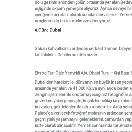
dolu gezinin ardından çölün ortasında yer alan Bedev
eşliğinde akşam yemeğini alıyoruz. Ayrıca deveye bi
içeriğinde ücretsiz olarak sunulan servislerdir. Yeme
araçlarımızla tekrar otelimize dönüyoruz.
4.Gün: Dubai
Sabah kahvaltısının ardından serbest zaman. Dileye
katılabilirler. Geceleme otelimizde.
Ekstra Tur: Öğle Yemekli Abu Dhabi Turu – Kişi Başı: 
Dubai’den hareket ile, dünyanın en büyük insan yapımı
arasında yer alan ve 41.000 Kişiye aynı anda ibade
zengin işlemeleri ile unutamayacağınız fotoğraflar ala
gezerken yakın geçmişte, küçük bir balıkçı köyü olan
bulvarları, gökdelenleri ile ultra modern bir Arap şeh
Palace’da verilecek fotoğraf molasının ardından şehr
geçmişteki yaşamlarını, geleneklerini, çamurdan yap
büfe olarak alınacaktır. Yemek sonrasında turumuza
panoramik olarak görerek, eğlence merkezi olarak kab