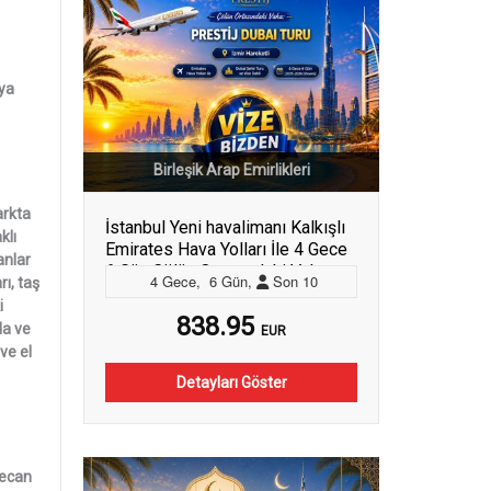
iya
Birleşik Arap Emirlikleri
arkta
İstanbul Yeni havalimanı Kalkışlı
klı
Emirates Hava Yolları İle 4 Gece
anlar
6 Gün Çölün Ortasındaki Vaha:
4
Gece
,
6
Gün
,
Son
10
ı, taş
Prestij Dubai Turu Dubai Şehir
i
Turu ve Vize Bizden (541)
838.95
da ve
EUR
ve el
Detayları Göster
yecan