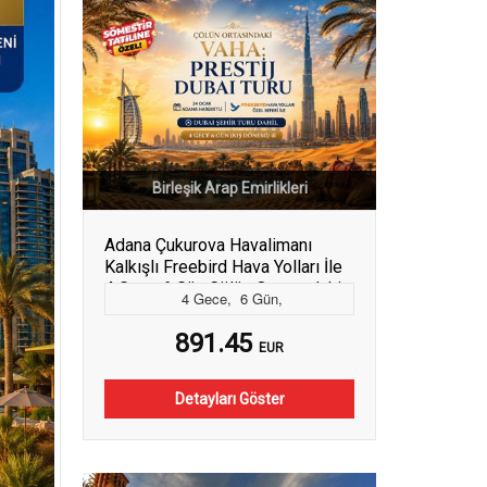
Birleşik Arap Emirlikleri
Adana Çukurova Havalimanı
Kalkışlı Freebird Hava Yolları İle
4 Gece 6 Gün Çölün Ortasındaki
4
Gece
,
6
Gün
,
Vaha: Prestij Dubai Turu Dubai
Şehir Turu Dahil Dubai Şehir Turu
891.45
EUR
Dahil (706)
Detayları Göster