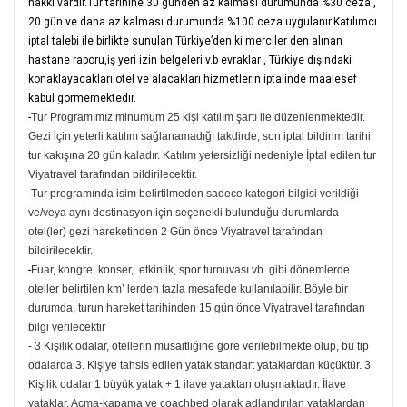
hakkı vardır.Tur tarihine 30 günden az kalması durumunda %30 ceza ,
20 gün ve daha az kalması durumunda %100 ceza uygulanır.Katılımcı
iptal talebi ile birlikte sunulan Türkiye’den ki merciler den alınan
hastane raporu,iş yeri izin belgeleri v.b evraklar , Türkiye dışındaki
konaklayacakları otel ve alacakları hizmetlerin iptalinde maalesef
kabul görmemektedir.
-
Tur Programımız minumum 25 kişi katılım şartı ile düzenlenmektedir.
Gezi için yeterli katılım sağlanamadığı takdirde, son iptal bildirim tarihi
tur kakışına 20 gün kaladır. Katılım yetersizliği nedeniyle İptal edilen tur
Viyatravel tarafından bildirilecektir.
-
Tur programında isim belirtilmeden sadece kategori bilgisi verildiği
ve/veya aynı destinasyon için seçenekli bulunduğu durumlarda
otel(ler) gezi hareketinden 2 Gün önce Viyatravel tarafından
bildirilecektir.
-
Fuar, kongre, konser, etkinlik, spor turnuvası vb. gibi dönemlerde
oteller belirtilen km’ lerden fazla mesafede kullanılabilir. Böyle bir
durumda, turun hareket tarihinden 15 gün önce Viyatravel tarafından
bilgi verilecektir
- 3 Kişilik odalar, otellerin müsaitliğine göre verilebilmekte olup, bu tip
odalarda 3. Kişiye tahsis edilen yatak standart yataklardan küçüktür. 3
Kişilik odalar 1 büyük yatak + 1 ilave yataktan oluşmaktadır. İlave
yataklar. Açma-kapama ve coachbed olarak adlandırılan yataklardan