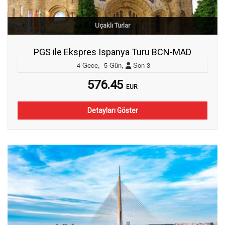
Uçaklı Turlar
PGS ile Ekspres Ispanya Turu BCN-MAD
4
Gece
,
5
Gün
,
Son
3
576.45
EUR
Detayları Göster