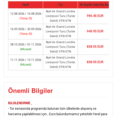
Tarih
Tur
İki Kişilik Oda Kişi Başı
Ajet ile Grand Londra
12.08.2026 / 16.08.2026
996.45 EUR
Liverpool Turu (Turlar
(
Talep Et
)
Dahil) STN-STN
Ajet ile Grand Londra
16.09.2026 / 20.09.2026
943.95 EUR
Liverpool Turu (Turlar
(
Talep Et
)
Dahil) STN-STN
Ajet ile Grand Londra
28.10.2026 / 01.11.2026
838.95 EUR
Liverpool Turu (Turlar
(
Müsait
)
Dahil) STN-STN
Ajet ile Grand Londra
11.11.2026 / 15.11.2026
838.95 EUR
Liverpool Turu (Turlar
(
Müsait
)
Dahil) STN-STN
Önemli Bilgiler
BILGILENDIRME
,
- Tur esnasında programda bulunan tüm ülkelerde alışveriş ve
harcama yapılabilmesi için , Euro bulundurmamız yeterlidir.Yerel para