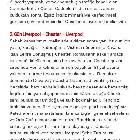
Alışveriş yapmak, yemek yemek için trafiğe kapalı olan
Cornmarket ve Queen Caddeleri ‘nde serbest zaman
bulduktan sonra, Eşsiz İngiliz mimarisiyle keşfedilmesi
gereken şehirlerden biridir. Geceleme Liverpool otelimizde
2.⁠
⁠⁠Gün Liverpool – Chester – Liverpool
Sabah kahvaltımızı otelimizde aldıktan sonra yeni bir gün için
yola çıkacağız. İlk durağımız Victoria döneminde Kasaba
‘dan Şehre Dönüşmüş Chester. Romalıların askeri amaçlı
kullandığı küçük ama şirin bir kasaba olan Chester gezisi
sırasında Roma kalıntılarının en büyük amfi tiyatrosunu
yakından görme fırsatına sahip olacaksınız. Romalılar
döneminde Deva veya Castra Devana adı verilmiş surlar
içerisinde, bazı cepheleri siyah- beyaz desenlerle bezenmiş;
İngiltere’nin yarı ahşap mimarisinin hâkim olduğu Chester
şehri buram buram doğa ve tarih kokmaktadır. Kendinizi
tarihi bir zaman tüneli içerisinde geziyor gibi hissedeceğiniz;
Katedrallerin, manastırların, kırmızı tuğlalı geleneksel evlerin
ve Orta Çağ mimarisinin en güzel örneklerinin arasında
bulacağınız eşsiz bir turu tamamlayacağız. Chester
turumuzu bitirdikten sonra Liverpool Şehir Turumuzu
gerçekleştireceğiz. Varışımızın ardından şehir turumuzu