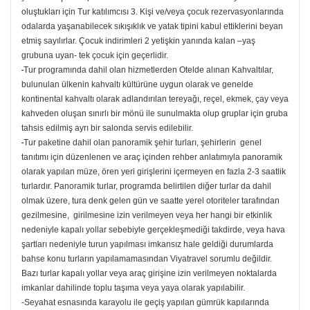
oluştukları için Tur katılımcısı 3. Kişi ve/veya çocuk rezervasyonlarında
odalarda yaşanabilecek sıkışıklık ve yatak tipini kabul ettiklerini beyan
etmiş sayılırlar. Çocuk indirimleri 2 yetişkin yanında kalan –yaş
grubuna uyan- tek çocuk için geçerlidir.
-
Tur programında dahil olan hizmetlerden Otelde alınan Kahvaltılar,
bulunulan ülkenin kahvaltı kültürüne uygun olarak ve genelde
kontinental kahvaltı olarak adlandırılan tereyağı, reçel, ekmek, çay veya
kahveden oluşan sınırlı bir mönü ile sunulmakta olup gruplar için gruba
tahsis edilmiş ayrı bir salonda servis edilebilir.
-
Tur paketine dahil olan panoramik şehir turları, şehirlerin genel
tanıtımı için düzenlenen ve araç içinden rehber anlatımıyla panoramik
olarak yapılan müze, ören yeri girişlerini içermeyen en fazla 2-3 saatlik
turlardır. Panoramik turlar, programda belirtilen diğer turlar da dahil
olmak üzere, tura denk gelen gün ve saatte yerel otoriteler tarafından
gezilmesine, girilmesine izin verilmeyen veya her hangi bir etkinlik
nedeniyle kapalı yollar sebebiyle gerçekleşmediği takdirde, veya hava
şartları nedeniyle turun yapılması imkansız hale geldiği durumlarda
bahse konu turların yapılamamasından Viyatravel sorumlu değildir.
Bazı turlar kapalı yollar veya araç girişine izin verilmeyen noktalarda
imkanlar dahilinde toplu taşıma veya yaya olarak yapılabilir.
-Seyahat esnasında karayolu ile geçiş yapılan gümrük kapılarında