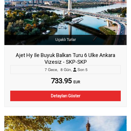
Uçaklı Turlar
Ajet Hy Ile Buyuk Balkan Turu 6 Ulke Ankara
Vizesiz - SKP-SKP
7
Gece
,
8
Gün
,
Son
5
733.95
EUR
Detayları Göster