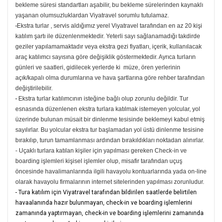
bekleme süresi standartları aşabilir, bu bekleme sürelerinden kaynaklı
yaşanan olumsuzluklardan Viyatravel sorumlu tutulamaz.
-
Ekstra turlar , servis aldığımız yerel Viyatravel tarafından en az 20 kişi
katılım şartı ile düzenlenmektedir. Yeterli sayı sağlanamadığı takdirde
geziler yapılamamaktadır veya ekstra gezi fiyatları, içerik, kullanılacak
araç katılımcı sayısına göre değişiklik göstermektedir. Ayrıca turların
günleri ve saatleri, gidilecek yerlerde ki müze, ören yerlerinin
açık/kapalı olma durumlarına ve hava şartlarına göre rehber tarafından
değiştirilebilir.
-
Ekstra turlar katılımcının isteğine bağlı olup zorunlu değildir. Tur
esnasında düzenlenen ekstra turlara katılmak istemeyen yolcular, yol
üzerinde bulunan müsait bir dinlenme tesisinde beklemeyi kabul etmiş
sayılırlar. Bu yolcular ekstra tur başlamadan yol üstü dinlenme tesisine
bırakılıp, turun tamamlanması ardından bırakıldıkları noktadan alınırlar.
- Uçaklı turlara katılan kişiler için yapılması gereken Check-in ve
boarding işlemleri kişisel işlemler olup, misafir tarafından uçuş
öncesinde havalimanlarında ilgili havayolu kontuarlarında yada on-line
olarak havayolu firmalarının internet sitelerinden yapılması zorunludur.
- Tura katılım için Viyatravel tarafından bildirilen saatlerde belirtilen
havaalanında hazır bulunmayan, check-in ve boarding işlemlerini
zamanında yaptırmayan, check-in ve boarding işlemlerini zamanında