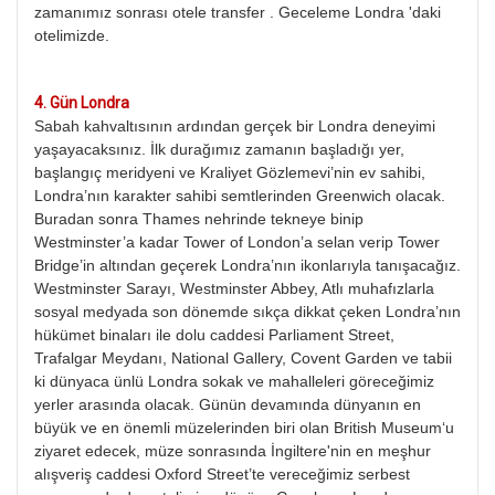
zamanımız sonrası otele transfer . Geceleme Londra 'daki
otelimizde.
4.⁠
⁠⁠Gün Londra
Sabah kahvaltısının ardından gerçek bir Londra deneyimi
yaşayacaksınız. İlk durağımız zamanın başladığı yer,
başlangıç meridyeni ve Kraliyet Gözlemevi’nin ev sahibi,
Londra’nın karakter sahibi semtlerinden Greenwich olacak.
Buradan sonra Thames nehrinde tekneye binip
Westminster’a kadar Tower of London’a selan verip Tower
Bridge’in altından geçerek Londra’nın ikonlarıyla tanışacağız.
Westminster Sarayı, Westminster Abbey, Atlı muhafızlarla
sosyal medyada son dönemde sıkça dikkat çeken Londra’nın
hükümet binaları ile dolu caddesi Parliament Street,
Trafalgar Meydanı, National Gallery, Covent Garden ve tabii
ki dünyaca ünlü Londra sokak ve mahalleleri göreceğimiz
yerler arasında olacak. Günün devamında dünyanın en
büyük ve en önemli müzelerinden biri olan British Museum‘u
ziyaret edecek, müze sonrasında İngiltere'nin en meşhur
alışveriş caddesi Oxford Street’te vereceğimiz serbest