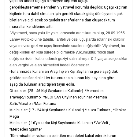
yaptıran ancak uçağa binmeyen kişilerin uçuşu
gerçekleştirememelerinden Viyatravel sorumlu değildir. Uçağı kaçıran
kişilerin tura dahil olmaları için gerekli olacak gidiş-dönüş yeni uçak
biletleri ve gidilecek bölgedeki transferlerine dair oluşacak tüm
masraflar kendilerine aittir.
-
Viyatravel, hava yolu ile yolcu arasında aracı kurum olup, 28.09.1955
Lahey Protokolü’ne tabidir. Tarifeli ve özel uçuşlarda rötar riski olabilir
veya mevcut gezi ve uçuş öncesinde saatler değişebilir. Viyatravel, bu
değişiklikleri en kısa sürede bildirmekle yükümlüdür. Yolcu saat
değişme riskini kabul ederek geziyi satın almıştır. 0-2 yaş arası çocuklar
alan vergisi ve alan hizmetleri bedeli ödemezler.
-Turlarımızda Kullanılan Araç Tipleri Kişi Sayılarına göre aşağıdaki
şekilde sınıflandırılır. Her turumuzda bulunan kişi sayısına göre
aşağıda bulunan araç tipleri tayin edilir.
Otobüsler: (25 - 46 Kişi Sayılarında Kullanılır) *Mercedes
Travego/Tourismo *NEOPLAN Cityliner/Tourliner -*Temsa
Safir/Maraton *Man Fortuna
Midibusler: (17 - 24 Kişi Sayılarında Kullanılır) *Isuzu Turkuaz , *Otokar
Mega
Minibusler: ( 16’ya kadar Kişi Sayılarında Kullanılır) *Vw Volt ,
*Mercedes Sprinter
-Tüm misafirler, yukarıda belirtilen maddeleri kabul ederek turun