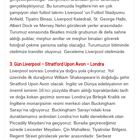
gerçekleştiriyoruz. Bu turumuzda İngiltere’nin en çok
şampiyon olan futbol takımı Liverpool ‘un Futbol Stadyumu
Anfield, Tiyatro Binasi, Liverpool Katedrali, St. George Halls,
Albert Dock ve Mersey Nehri görülecek yerler arasındadır.
Turumuz esnasında Beatles müzik grubunun ilk defa sahne
aldığı publar, meşhur anıtlar ve meşhur binaları görerek
fotoğraf çekme şansına sahip olacağız. Turumuzun bitiminde
otelimize transfer oluyoruz. Geceleme Liverpool otelimizde.
3.⁠
⁠⁠Gün Liverpool – Stratford Upon Avon – Londra
Liverpool sonrası Londra’ya doğru yola çıkıyoruz. Yol
üzerinde ilk durağımız William Shakespeare’in doğduğu şehir
Stratford Upon Avon olacak. İngiliz ve Dünya edebiyatının en
önemli isminin 16’ncı yüzyılda ilham aldığı topraklardaki tarih
ve doğa kokan gezimiz sonrası Londra’ya Birleşik Krallık ve
İngiltere monarşisinin resmi merkezi olan Buckingham
Sarayı’na uğruyoruz. Buckingham Sarayı’ndaki kısa
duraklamamız ardından Londra’nın kalbi denebilecek olan
Piccadily Meydanı’na geçiyoruz. Burada geçireceğimiz
sürede Leicester Meydanı, Çin Mahallesi, Tiyatrolar Bölgesi,
Regent Street görülecek yerler arasındadır. Serbest