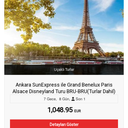
Uçaklı Turlar
Ankara SunExpress ile Grand Benelux Paris
Alsace Disneyland Turu BRU-BRU(Turlar Dahil)
7
Gece
,
8
Gün
,
Son
1
1,048.95
EUR
Detayları Göster