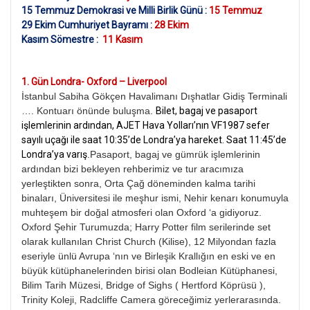
15 Temmuz Demokrasi ve Milli Birlik Günü :
15 Temmuz
29 Ekim Cumhuriyet Bayramı :
28 Ekim
Kasım Sömestre :
11 Kasım
1.⁠
Gün Londra- Oxford – Liverpool
İstanbul Sabiha Gökçen Havalimanı Dışhatlar Gidiş Terminali
…. Kontuarı önünde buluşma.
Bilet, bagaj ve pasaport
işlemlerinin ardından, AJET Hava Yolları’nın VF1987 sefer
sayılı uçağı ile saat 10:35’de Londra’ya hareket. Saat 11:45’de
Londra’ya varış
.Pasaport, bagaj ve gümrük işlemlerinin
ardından bizi bekleyen rehberimiz ve tur aracımıza
yerleştikten sonra, Orta Çağ döneminden kalma tarihi
binaları, Üniversitesi ile meşhur ismi, Nehir kenarı konumuyla
muhteşem bir doğal atmosferi olan Oxford ‘a gidiyoruz.
Oxford Şehir Turumuzda; Harry Potter film serilerinde set
olarak kullanılan Christ Church (Kilise), 12 Milyondan fazla
eseriyle ünlü Avrupa ‘nın ve Birleşik Krallığın en eski ve en
büyük kütüphanelerinden birisi olan Bodleian Kütüphanesi,
Bilim Tarih Müzesi, Bridge of Sighs ( Hertford Köprüsü ),
Trinity Koleji, Radcliffe Camera göreceğimiz yerlerarasında.