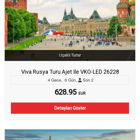
Uçaklı Turlar
Viva Rusya Turu Ajet Ile VKO-LED 26228
4
Gece
,
6
Gün
,
Son
2
628.95
EUR
Detayları Göster