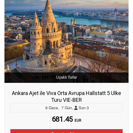
Uçaklı Turlar
Ankara Ajet ile Viva Orta Avrupa Hallstatt 5 Ulke
Turu VIE-BER
6
Gece
,
7
Gün
,
Son
3
681.45
EUR