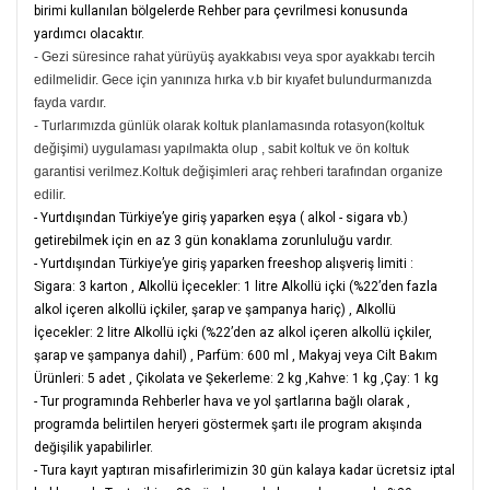
birimi kullanılan bölgelerde Rehber para çevrilmesi konusunda
yardımcı olacaktır.
- Gezi süresince rahat yürüyüş ayakkabısı veya spor ayakkabı tercih
edilmelidir. Gece için yanınıza hırka v.b bir kıyafet bulundurmanızda
fayda vardır.
- Turlarımızda günlük olarak koltuk planlamasında rotasyon(koltuk
değişimi) uygulaması yapılmakta olup , sabit koltuk ve ön koltuk
garantisi verilmez.Koltuk değişimleri araç rehberi tarafından organize
edilir.
- Yurtdışından Türkiye’ye giriş yaparken eşya ( alkol - sigara vb.)
getirebilmek için en az 3 gün konaklama zorunluluğu vardır.
- Yurtdışından Türkiye’ye giriş yaparken freeshop alışveriş limiti :
Sigara: 3 karton
,
Alkollü İçecekler: 1 litre Alkollü içki (%22’den fazla
alkol içeren alkollü içkiler, şarap ve şampanya hariç)
,
Alkollü
İçecekler: 2 litre Alkollü içki (%22’den az alkol içeren alkollü içkiler,
şarap ve şampanya dahil)
,
Parfüm: 600 ml
,
Makyaj veya Cilt Bakım
Ürünleri: 5 adet
,
Çikolata ve Şekerleme: 2 kg
,
Kahve: 1 kg
,
Çay: 1 kg
- Tur programında Rehberler hava ve yol şartlarına bağlı olarak ,
programda belirtilen heryeri göstermek şartı ile program akışında
değişilik yapabilirler.
- Tura kayıt yaptıran misafirlerimizin 30 gün kalaya kadar ücretsiz iptal