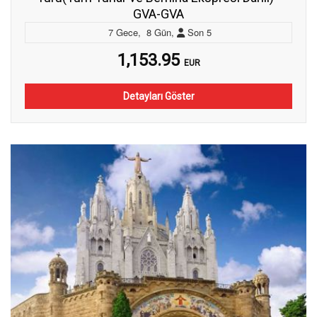
GVA-GVA
7
Gece
,
8
Gün
,
Son
5
1,153.95
EUR
Detayları Göster