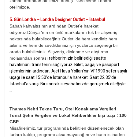
zaman ardından otelimize dönüş. Geceleme Londra
otelimizde.
5.⁠
Gün Londra – Londra Designer Outlet – İstanbul
Sabah kahvaltısının ardından Outlet’e hareket
ediyoruz.Dünya ‘nın en ünlü markalarını tek bir alışveriş
noktasında bulabileceğiniz Outlet ‘de hem kendiniz hem
aileniz ve hem de sevdikleriniz için yüzlerce seçeneği bir
arada bulabilirsiniz. Alışveriş, dinlenme ve atıştırma
molasından sonrası
rehberimizin belirlediği saatte
havalimanı transferini sağlıyoruz. Bilet, bagaj ve pasaport
işlemlerinin ardından, Ajet Hava Yolları’nın VF1990 sefer sayılı
uçağı ile saat 15:50’de İstanbul’a hareket. Saat 22:35’de
İstanbul’a varış. Bir sonraki seyahatinizde görüşmek dileğiyle
…
Thames Nehri Tekne Turu, Otel Konaklama Vergileri ,
Turist Şehir Vergileri ve Lokal Rehberlikler kişi başı : 100
GBP
Misafirlerimiz, tur programında belirtilen düzenlenecek olan
turlara katılıp, programı aksatmayacağını ve buna istinaden